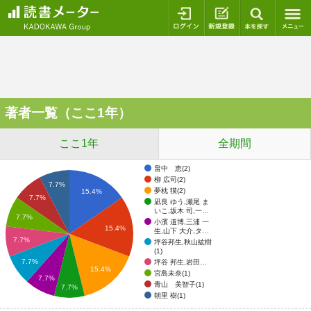
ログイン
新規登録
本を探
著者一覧（ここ1年）
ここ1年
全期間
畠中 恵(2)
柳 広司(2)
7.7%
夢枕 獏(2)
15.4%
7.7%
凪良 ゆう,瀬尾 ま
いこ,坂木 司,一…
7.7%
小濱 道博,三浦 一
15.4%
生,山下 大介,タ…
7.7%
坪谷邦生,秋山紘樹
(1)
7.7%
坪谷 邦生,岩田…
15.4%
宮島未奈(1)
7.7%
青山 美智子(1)
7.7%
朝里 樹(1)