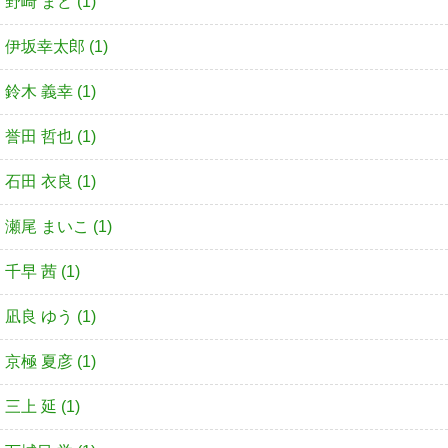
野崎 まど (1)
伊坂幸太郎 (1)
鈴木 義幸 (1)
誉田 哲也 (1)
石田 衣良 (1)
瀬尾 まいこ (1)
千早 茜 (1)
凪良 ゆう (1)
京極 夏彦 (1)
三上 延 (1)