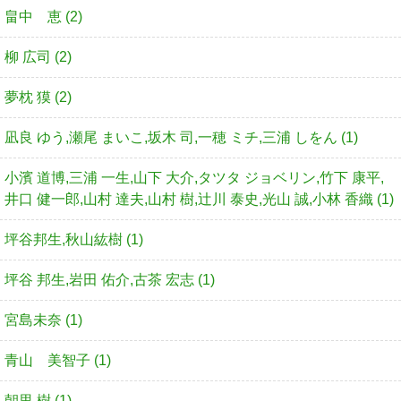
畠中 恵 (2)
柳 広司 (2)
夢枕 獏 (2)
凪良 ゆう,瀬尾 まいこ,坂木 司,一穂 ミチ,三浦 しをん (1)
小濱 道博,三浦 一生,山下 大介,タツタ ジョベリン,竹下 康平,
井口 健一郎,山村 達夫,山村 樹,辻川 泰史,光山 誠,小林 香織 (1)
坪谷邦生,秋山紘樹 (1)
坪谷 邦生,岩田 佑介,古茶 宏志 (1)
宮島未奈 (1)
青山 美智子 (1)
朝里 樹 (1)