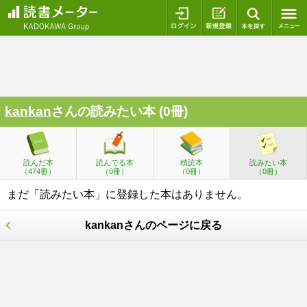
ログイン
新規登録
本を探
kankan
さんの読みたい本 (0冊)
読んだ本
読んでる本
積読本
読みたい本
（474冊）
（0冊）
（0冊）
（0冊）
まだ「読みたい本」に登録した本はありません。
kankanさんのページに戻る