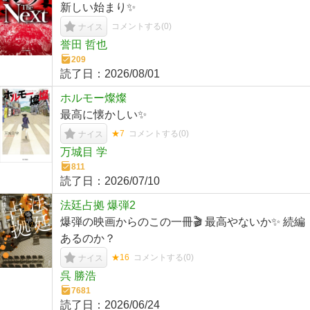
新しい始まり✨
コメントする(
0
)
ナイス
誉田 哲也
209
読了日：
2026/08/01
ホルモー燦燦
最高に懐かしい✨
★7
コメントする(
0
)
ナイス
万城目 学
811
読了日：
2026/07/10
法廷占拠 爆弾2
爆弾の映画からのこの一冊🎬 最高やないか✨ 続編
あるのか？
★16
コメントする(
0
)
ナイス
呉 勝浩
7681
読了日：
2026/06/24