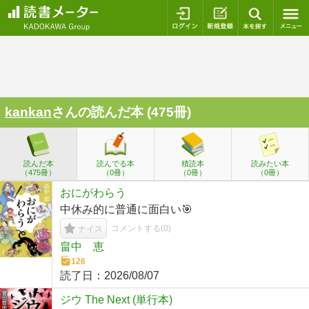
ログイン
新規登録
本を探
kankan
さんの読んだ本 (475冊)
読んだ本
読んでる本
積読本
読みたい本
（475冊）
（0冊）
（0冊）
（0冊）
おにがわらう
中休み的に普通に面白い🎯
コメントする(
0
)
ナイス
畠中 恵
126
読了日：
2026/08/07
ジウ The Next (単行本)