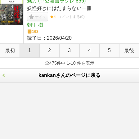
魅力 (中公新書ラクレ 855)
妖怪好きにはたまらない一冊
★4
コメントする(
0
)
ナイス
朝里 樹
163
読了日：
2026/04/20
最初
1
2
3
4
5
最後
全475件中 1-10 件を表示
kankanさんのページに戻る