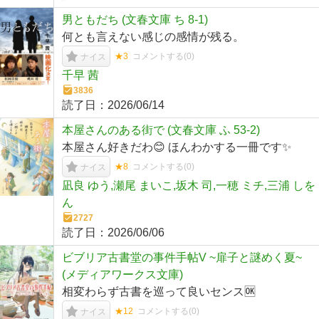
男ともだち (文春文庫 ち 8-1)
何とも言えない感じの感情が残る。
★3
コメントする(
0
)
ナイス
千早 茜
3836
読了日：
2026/06/14
本屋さんのある街で (文春文庫 ふ 53-2)
本屋さん好きだわ😊 ほんわかする一冊です✨
★8
コメントする(
0
)
ナイス
凪良 ゆう,瀬尾 まいこ,坂木 司,一穂 ミチ,三浦 しを
ん
2727
読了日：
2026/06/06
ビブリア古書堂の事件手帖V ~扉子と謎めく夏~
(メディアワークス文庫)
相変わらず古書を巡って良いセンス🆗
★12
コメントする(
0
)
ナイス