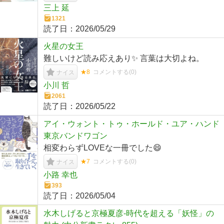
三上 延
1321
読了日：
2026/05/29
火星の女王
難しいけど読み応えあり✨ 言葉は大切よね。
★8
コメントする(
0
)
ナイス
小川 哲
2061
読了日：
2026/05/22
アイ・ウォント・トゥ・ホールド・ユア・ハンド
東京バンドワゴン
相変わらずLOVEな一冊でした😄
★7
コメントする(
0
)
ナイス
小路 幸也
393
読了日：
2026/05/04
水木しげると京極夏彦-時代を超える「妖怪」の