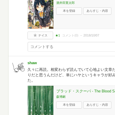
酒井田寛太郎
本を登録
あらすじ・内容
ナイス
★1
コメント(
0
)
2018/10/07
shaw
久々に再読。相変わらず読んでいて心地よい文章
りだと思うんだけど、単にハヤというキャラが好
た。
ブラッド・スクーパ - The Blood
森博嗣
本を登録
あらすじ・内容