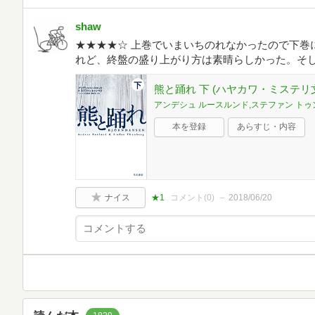
shaw
★★★★☆ 上巻でいまいちのれなかったので下巻
れど、終盤の盛り上がり方は素晴らしかった。そ
熊と踊れ 下 (ハヤカワ・ミステリ
アンデシュ ルースルンド,ステファン トゥ
本を登録
あらすじ・内容
ナイス
★1
コメント(
0
)
2018/06/20