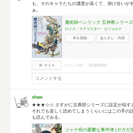
も、そのキャラたちの濃度が高くて、掛け合いが
ぁ。
魔術師ペンリック 五神教シリーズ 
ロイス・マクマスター・ビジョルド
本を登録
あらすじ・内容
ナイス
コメント(
0
)
2018/10/31
shaw
★★★☆☆ さすがに古典部シリーズに設定が似す
それでも楽しく読めてしまうくらいにはこの手の
も読んでみる。
ジャナ研の憂鬱な事件簿 (ガガガ文