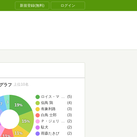
新規登録(無料)
ログイン
グラフ
上位10名
ロイス・マクマスター・ビジョルド
…
(5)
3
似鳥 鶏
(4)
7
19
%
有象利路
(3)
白鳥 士郎
(3)
15
Ｐ・ジェリ・クラーク
…
(2)
%
駄犬
(2)
11
%
雨森たきび
(2)
11
%