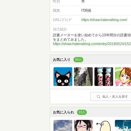
性別
男
職業
IT関係
URL/ブログ
https://shaw.hatenablog.com/
自己紹介
読書メーターを使い始めてから10年間分の読書傾
をまとめてみました。
https://shaw.hatenablog.com/entry/20180524/1
お気に入り
30人
知人・友人を探す
お気に入られ
23人