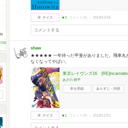
ナイス
★3
コメント(
0
)
2018/12/19
向
527090287
shaw
★★★★★ 一年待った甲斐がありました。飛車丸
なくなってやばい。
東京レイヴンズ16 [RE]incarna
あざの 耕平
本を登録
あらすじ・内容
ナイス
★1
コメント(
0
)
2018/11/23