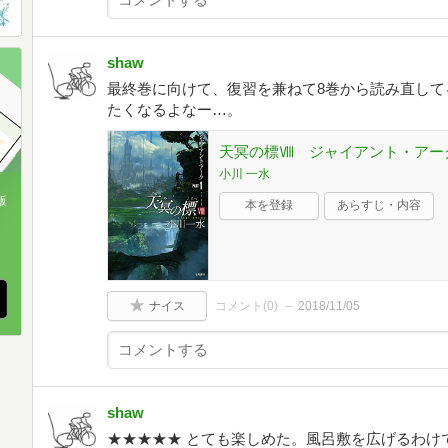
shaw
最終巻に向けて、復習を兼ねて8巻から読み直して
たくなるよなー…。
天冥の標Ⅷ ジャイアント・アーク
小川 一水
版
本を登録
あらすじ・内容
、
ナイス
コメント(
0
)
2018/11/05
shaw
★★★★★ とても楽しめた。風呂敷を広げるわけ