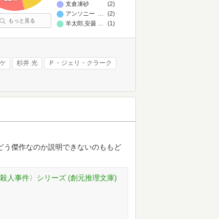
支倉凍砂
(2)
アンソニー・ホロヴィッツ
…
(2)
もっと見る
羊太郎,安曇アキタケ
…
(1)
ケ
杉井 光
Ｐ・ジェリ・クラーク
どう傑作なのか説明できないのももど
殺人事件〉シリーズ (創元推理文庫)