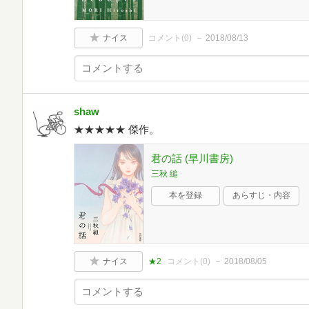
ナイス
コメント(
0
)
2018/08/13
shaw
★★★★★ 傑作。
君の話 (早川書房)
三秋 縋
本を登録
あらすじ・内容
ナイス
★2
コメント(
0
)
2018/08/05