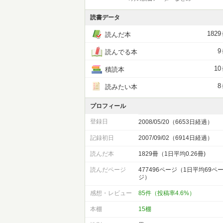
読書データ
1829
読んだ本
9
読んでる本
10
積読本
8
読みたい本
プロフィール
登録日
2008/05/20（6653日経過）
記録初日
2007/09/02（6914日経過）
読んだ本
1829冊（1日平均0.26冊)
読んだページ
477496ページ（1日平均69ペ
ジ）
感想・レビュー
85件（投稿率4.6%）
本棚
15棚