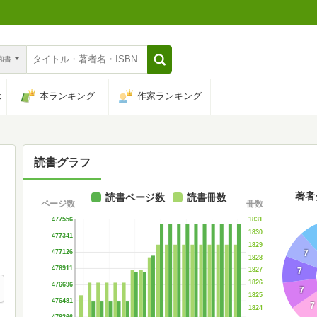
n和書
は
本ランキング
作家ランキング
読書グラフ
著者
読書ページ数
読書冊数
ページ数
冊数
1831
477556
1830
477341
1829
7
477126
1828
476911
7
1827
1826
476696
7
1825
476481
7
1824