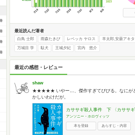
476266
1823
7/19
7/22
7/25
7/28
7/31
8/3
8/6
冊
最近読んだ著者
冊
白鳥 士郎
雨森たきび
レベッカ ヤロス
羊太郎,安曇アキタ
冊
万城目 学
駄犬
王城夕紀
宮内 悠介
冊
最近の感想・レビュー
shaw
★★★★★ いやー…、傑作すぎてびびる。なにが
かしいわけだが。
ー
カササギ殺人事件 下 〈カササギ
アンソニー・ホロヴィッツ
本を登録
あらすじ・内容