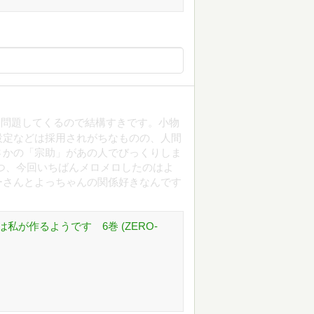
際問題してくるので結構すきです。小物
設定などは採用されがちなものの、人間
さかの「宗助」があの人でびっくりしま
つ、今回いちばんメロメロしたのはよ
ーさんとよっちゃんの関係好きなんです
が作るようです 6巻 (ZERO-