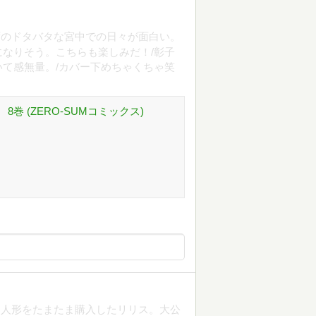
ずのドタバタな宮中での日々が面白い。
なりそう。こちらも楽しみだ！/彰子
て感無量。/カバー下めちゃくちゃ笑
巻 (ZERO-SUMコミックス)
る人形をたまたま購入したリリス。大公