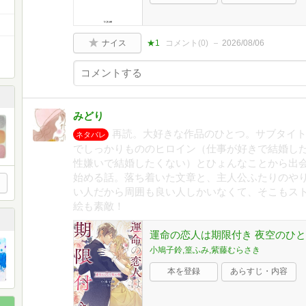
ナイス
★1
コメント(
0
)
2026/08/06
みどり
再読。大好きな作品のひとつ。サブタイ
ネタバレ
でしっかりもののヒロイン（仕事が好きで結婚し
性嫌いで結婚したくない）とひょんなことから出
始める話。落ち着いた文章と、主人公ふたりのや
い人だから周囲も良い人しかいなくて、そこもス
絵も素敵！
運命の恋人は期限付き 夜空のひと
小鳩子鈴,篁ふみ,紫藤むらさき
本を登録
あらすじ・内容