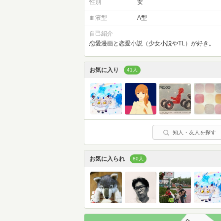
性別
女
血液型
A型
自己紹介
恋愛漫画と恋愛小説（少女小説やTL）が好き。
お気に入り
41人
知人・友人を探す
お気に入られ
80人