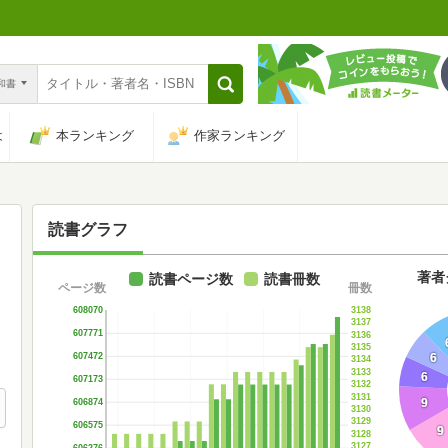
n和書
は
本ランキング
作家ランキング
読書グラフ
著者
読書ページ数
読書冊数
ページ数
冊数
3138
608070
3137
607771
3136
3135
6
607472
3134
3133
6
607173
3132
3131
9
606874
3130
3129
606575
9
3128
3127
606276