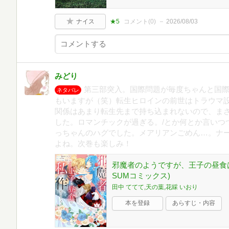
ナイス
★5
コメント(
0
)
2026/08/03
みどり
第三部突入。国際問題が毎度ちゃんと国
ネタバレ
もいますが（笑）転生ヒロインの前世はトラウマ
関係はあまり転生先まで持ち込まれないので、ま
した。ロマンチックが過ぎる。/とか何とか言いつ
っちゃんのハグでした。メアリアンごめん…。ナ
よね。次巻も楽しみ！
邪魔者のようですが、王子の昼食は私
SUMコミックス)
田中 ててて,天の葉,花綵 いおり
本を登録
あらすじ・内容