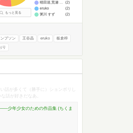
晴田巡,荒瀬ヤヒロ
…
(2)
eruko
(2)
もっと見る
粥川 すず
(2)
トンプソン
王谷晶
eruko
板倉梓
おり
ない話が多くて（勝手に）ションボリし
いな話が好きだなあ。
――少年少女のための作品集 (ちくま