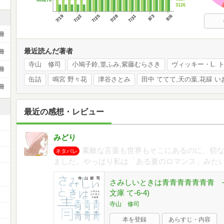
3126
7/19
7/22
7/25
7/28
7/31
8/3
8/6
冊
最近読んだ著者
冊
寺山 修司
小鳩子鈴,篁ふみ,紫藤むらさき
ヴィッキー・L. 
冊
缶詰
鳴宮 野々花
津谷さとみ
田中 ててて,天の葉,花綵 い
冊
最近の感想・レビュー
みどり
素敵な言葉も世界もそこにあるのに、切
ネタバレ
ました。やっぱり私は「ある夏のロマンス」みた
ー
さみしいときは青青青青青青青 
文庫 て-6-4)
寺山 修司
本を登録
あらすじ・内容