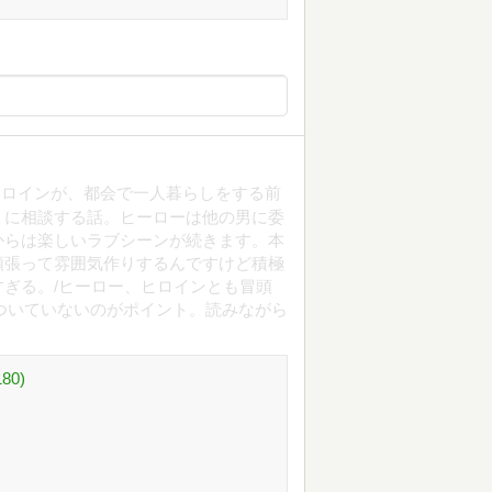
ヒロインが、都会で一人暮らしをする前
）に相談する話。ヒーローは他の男に委
からは楽しいラブシーンが続きます。本
頑張って雰囲気作りするんですけど積極
ぎる。/ヒーロー、ヒロインとも冒頭
ついていないのがポイント。読みながら
0)