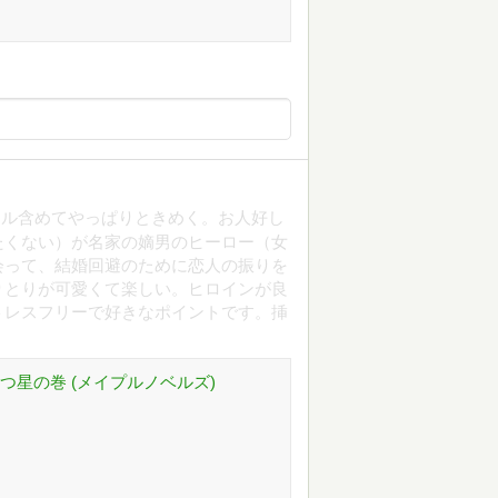
トル含めてやっぱりときめく。お人好し
たくない）が名家の嫡男のヒーロー（女
会って、結婚回避のために恋人の振りを
りとりが可愛くて楽しい。ヒロインが良
トレスフリーで好きなポイントです。挿
つ星の巻 (メイプルノベルズ)