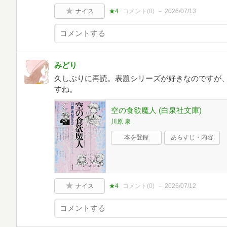
ナイス
★4
コメント(
0
)
2026/07/13
みどり
久しぶりに再読。表題シリーズが好きなのですが
すね。
空の食欲魔人 (白泉社文庫)
川原 泉
本を登録
あらすじ・内容
ナイス
★4
コメント(
0
)
2026/07/12