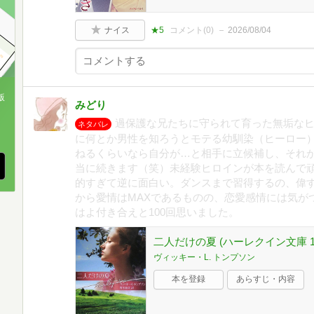
ナイス
★5
コメント(
0
)
2026/08/04
版
みどり
過保護な兄たちに守られて育った無垢な
、
ネタバレ
に何とか男性を知ろうとモテる幼馴染（ヒーロー
ねるくらいなら自分が…と相手に立候補し、それ
当に続きます（笑）未経験ヒロインが本を読んで
的すぎて逆に面白い。ダンスまで習得するの、偉す
から愛情はMAXであるものの、恋愛感情には気が
はよ付き合えと100回思いました。
二人だけの夏 (ハーレクイン文庫 18
ヴィッキー・L. トンプソン
本を登録
あらすじ・内容