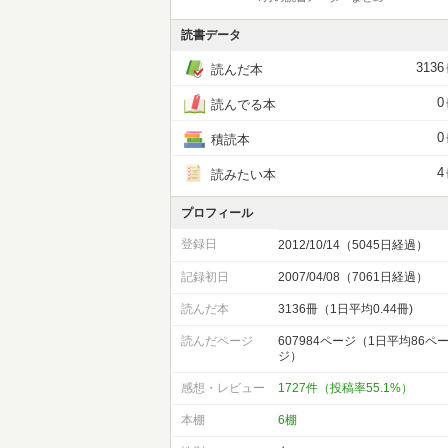
読書データ
3136
読んだ本
0
読んでる本
0
積読本
4
読みたい本
プロフィール
登録日
2012/10/14（5045日経過）
記録初日
2007/04/08（7061日経過）
読んだ本
3136冊（1日平均0.44冊)
読んだページ
607984ページ（1日平均86ペ
ジ）
感想・レビュー
1727件（投稿率55.1%）
本棚
6棚