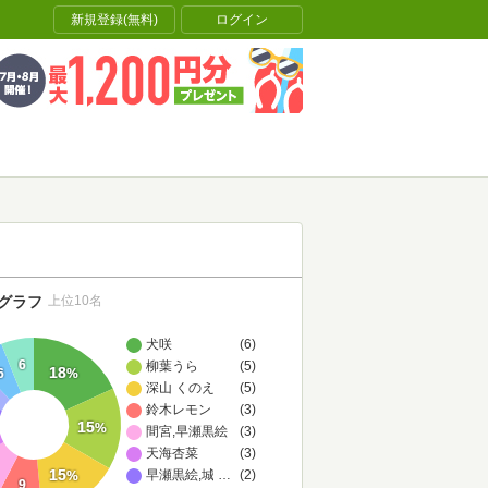
新規登録(無料)
ログイン
グラフ
上位10名
犬咲
(6)
6
柳葉うら
(5)
18
6
%
深山 くのえ
(5)
鈴木レモン
(3)
15
%
間宮,早瀬黒絵
(3)
天海杏菜
(3)
15
早瀬黒絵,城キイコ
…
(2)
%
9