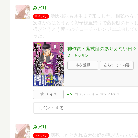
みどり
源氏物語も蓬生まで来ました。相変わら
ネタバレ
次巻からはとうとう彰子様里帰りで藤原邸の日々に
様がとうとう帝へのチューチャレンジに成功してい
った。
神作家・紫式部のありえない日々 8
D・キッサン
本を登録
あらすじ・内容
ナイス
★5
コメント(
0
)
2026/07/12
みどり
病死したとされる大公妃の魂が入ってい
ネタバレ