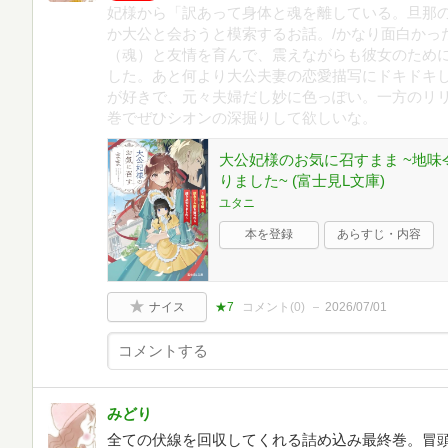
妃様から「訳あって身体と魂を離している。旦那
か大公と会おうと模索するお話。/かなり面白かっ
（魂）と友情を育んで、震えながらも彼女のため
した。あと何より大公夫妻の恋愛描写にドキドキ
が好きで、元々夫婦だし妙に色っぽい。一方のリリ
巻でぜひシオンの深掘りして欲しいな。
大公妃様のお気に召すまま ~地
りました~ (富士見L文庫)
ユタニ
本を登録
あらすじ・内容
ナイス
★7
コメント(
0
)
2026/07/01
みどり
全ての伏線を回収してくれる詰め込み最終巻。冒