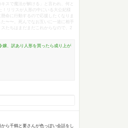
のキスで魔法が解ける」と言われ、何と
た！リリスが人形の中にいる大公妃様
に懸命に行動するので応援したくなりま
した〜〜。死んでなお互いに一途に相手
スたちはまだまだこれからなので、2
味令嬢、訳あり人形を買ったら成り上が
頭から千鶴と要さんが色っぽい会話をし