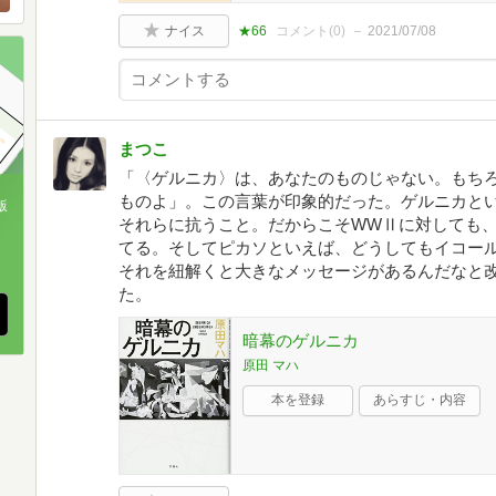
ナイス
★66
コメント(
0
)
2021/07/08
まつこ
「〈ゲルニカ〉は、あなたのものじゃない。もち
ものよ」。この言葉が印象的だった。ゲルニカと
版
それらに抗うこと。だからこそWWⅡに対しても、9
てる。そしてピカソといえば、どうしてもイコー
、
それを紐解くと大きなメッセージがあるんだなと
た。
暗幕のゲルニカ
原田 マハ
本を登録
あらすじ・内容