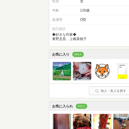
性別
女
年齢
126歳
血液型
O型
自己紹介
◆好きな作家◆
東野圭吾、上橋菜穂子
お気に入り
409人
知人・友人を探す
お気に入られ
332人