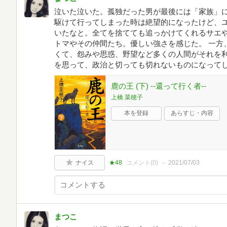
泣いた泣いた。孤独だった男が最後には「家族」
駆けて行ってしまった時は絶望的になったけど、
いたなと。全てを捨てても追っかけてくれるサエ
トマやその仲間たち。優しい強さを感じた。 一方
くて、怨みや思惑、野望など多くの人間がそれを
を思って、政治と切っても切れないものになって
鹿の王 (下) ‐‐還って行く者‐‐
上橋 菜穂子
本を登録
あらすじ・内容
ナイス
★48
コメント(
0
)
2021/07/03
まつこ