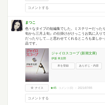
まつこ
色々なタイプの短編集でした。ミステリーだった
旬から三月上旬』の仕掛けがけっこうお気に入り
だったりして…と思わせてくれるところも楽しか
品です。
ジャイロスコープ (新潮文庫)
伊坂 幸太郎
本を登録
あらすじ・内容
ナイス
★45
コメント(
0
)
2021/07/05