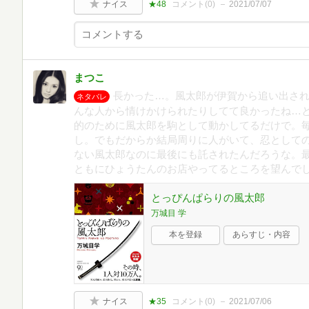
ナイス
★48
コメント(
0
)
2021/07/07
まつこ
長かった…。風太郎が伊賀から追い出さ
ネタバレ
んな人から情けかけられたりしてて良かったね…
的のために風太郎を駒として動かしてるだけで。
し。でもだからか結局周りに人がいて、忍として
ない風太郎なのに最後にも託されたんだろうな。
ともにひょうたんのお店やってるところを望んで
とっぴんぱらりの風太郎
万城目 学
本を登録
あらすじ・内容
ナイス
★35
コメント(
0
)
2021/07/06