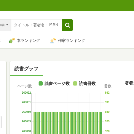
n和書
は
本ランキング
作家ランキング
読書グラフ
著者
読書ページ数
読書冊数
ページ数
冊数
260052
932
260051
931
260050
930
260049
929
260048
928