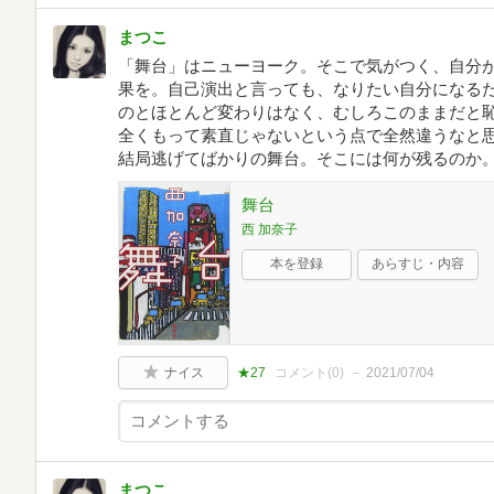
まつこ
「舞台」はニューヨーク。そこで気がつく、自分
果を。自己演出と言っても、なりたい自分になる
のとほとんど変わりはなく、むしろこのままだと
全くもって素直じゃないという点で全然違うなと
結局逃げてばかりの舞台。そこには何が残るのか
舞台
西 加奈子
本を登録
あらすじ・内容
ナイス
★27
コメント(
0
)
2021/07/04
まつこ