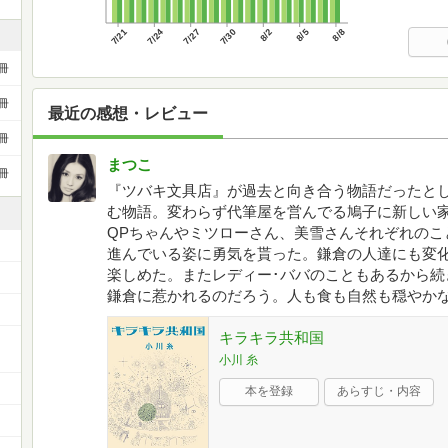
7/21
7/24
7/27
7/30
8/2
8/5
8/8
冊
冊
最近の感想・レビュー
冊
まつこ
冊
『ツバキ文具店』が過去と向き合う物語だったと
む物語。変わらず代筆屋を営んでる鳩子に新しい
QPちゃんやミツローさん、美雪さんそれぞれのこ
進んでいる姿に勇気を貰った。鎌倉の人達にも変
楽しめた。またレディー･ババのこともあるから続
鎌倉に惹かれるのだろう。人も食も自然も穏やか
キラキラ共和国
ー
小川 糸
本を登録
あらすじ・内容