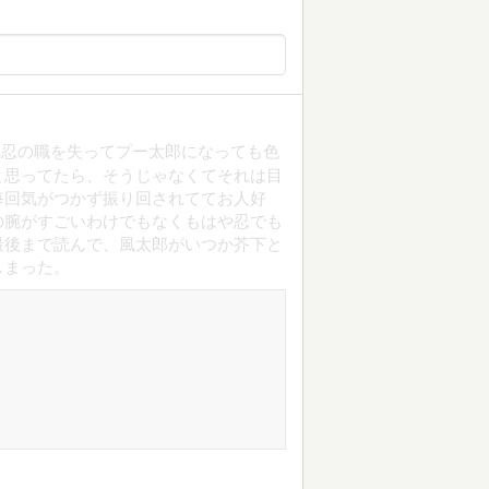
れ忍の職を失ってプー太郎になっても色
と思ってたら、そうじゃなくてそれは目
毎回気がつかず振り回されててお人好
の腕がすごいわけでもなくもはや忍でも
最後まで読んで、風太郎がいつか芥下と
しまった。