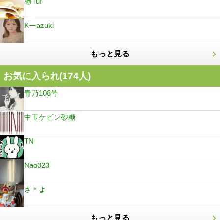
📚Tuf
Kーazuki
もっと見る
お気に入られ(
174
人)
青乃108号
中玉ケビン砂糖
TN
Nao023
さ＊よ
もっと見る