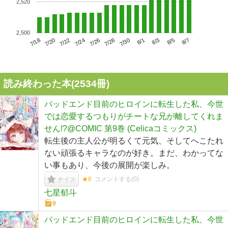
2,520
2,500
7/22
7/28
8/3
7/18
7/24
7/30
8/5
7/20
7/26
8/1
8/7
読み終わった本(
2534
冊)
バッドエンド目前のヒロインに転生した私、今世
では恋愛するつもりがチートな兄が離してくれま
せん!?@COMIC 第9巻 (Celicaコミックス)
転生後の主人公が明るくて元気、そしてへこたれ
ない頑張るキャラなのが好き。まだ、わかってな
い事もあり、今後の展開が楽しみ。
★6
コメントする(
0
)
ナイス
七星郁斗
9
バッドエンド目前のヒロインに転生した私、今世