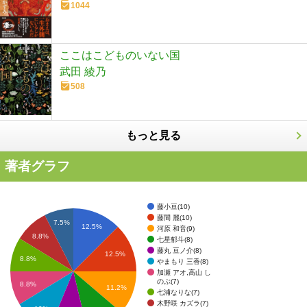
1044
ここはこどものいない国
武田 綾乃
508
もっと見る
著者グラフ
藤小豆(10)
藤間 麗(10)
7.5%
12.5%
河原 和音(9)
8.8%
七星郁斗(8)
藤丸 豆ノ介(8)
12.5%
8.8%
やまもり 三香(8)
加瀬 アオ,高山 し
のぶ(7)
8.8%
11.2%
七浦なりな(7)
木野咲 カズラ(7)