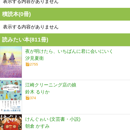
表示する内容がありません
積読本(
0
冊)
表示する内容がありません
読みたい本(
811
冊)
夜が明けたら、いちばんに君に会いにいく
汐見夏衛
2755
江崎クリーニング店の娘
鈴木 るりか
374
けんぐゎい (文芸書・小説)
朝倉 かすみ