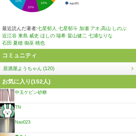
10%
10%
ago(6)
10%
最近読んだ著者:
七星郁人
七星郁斗
加瀬 アオ,高山 しのぶ
近江谷
東島 威史
ほしの 瑞希
畠山健二
七浦なりな
石田 夏穂
御巫 桃也
コミュニティ
居酒屋ようちゃん (120)
お気に入り(
152
人)
中玉ケビン砂糖
TN
Nao023