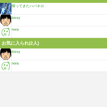
帰ってきたハバネロ
tossy
nora
お気に入られ(
2
人)
tossy
nora