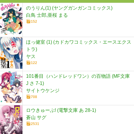
のうりん(1) (ヤングガンガンコミックス)
白鳥 士郎,亜桜 まる
152
ほっ健室 (1) (カドカワコミックス・エースエクス
トラ)
ヤス
122
101番目（ハンドレッドワン）の百物語 (MF文庫
J さ 7-1)
サイトウケンジ
708
ロウきゅーぶ! (電撃文庫 あ 28-1)
蒼山 サグ
2531