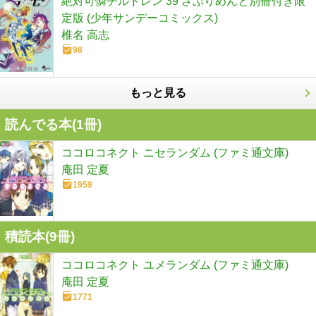
絶対可憐チルドレン 39 さぷりめんと別冊付き限
定版 (少年サンデーコミックス)
椎名 高志
98
もっと見る
読んでる本(
1
冊)
ココロコネクト ニセランダム (ファミ通文庫)
庵田 定夏
1959
積読本(
9
冊)
ココロコネクト ユメランダム (ファミ通文庫)
庵田 定夏
1771