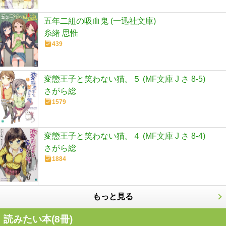
五年二組の吸血鬼 (一迅社文庫)
糸緒 思惟
439
変態王子と笑わない猫。５ (MF文庫 J さ 8-5)
さがら総
1579
変態王子と笑わない猫。４ (MF文庫 J さ 8-4)
さがら総
1884
もっと見る
読みたい本(
8
冊)