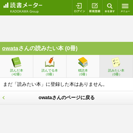
ログイン
新規登録
本を探
owata
さんの読みたい本 (0冊)
読んだ本
読んでる本
積読本
読みたい本
（42冊）
（0冊）
（0冊）
（0冊）
まだ「読みたい本」に登録した本はありません。
owataさんのページに戻る