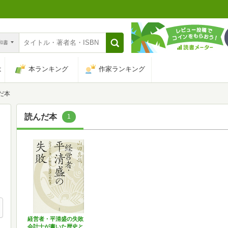
n和書
は
本ランキング
作家ランキング
だ本
読んだ本
1
経営者・平清盛の失敗
会計士が書いた歴史と