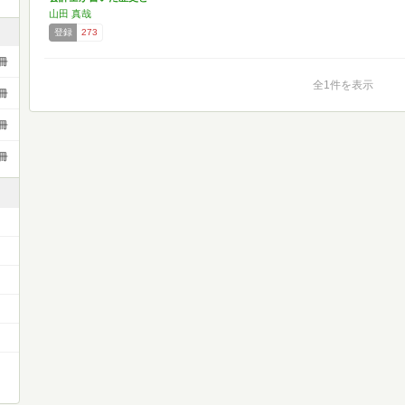
経…
山田 真哉
登録
273
冊
全1件を表示
冊
冊
冊