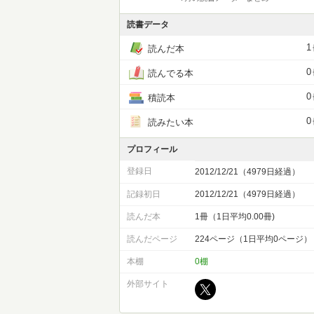
読書データ
1
読んだ本
0
読んでる本
0
積読本
0
読みたい本
プロフィール
登録日
2012/12/21（4979日経過）
記録初日
2012/12/21（4979日経過）
読んだ本
1冊（1日平均0.00冊)
読んだページ
224ページ（1日平均0ページ）
本棚
0棚
外部サイト