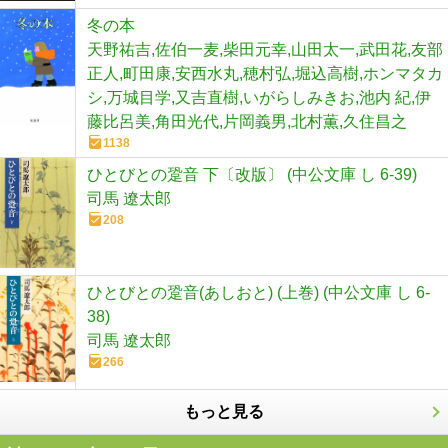
冬の本
天野祐吉,佐伯一麦,柴田元幸,山田太一,武田花,友部
正人,町田康,安西水丸,穂村弘,堀込高樹,ホンマタカ
シ,万城目学,又吉直樹,いがらしみきお,池内 紀,伊
藤比呂美,角田光代,片岡義男,北村薫,久住昌之
1138
ひとびとの跫音 下〔改版〕 (中公文庫 し 6-39)
司馬 遼太郎
208
ひとびとの跫音(あしおと) (上巻) (中公文庫 し 6-
38)
司馬 遼太郎
266
もっと見る