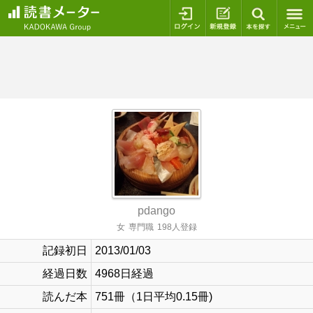
ログイン
新規登録
本を探
pdango
女
専門職
198人登録
記録初日
2013/01/03
経過日数
4968日経過
読んだ本
751冊（1日平均0.15冊)