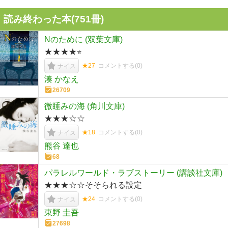
読み終わった本(
751
冊)
Nのために (双葉文庫)
★★★★⭐︎
★27
コメントする(
0
)
ナイス
湊 かなえ
26709
微睡みの海 (角川文庫)
★★★☆☆
★18
コメントする(
0
)
ナイス
熊谷 達也
68
パラレルワールド・ラブストーリー (講談社文庫)
★★★☆☆そそられる設定
★24
コメントする(
0
)
ナイス
東野 圭吾
27698