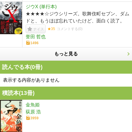
ジウX (単行本)
★★★★☆ジウシリーズ。歌舞伎町セブン、ダム
ドと、もうほぼ忘れていたけど、面白く読了。
★35
コメントする(
0
)
ナイス
誉田 哲也
1496
もっと見る
読んでる本(
0
冊)
表示する内容がありません
積読本(
13
冊)
金魚姫
荻原 浩
3959