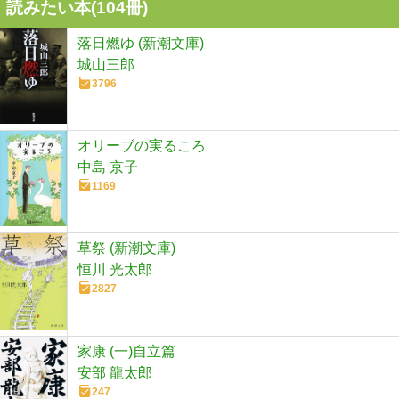
読みたい本(
104
冊)
落日燃ゆ (新潮文庫)
城山三郎
3796
オリーブの実るころ
中島 京子
1169
草祭 (新潮文庫)
恒川 光太郎
2827
家康 (一)自立篇
安部 龍太郎
247