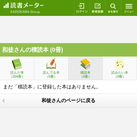
ログイン
新規登録
本を探
和徒
さんの積読本 (0冊)
読んだ本
読んでる本
積読本
読みたい本
（204冊）
（0冊）
（0冊）
（0冊）
まだ「積読本」に登録した本はありません。
和徒さんのページに戻る