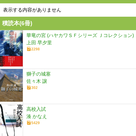
表示する内容がありません
積読本(
6
冊)
華竜の宮 (ハヤカワＳＦシリーズ Ｊコレクション)
上田 早夕里
2298
獅子の城塞
佐々木 譲
302
高校入試
湊 かなえ
5429