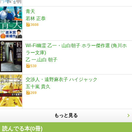
青天
若林 正恭
3608
Wi-Fi幽霊 乙一・山白朝子 ホラー傑作選 (角川ホ
ラー文庫)
乙 一,山白 朝子
530
交渉人・遠野麻衣子 ハイジャック
五十嵐 貴久
269
もっと見る
読んでる本(
0
冊)