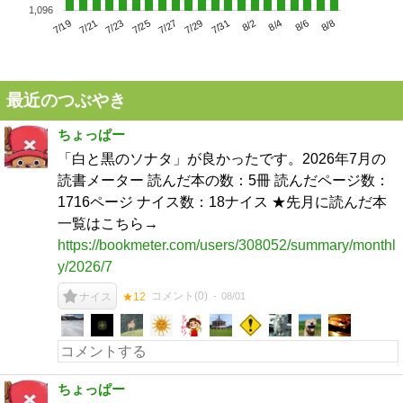
1,096
7/23
7/29
8/4
7/19
7/25
7/31
8/6
7/21
7/27
8/2
8/8
最近のつぶやき
ちょっぱー
「白と黒のソナタ」が良かったです。2026年7月の
読書メーター 読んだ本の数：5冊 読んだページ数：
1716ページ ナイス数：18ナイス ★先月に読んだ本
一覧はこちら→
https://bookmeter.com/users/308052/summary/monthl
y/2026/7
コメント(
0
)
08/01
ナイス
★12
ちょっぱー