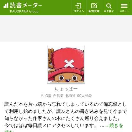
ログイン
新規登録
本を探
ちょっぱー
男
O型
自営業
北海道
90人登録
読んだ本を片っ端から忘れてしまっているので備忘録とし
て利用し始めましたが、読友さんの書き込みを見て今まで
知らなかった作家さんの本にたくさん巡り会えました。
今ではほぼ毎日読メにアクセスしています。 …
→続きを