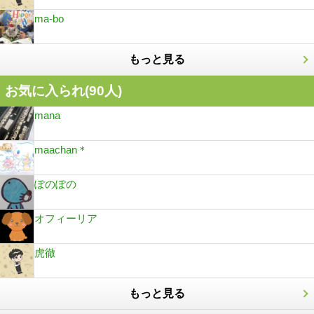
ma-bo
もっと見る
お気に入られ(
90
人)
mana
maachan＊
ぽのぽの
オフィーリア
虎徹
もっと見る