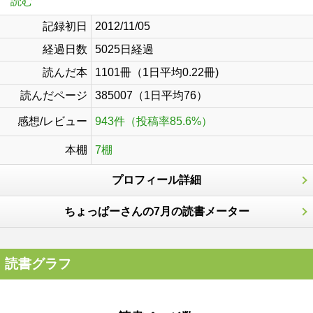
読む
記録初日
2012/11/05
経過日数
5025日経過
読んだ本
1101冊（1日平均0.22冊)
読んだページ
385007（1日平均76）
感想/レビュー
943件（投稿率85.6%）
本棚
7棚
プロフィール詳細
ちょっぱーさんの7月の読書メーター
読書グラフ