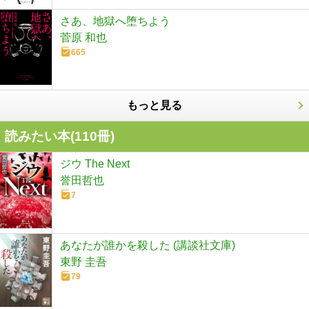
さあ、地獄へ堕ちよう
菅原 和也
665
もっと見る
読みたい本(
110
冊)
ジウ The Next
誉田哲也
7
あなたが誰かを殺した (講談社文庫)
東野 圭吾
79