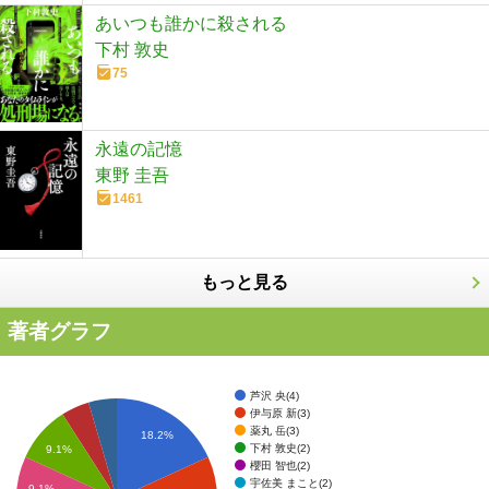
あいつも誰かに殺される
下村 敦史
75
永遠の記憶
東野 圭吾
1461
もっと見る
著者グラフ
芦沢 央(4)
伊与原 新(3)
薬丸 岳(3)
18.2%
下村 敦史(2)
9.1%
櫻田 智也(2)
宇佐美 まこと(2)
9.1%