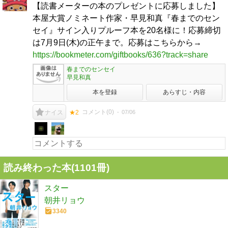
【読書メーターの本のプレゼントに応募しました】
本屋大賞ノミネート作家・早見和真『春までのセン
セイ』サイン入りプルーフ本を20名様に！応募締切
は7月9日(木)の正午まで。応募はこちらから→
https://bookmeter.com/giftbooks/636?track=share
春までのセンセイ
早見和真
本を登録
あらすじ・内容
コメント(
0
)
07/06
ナイス
★2
読み終わった本(
1101
冊)
スター
朝井リョウ
3340