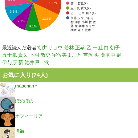
13.6%
誉田 哲也(2)
五十嵐 貴久(2)
9.1%
乙 一,山白 朝子(1)
加藤 シゲアキ,今
13.6%
9.1%
村 翔吾,小川 哲,佐
藤 究,朝井 リョウ,
9.1%
柚木 麻子,荒木…
最近読んだ著者:
朝井リョウ
若林 正恭
乙 一,山白 朝子
五十嵐 貴久
下村 敦史
宇佐美まこと
芦沢 央
葉真中 顕
伊与原 新
池井戸 潤
お気に入り(
74
人)
maachan＊
ぽのぽの
オフィーリア
虎徹