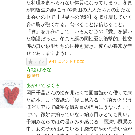
た料理を食べられない体質になってしまう。冬真
が同級生の綱(こう)や周囲の大人たちとの新たな
出会いの中で【世界への信頼】を取り戻していく
姿に胸が熱くなる。食べることは信じること。
「食」を介在にして、いろんな形の「愛」を描い
た物語だった。冬真と綱の同性愛は衝撃的。性交
渉の無い紗里たちの同棲も驚き。彼らの将来が幸
せでありますように。
★49
コメントする(
3
)
ナイス
寺地 はるな
1657
あかいてぶくろ
岡田千晶さんの絵が見たくて図書館から借りて来
た絵本。まず表紙の手袋に見入る。写真かと思う
ほどリアルで緻密な編み目の描写にうなった。す
ごい。微妙に揃っていない編み目がとても良い。
手編みならではの暖かみを感じる。雪深い風景の
中、女の子がはめている手袋の鮮やかな赤い色が