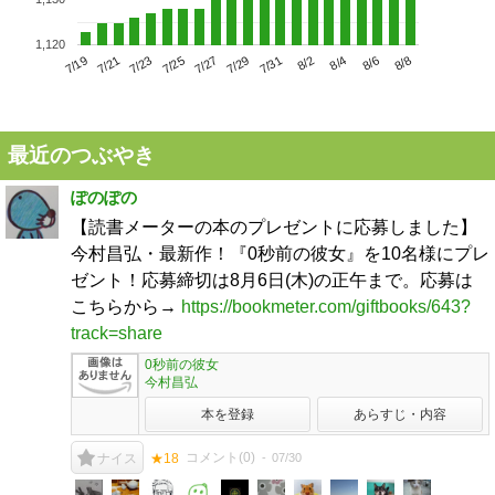
1,120
7/23
7/29
8/4
7/19
7/25
7/31
8/6
7/21
7/27
8/2
8/8
最近のつぶやき
ぽのぽの
【読書メーターの本のプレゼントに応募しました】
今村昌弘・最新作！『0秒前の彼女』を10名様にプレ
ゼント！応募締切は8月6日(木)の正午まで。応募は
こちらから→
https://bookmeter.com/giftbooks/643?
track=share
0秒前の彼女
今村昌弘
本を登録
あらすじ・内容
コメント(
0
)
07/30
ナイス
★18