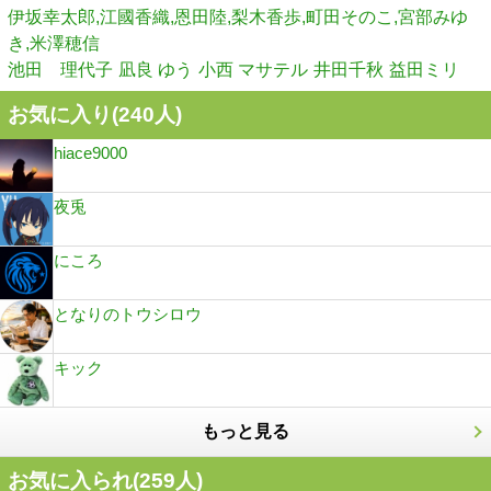
伊坂幸太郎,江國香織,恩田陸,梨木香歩,町田そのこ,宮部みゆ
き,米澤穂信
池田 理代子
凪良 ゆう
小西 マサテル
井田千秋
益田ミリ
お気に入り(
240
人)
hiace9000
夜兎
にころ
となりのトウシロウ
キック
もっと見る
お気に入られ(
259
人)