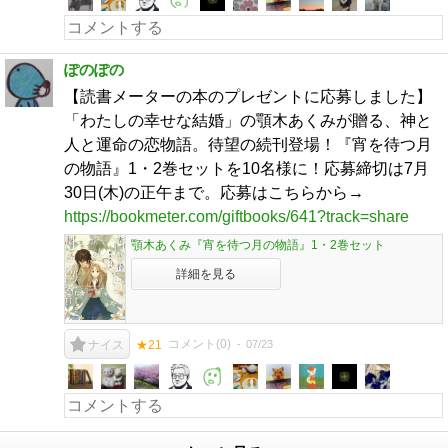
ぽのぽの
【読書メーターの本のプレゼントに応募しました】
「わたしの幸せな結婚」の顎木あくみが贈る、神と
人と運命の恋物語。待望の続刊登場！『宵を待つ月
の物語』1・2巻セットを10名様に！応募締切は7月
30日(木)の正午まで。応募はこちらから→
https://bookmeter.com/giftbooks/641?track=share
顎木あくみ『宵を待つ月の物語』1・2巻セット
詳細を見る
コメント(
0
)
07/23
ナイス
★21