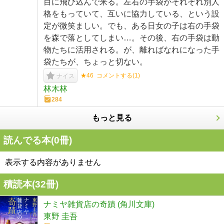
目に飛び込んで来る。左右の手袋がそれぞれ別人
格をもっていて、互いに協力している、という設
定が微笑ましい。でも、ある日女の子は右の手袋
を森で落としてしまい…。その後、右の手袋は動
物たちに活用される。が、離ればなれになった手
袋たちが、ちょっと切ない。
★46
コメントする(
1
)
ナイス
林木林
284
もっと見る
読んでる本(
0
冊)
表示する内容がありません
積読本(
32
冊)
ナミヤ雑貨店の奇蹟 (角川文庫)
東野 圭吾