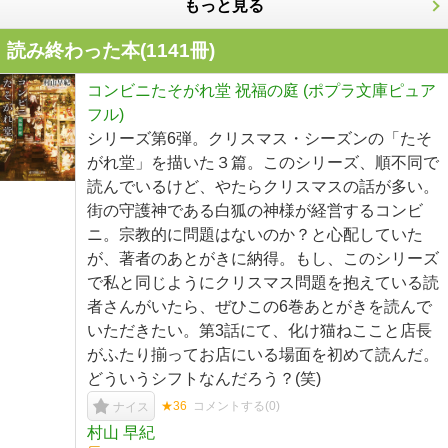
もっと見る
読み終わった本(
1141
冊)
コンビニたそがれ堂 祝福の庭 (ポプラ文庫ピュア
フル)
シリーズ第6弾。クリスマス・シーズンの「たそ
がれ堂」を描いた３篇。このシリーズ、順不同で
読んでいるけど、やたらクリスマスの話が多い。
街の守護神である白狐の神様が経営するコンビ
ニ。宗教的に問題はないのか？と心配していた
が、著者のあとがきに納得。もし、このシリーズ
で私と同じようにクリスマス問題を抱えている読
者さんがいたら、ぜひこの6巻あとがきを読んで
いただきたい。第3話にて、化け猫ねここと店長
がふたり揃ってお店にいる場面を初めて読んだ。
どういうシフトなんだろう？(笑)
★36
コメントする(
0
)
ナイス
村山 早紀