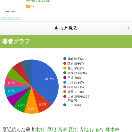
84
もっと見る
著者グラフ
廣嶋 玲子(29)
荻原 規子(7)
村山 早紀(7)
寺地 はるな(6)
芦沢 央(5)
36.7%
大沼 紀子(5)
6.3%
阿部 暁子(5)
6.3%
益田 ミリ(5)
上橋 菜穂子,武本
糸会(5)
8.9%
7.6%
三上 延(5)
8.9%
最近読んだ著者:
村山 早紀
宮沢 賢治
寺地 はるな
林木林