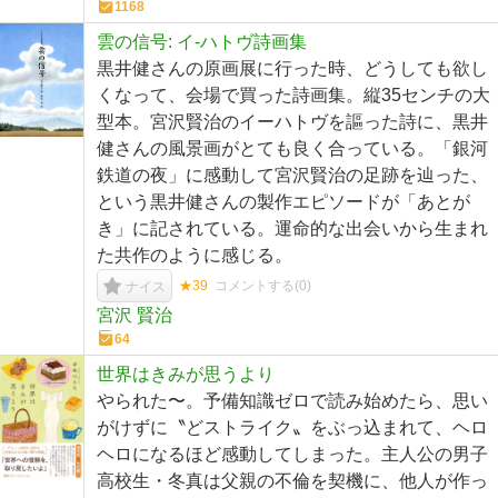
1168
雲の信号: イ-ハトヴ詩画集
黒井健さんの原画展に行った時、どうしても欲し
くなって、会場で買った詩画集。縦35センチの大
型本。宮沢賢治のイーハトヴを謳った詩に、黒井
健さんの風景画がとても良く合っている。「銀河
鉄道の夜」に感動して宮沢賢治の足跡を辿った、
という黒井健さんの製作エピソードが「あとが
き」に記されている。運命的な出会いから生まれ
た共作のように感じる。
★39
コメントする(
0
)
ナイス
宮沢 賢治
64
世界はきみが思うより
やられた〜。予備知識ゼロで読み始めたら、思い
がけずに〝どストライク〟をぶっ込まれて、ヘロ
ヘロになるほど感動してしまった。主人公の男子
高校生・冬真は父親の不倫を契機に、他人が作っ