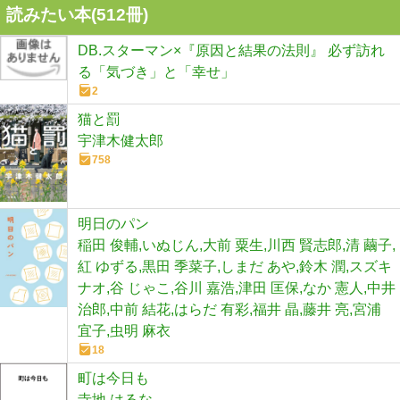
読みたい本(
512
冊)
DB.スターマン×『原因と結果の法則』 必ず訪れ
る「気づき」と「幸せ」
2
猫と罰
宇津木健太郎
758
明日のパン
稲田 俊輔,いぬじん,大前 粟生,川西 賢志郎,清 繭子,
紅 ゆずる,黒田 季菜子,しまだ あや,鈴木 潤,スズキ
ナオ,谷 じゃこ,谷川 嘉浩,津田 匡保,なか 憲人,中井
治郎,中前 結花,はらだ 有彩,福井 晶,藤井 亮,宮浦
宜子,虫明 麻衣
18
町は今日も
寺地 はるな