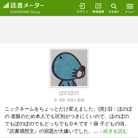
ログイン
新規登録
本を探
ぽのぽの
女
B型
259人登録
ニックネームをちょっとだけ変えました。(笑) 旧：ほのぼ
の 老眼のため本人でも区別がつきにくいので、ほのぼの
でもぽのぽのでもどっちでもＯＫです！😆 子どもの頃、
『読書感想文』の宿題が大嫌いでした。…
→続きを読む