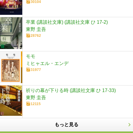
30104
卒業 (講談社文庫) (講談社文庫 ひ 17-2)
東野 圭吾
28762
モモ
ミヒャエル・エンデ
31977
祈りの幕が下りる時 (講談社文庫 ひ 17-33)
東野 圭吾
12115
もっと見る