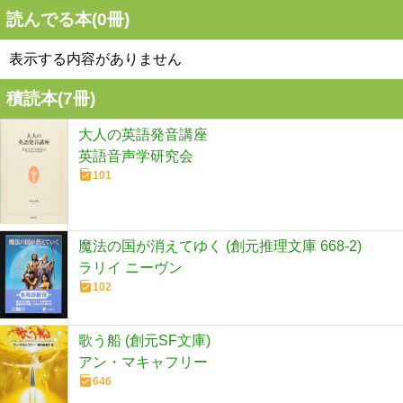
読んでる本(
0
冊)
表示する内容がありません
積読本(
7
冊)
大人の英語発音講座
英語音声学研究会
101
魔法の国が消えてゆく (創元推理文庫 668-2)
ラリイ ニーヴン
102
歌う船 (創元SF文庫)
アン・マキャフリー
646