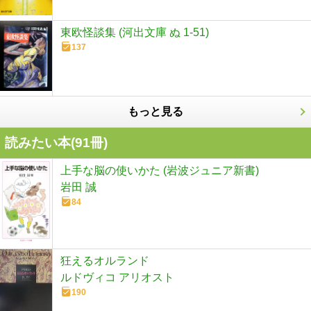
東欧怪談集 (河出文庫 ぬ 1-51)
137
もっと見る
読みたい本(
91
冊)
上手な脳の使いかた (岩波ジュニア新書)
岩田 誠
84
狂えるオルランド
ルドヴィコ アリオスト
190