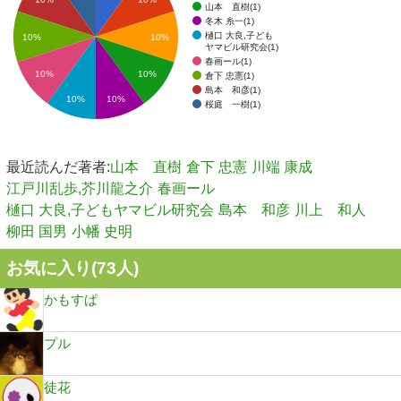
山本 直樹(1)
冬木 糸一(1)
樋口 大良,子ども
10%
10%
ヤマビル研究会(1)
春画ール(1)
10%
10%
倉下 忠憲(1)
島本 和彦(1)
10%
10%
桜庭 一樹(1)
最近読んだ著者:
山本 直樹
倉下 忠憲
川端 康成
江戸川乱歩,芥川龍之介
春画ール
樋口 大良,子どもヤマビル研究会
島本 和彦
川上 和人
柳田 国男
小幡 史明
お気に入り(
73
人)
かもすぱ
プル
徒花