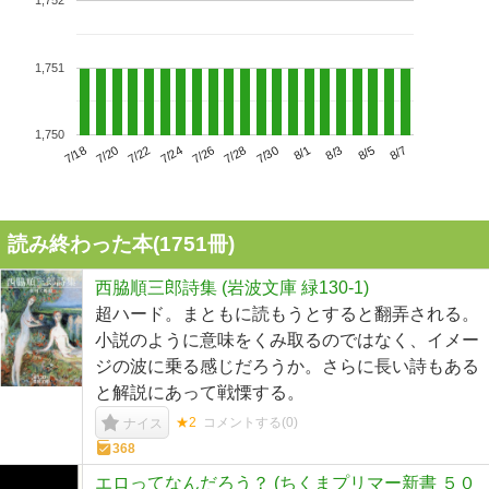
1,752
1,751
1,750
7/22
7/28
8/3
7/18
7/24
7/30
8/5
7/20
7/26
8/1
8/7
読み終わった本(
1751
冊)
西脇順三郎詩集 (岩波文庫 緑130-1)
超ハード。まともに読もうとすると翻弄される。
小説のように意味をくみ取るのではなく、イメー
ジの波に乗る感じだろうか。さらに長い詩もある
と解説にあって戦慄する。
★2
コメントする(
0
)
ナイス
368
エロってなんだろう？ (ちくまプリマー新書 ５０