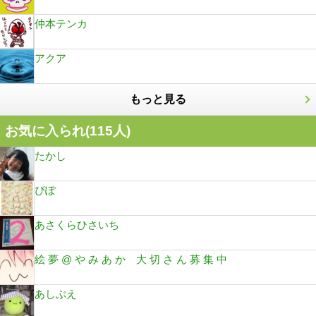
仲本テンカ
アクア
もっと見る
お気に入られ(
115
人)
たかし
ぴぽ
あさくらひさいち
絵 夢 @ や み あ か 大 切 さ ん 募 集 中
あしぶえ