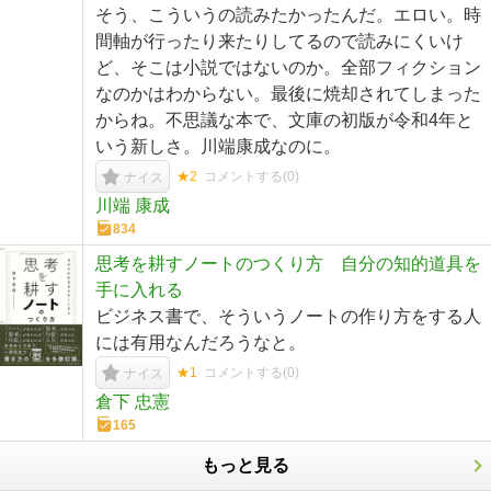
そう、こういうの読みたかったんだ。エロい。時
間軸が行ったり来たりしてるので読みにくいけ
ど、そこは小説ではないのか。全部フィクション
なのかはわからない。最後に焼却されてしまった
からね。不思議な本で、文庫の初版が令和4年と
いう新しさ。川端康成なのに。
★2
コメントする(
0
)
ナイス
川端 康成
834
思考を耕すノートのつくり方 自分の知的道具を
手に入れる
ビジネス書で、そういうノートの作り方をする人
には有用なんだろうなと。
★1
コメントする(
0
)
ナイス
倉下 忠憲
165
もっと見る