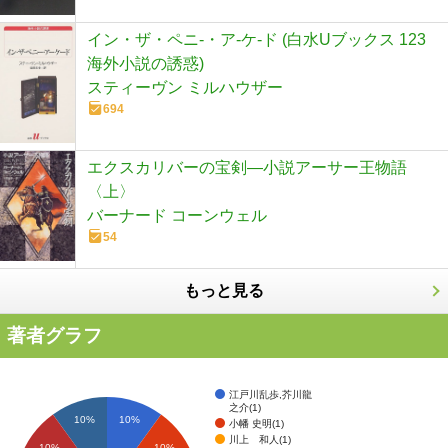
イン・ザ・ペニ-・ア-ケ-ド (白水Uブックス 123
海外小説の誘惑)
スティーヴン ミルハウザー
694
エクスカリバーの宝剣―小説アーサー王物語
〈上〉
バーナード コーンウェル
54
もっと見る
著者グラフ
江戸川乱歩,芥川龍
之介(1)
10%
10%
小幡 史明(1)
川上 和人(1)
10%
10%