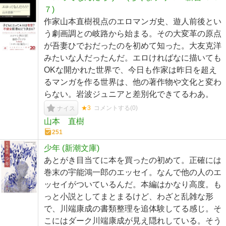
７)
作家山本直樹視点のエロマンガ史、遊人前後とい
う劇画調との岐路から始まる。その大変革の原点
が吾妻ひでおだったのを初めて知った。大友克洋
みたいな人だったんだ。エロければなに描いても
OKな開かれた世界で、今日も作家は昨日を超え
るマンガを作る世界は、他の著作物や文化と変わ
らない。岩波ジュニアと差別化できてるわあ。
★3
コメントする(
0
)
ナイス
山本 直樹
251
少年 (新潮文庫)
あとがき目当てに本を買ったの初めて。正確には
巻末の宇能鴻一郎のエッセイ。なんで他の人のエ
ッセイがついているんだ。本編はかなり高度。も
っと小説としてまとまるけど、わざと乱雑な形
で、川端康成の書類整理を追体験してる感じ。そ
こにはダーク川端康成が見え隠れしている。そう