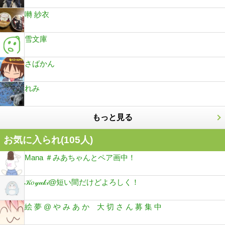
囀 紗衣
雪文庫
さばかん
れみ
もっと見る
お気に入られ(
105
人)
Mana ＃みあちゃんとペア画中！
𝒦𝑜𝓎𝓊𝓀𝒾@短い間だけどよろしく！
絵 夢 @ や み あ か 大 切 さ ん 募 集 中