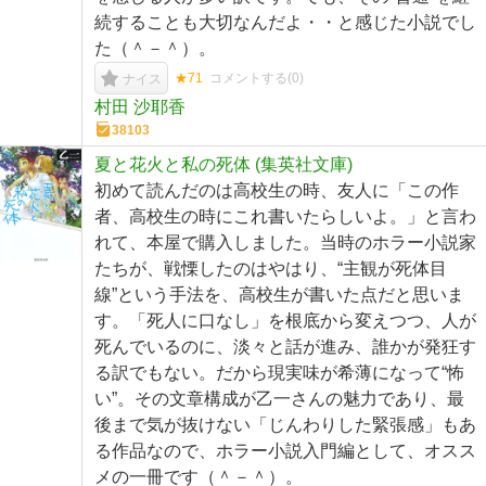
続することも大切なんだよ・・と感じた小説でし
た（＾－＾）。
★71
コメントする(
0
)
ナイス
村田 沙耶香
38103
夏と花火と私の死体 (集英社文庫)
初めて読んだのは高校生の時、友人に「この作
者、高校生の時にこれ書いたらしいよ。」と言わ
れて、本屋で購入しました。当時のホラー小説家
たちが、戦慄したのはやはり、“主観が死体目
線”という手法を、高校生が書いた点だと思いま
す。「死人に口なし」を根底から変えつつ、人が
死んでいるのに、淡々と話が進み、誰かが発狂す
る訳でもない。だから現実味が希薄になって“怖
い”。その文章構成が乙一さんの魅力であり、最
後まで気が抜けない「じんわりした緊張感」もあ
る作品なので、ホラー小説入門編として、オスス
メの一冊です（＾－＾）。