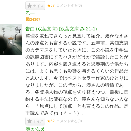
★57
コメントする(
0
)
ナイス
乙一
24307
告白 (双葉文庫) (双葉文庫 み 21-1)
整理を兼ねてさらっと見直して紹介。湊かなえさ
んの原点とも言える小説です。五年前、某知恵袋
のカテマスをしていたときに、この小説を中学生
の課題図書にするべきがどうかで議論したことが
あります。内容を履き違えると思春期の子供たち
には、よくも悪くも影響を与えるくらいの作品だ
と思います。今ではベストセラー作家のひとりに
なりましたが、この時から、湊さんの特徴であ
る、各登場人物の視点を切り替えつつ、最後に集
約する手法は健在なので、湊さんを知らない人な
ら、「原点にして頂点」とも言えるこの作品。是
非読んでみてね（＾－＾）。
★62
コメントする(
0
)
ナイス
湊 かなえ