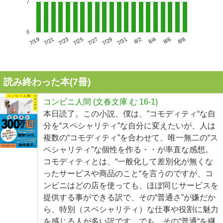
7
6
7/23
7/29
8/4
7/19
7/25
7/31
8/6
7/21
7/27
8/2
8/8
読み終わった本(
7
冊)
コンビニ人間 (文春文庫 む 16-1)
本日読了。この小説、僕は、”コモディティ“な自
分を“スペシャリティ”な自分に変えたいが、人は
複数の“コモディティ”を合わせて、唯一無二の“ス
ペシャリティ”な個性を作る・・が率直な感想。
コモディティとは、“一般化して差別化が無くな
ったサービスや商品のこと“を言うのですが、コ
ンビニはどの店を使っても、ほぼ同じサービスを
提供する事ができる訳で、その“普通さ”が嫌だか
ら、特別（スペシャリティ）な仕事や役割に魅力
を感じる人が多い訳です。でも、その“普通“を継