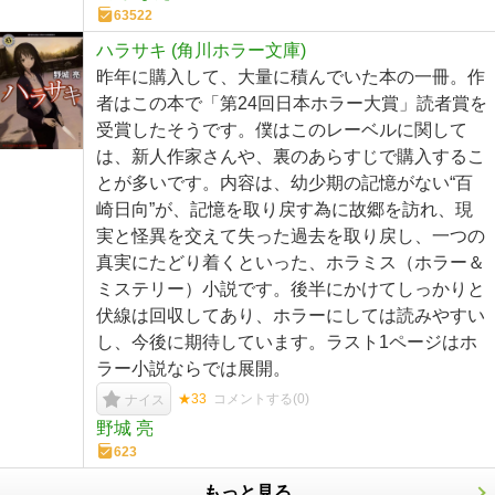
63522
ハラサキ (角川ホラー文庫)
昨年に購入して、大量に積んでいた本の一冊。作
者はこの本で「第24回日本ホラー大賞」読者賞を
受賞したそうです。僕はこのレーベルに関して
は、新人作家さんや、裏のあらすじで購入するこ
とが多いです。内容は、幼少期の記憶がない“百
崎日向”が、記憶を取り戻す為に故郷を訪れ、現
実と怪異を交えて失った過去を取り戻し、一つの
真実にたどり着くといった、ホラミス（ホラー＆
ミステリー）小説です。後半にかけてしっかりと
伏線は回収してあり、ホラーにしては読みやすい
し、今後に期待しています。ラスト1ページはホ
ラー小説ならでは展開。
★33
コメントする(
0
)
ナイス
野城 亮
623
もっと見る