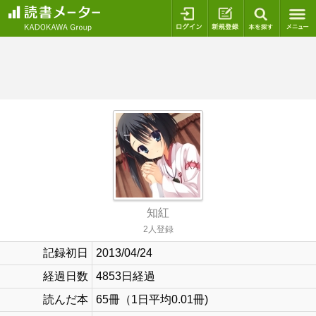
ログイン
新規登録
本を探
知紅
2人登録
記録初日
2013/04/24
経過日数
4853日経過
読んだ本
65冊（1日平均0.01冊)