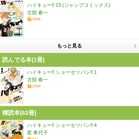
ハイキュー!! 15 (ジャンプコミックス)
古舘 春一
3649
もっと見る
読んでる本(
1
冊)
ハイキュー!! ショーセツバン!! 1
古舘 春一
1509
積読本(
62
冊)
ハイキュー!! ショーセツバン!! 4
星 希代子