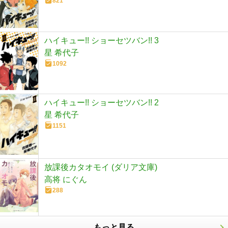
821
ハイキュー!! ショーセツバン!! 3
星 希代子
1092
ハイキュー!! ショーセツバン!! 2
星 希代子
1151
放課後カタオモイ (ダリア文庫)
高将 にぐん
288
もっと見る