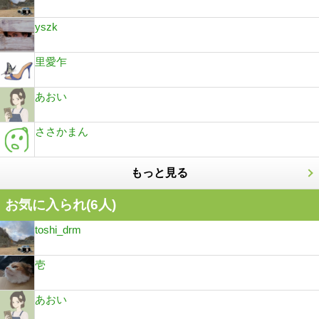
yszk
里愛乍
あおい
ささかまん
もっと見る
お気に入られ(
6
人)
toshi_drm
壱
あおい