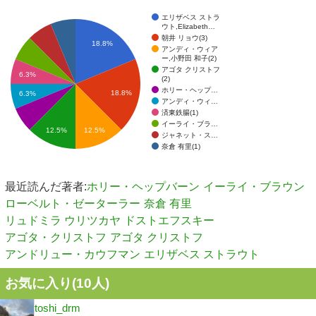
エリザベス ストラ
ウト,Elizabeth…
朝井 リョウ(3)
18.8%
アンディ・ウィア
ー,小野田 和子(2)
アゴタ クリストフ
6.3%
(2)
ホリー・ヘップ…
18.8%
6.3%
アンディ・ウィ…
済東鉄腸(1)
イーライ・ブラ…
12.5%
12.5%
ジャネット・ス…
奈倉 有里(1)
最近読んだ著者:
ホリー・ヘップバーン
イーライ・ブラウン
ローベルト・ゼーターラー
奈倉 有里
リュドミラ ウリツカヤ
ドストエフスキー
アゴタ・クリストフ
アゴタ クリストフ
アンドリュー・カウフマン
エリザベス ストラウト
お気に入り(
10
人)
toshi_drm