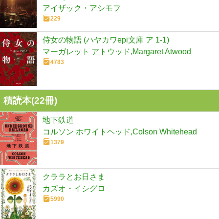
アイザック・アシモフ
229
侍女の物語 (ハヤカワepi文庫 ア 1-1)
マーガレット アトウッド,Margaret Atwood
4783
積読本(
22
冊)
地下鉄道
コルソン ホワイトヘッド,Colson Whitehead
1379
クララとお日さま
カズオ・イシグロ
5990