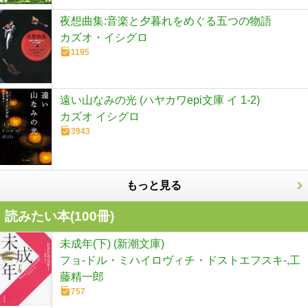
夜想曲集:音楽と夕暮れをめぐる五つの物語
カズオ・イシグロ
1195
遠い山なみの光 (ハヤカワepi文庫 イ 1-2)
カズオ イシグロ
3943
もっと見る
読みたい本(
100
冊)
未成年(下) (新潮文庫)
フョ-ドル・ミハイロヴィチ・ドストエフスキ-,工
藤精一郎
757