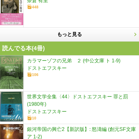
奈倉 有里
448
もっと見る
読んでる本(
4
冊)
カラマーゾフの兄弟 ２ (中公文庫 ト 1-9)
ドストエフスキー
106
世界文学全集〈44〉ドストエフスキー 罪と罰
(1980年)
ドストエフスキー
10
銀河帝国の興亡2【新訳版】: 怒濤編 (創元SF文庫
ア 1-2)