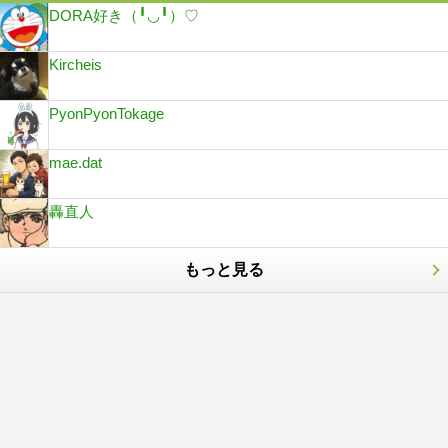
DORA好き（╹◡╹）♡
Kircheis
PyonPyonTokage
mae.dat
轟直人
もっと見る