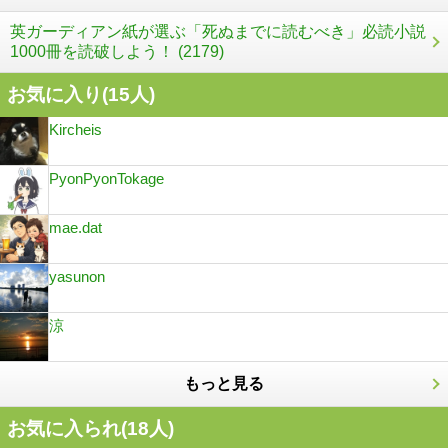
英ガーディアン紙が選ぶ「死ぬまでに読むべき」必読小説
1000冊を読破しよう！ (2179)
お気に入り(
15
人)
Kircheis
PyonPyonTokage
mae.dat
yasunon
涼
もっと見る
お気に入られ(
18
人)