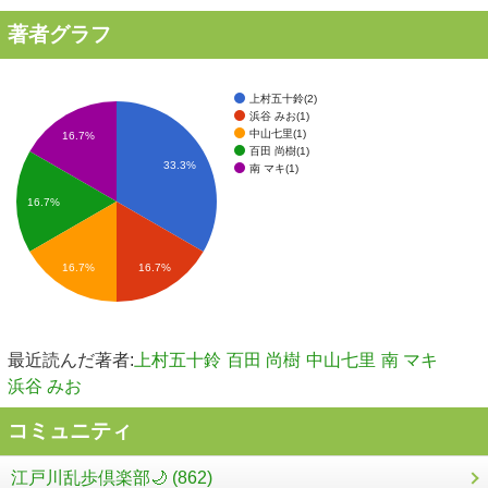
著者グラフ
上村五十鈴(2)
浜谷 みお(1)
中山七里(1)
16.7%
百田 尚樹(1)
33.3%
南 マキ(1)
16.7%
16.7%
16.7%
最近読んだ著者:
上村五十鈴
百田 尚樹
中山七里
南 マキ
浜谷 みお
コミュニティ
江戸川乱歩倶楽部🌙 (862)