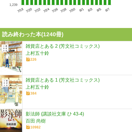
1,239
7/22
7/28
8/3
7/18
7/24
7/30
8/5
7/20
7/26
8/1
8/7
読み終わった本(
1240
冊)
雑貨店とある 2 (芳文社コミックス)
上村五十鈴
226
雑貨店とある 1 (芳文社コミックス)
上村五十鈴
384
影法師 (講談社文庫 ひ 43-4)
百田 尚樹
10982