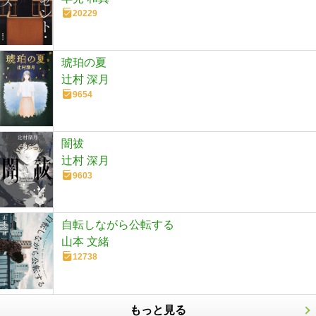
20229
琥珀の夏
辻村 深月
9654
闇祓
辻村 深月
9603
自転しながら公転する
山本 文緒
12738
もっと見る