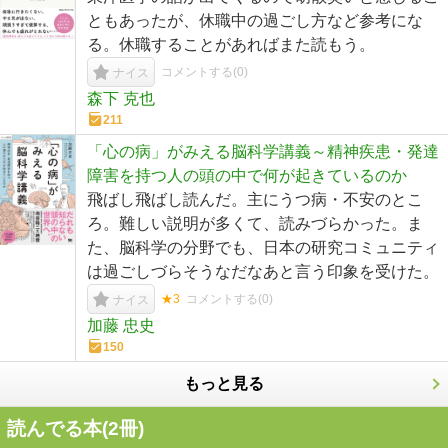
ともあったが、休職中の過ごし方など参考にな
る。休職することがあればまた読もう。
コメントする(
0
)
ナイス
森下 克也
211
「心の病」がみえる脳科学講義～精神疾患・発達
障害を持つ人の頭の中で何が起きているのか
飛ばし飛ばし読んだ。主にうつ病・不安のとこ
ろ。難しい説明が多くて、読みづらかった。ま
た、脳科学の分野でも、日本の研究コミュニティ
は過ごしづらそうなだなあと言う印象を受けた。
★3
コメントする(
0
)
ナイス
加藤 忠史
150
もっと見る
読んでる本(
2
冊)