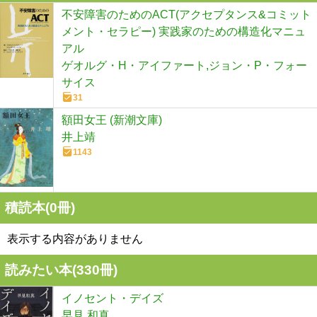
不安障害のためのACT(アクセプタンス&コミット
メント・セラピー) 実践家のための構造化マニュ
アル
ゲオルグ・H・アイファート,ジョン・P・フォー
サイス
31
額田女王 (新潮文庫)
井上靖
1143
積読本(
0
冊)
表示する内容がありません
読みたい本(
330
冊)
イノセント・デイズ
早見 和真