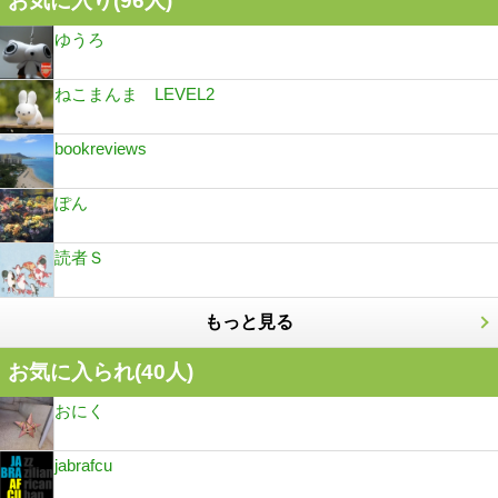
お気に入り(
96
人)
ゆうろ
ねこまんま LEVEL2
bookreviews
ぽん
読者Ｓ
もっと見る
お気に入られ(
40
人)
おにく
jabrafcu