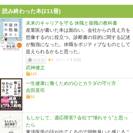
読み終わった本(
211
冊)
未来のキャリアを守る 休職と復職の教科書
産業医が書いた本は面白い。会社からの見え方を
想像するのに役立つ。診断書の目的に関する記述
が勉強になった。休職をポジティブなものとして
捉えられるかもと思った。
★2
コメントする(
0
)
ナイス
武神健之
123
一生健康に働くための心とカラダの守り方
吉田英司
52
もしかして、適応障害? 会社で“壊れそう"と思っ
たら
東洋医学の話が出てくるので胡散臭いと感じるこ