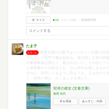
ナイス
★14
コメント(
0
)
2026/07/18
たま子
専業主婦の小夜子はベンチャー企業の社
ネタバレ
リーニング部門で働き始める。実は同じ大学の同級
や家族構成は異なり、相入れないところが目につ
と保育園ママの対立とか、少し時代を感じるもの
された。対岸にいるように思えても、人は分かり
て、女性の強さ、たくましさを感じた。
対岸の彼女 (文春文庫)
角田 光代
本を登録
あらすじ・内容