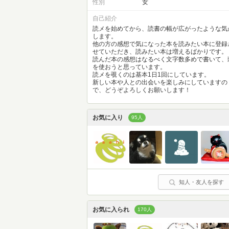
性別
女
自己紹介
読メを始めてから、読書の幅が広がったような気
します。
他の方の感想で気になった本を読みたい本に登録
せていただき、読みたい本は増えるばかりです。
読んだ本の感想はなるべく文字数多めで書いて、
を使おうと思っています。
読メを覗くのは基本1日1回にしています。
新しい本や人との出会いを楽しみにしていますの
で、どうぞよろしくお願いします！
お気に入り
95人
知人・友人を探す
お気に入られ
170人