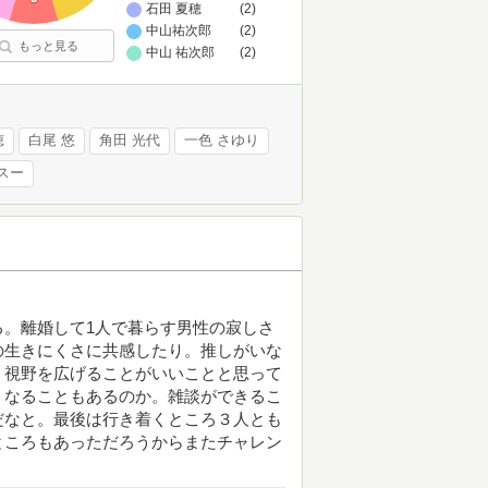
石田 夏穂
(2)
中山祐次郎
(2)
もっと見る
中山 祐次郎
(2)
穂
白尾 悠
角田 光代
一色 さゆり
スー
。離婚して1人で暮らす男性の寂しさ
の生きにくさに共感したり。推しがいな
。視野を広げることがいいことと思って
くなることもあるのか。雑談ができるこ
だなと。最後は行き着くところ３人とも
ところもあっただろうからまたチャレン