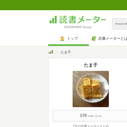
Amazo
トップ
読書メーターと
トップ
たま子
たま子
170
お気に入られ
7月の読書メーターまとめ