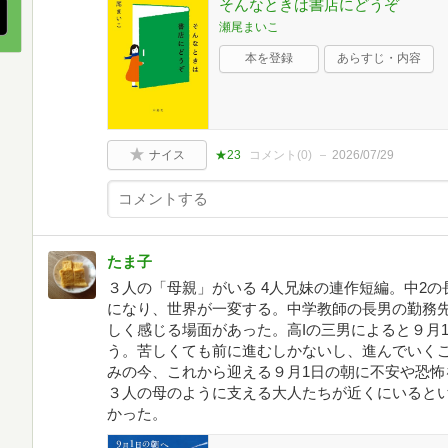
そんなときは書店にどうぞ
瀬尾まいこ
本を登録
あらすじ・内容
ナイス
★23
コメント(
0
)
2026/07/29
たま子
３人の「母親」がいる 4人兄妹の連作短編。中2
になり、世界が一変する。中学教師の長男の勤務
しく感じる場面があった。高Iの三男によると９月
う。苦しくても前に進むしかないし、進んでいく
みの今、これから迎える９月1日の朝に不安や恐怖
３人の母のように支える大人たちが近くにいると
かった。