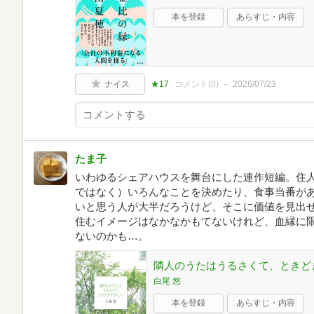
本を登録
あらすじ・内容
ナイス
★17
コメント(
0
)
2026/07/23
たま子
いわゆるシェアハウスを舞台にした連作短編。住
ではなく）いろんなことを決めたり、食事当番が
いと思う人が大半だろうけど、そこに価値を見出
住むイメージはなかなかもてないけれど、血縁に
ないのかも…。
隣人のうたはうるさくて、ときど
白尾 悠
本を登録
あらすじ・内容