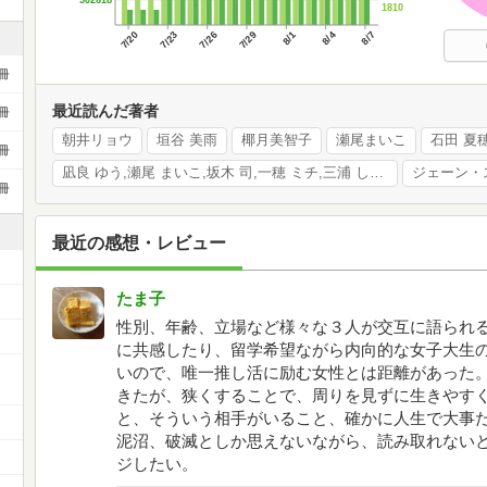
1810
7/20
7/23
7/26
7/29
8/1
8/4
8/7
冊
最近読んだ著者
冊
朝井リョウ
垣谷 美雨
椰月美智子
瀬尾まいこ
石田 夏
冊
凪良 ゆう,瀬尾 まいこ,坂木 司,一穂 ミチ,三浦 しをん
ジェーン・
冊
最近の感想・レビュー
たま子
性別、年齢、立場など様々な３人が交互に語られる
に共感したり、留学希望ながら内向的な女子大生
ー
いので、唯一推し活に励む女性とは距離があった
きたが、狭くすることで、周りを見ずに生きやす
と、そういう相手がいること、確かに人生で大事
泥沼、破滅としか思えないながら、読み取れない
ジしたい。