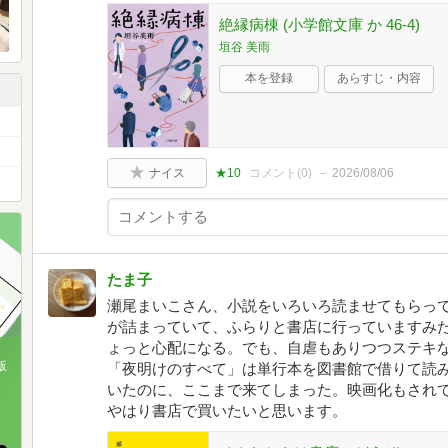
絶縁病棟 (小学館文庫 か 46-4)
垣谷 美雨
本を登録
あらすじ・内容
ナイス
★10
コメント(
0
)
2026/08/06
たま子
瀬尾まいこさん、小説をいろいろ読ませてもらっ
が詰まっていて、ふらりと書店に行っていますみ
ょっと心配になる。でも、自虐もありつつステキ
版
「夜明けのすべて」は単行本を図書館で借りて読
いたのに、ここまで来てしまった。映画化もされ
、
やはり書店で買いたいと思います。