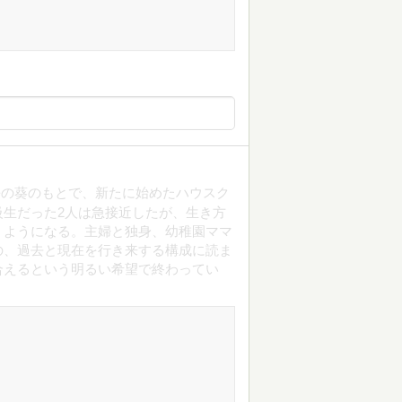
長の葵のもとで、新たに始めたハウスク
生だった2人は急接近したが、生き方
くようになる。主婦と独身、幼稚園ママ
の、過去と現在を行き来する構成に読ま
合えるという明るい希望で終わってい