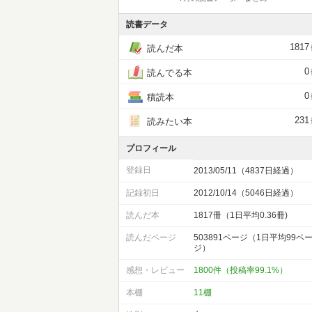
読書データ
1817
読んだ本
0
読んでる本
0
積読本
231
読みたい本
プロフィール
登録日
2013/05/11（4837日経過）
記録初日
2012/10/14（5046日経過）
読んだ本
1817冊（1日平均0.36冊)
読んだページ
503891ページ（1日平均99ペ
ジ）
感想・レビュー
1800件（投稿率99.1%）
本棚
11棚