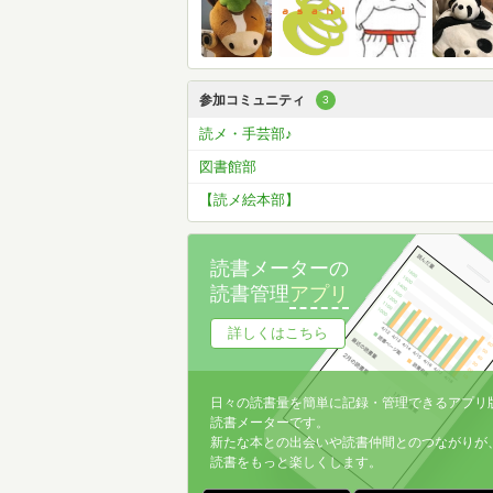
参加コミュニティ
3
読メ・手芸部♪
図書館部
【読メ絵本部】
読書メーターの
読書管理
アプリ
詳しくはこちら
日々の読書量を簡単に記録・管理できるアプリ
読書メーターです。
新たな本との出会いや読書仲間とのつながりが
読書をもっと楽しくします。