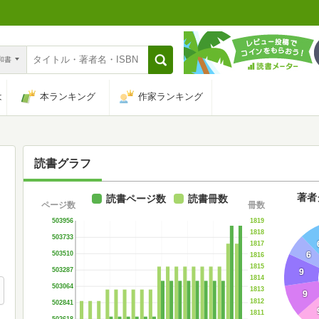
n和書
は
本ランキング
作家ランキング
読書グラフ
著者
読書ページ数
読書冊数
ページ数
冊数
1819
503956
1818
503733
1817
6
503510
1816
1815
503287
9
1814
503064
1813
9
1812
502841
1811
502618