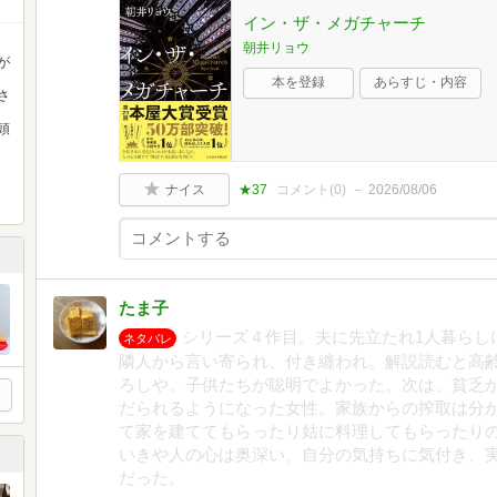
イン・ザ・メガチャーチ
朝井リョウ
が
本を登録
あらすじ・内容
さ
頭
ナイス
★37
コメント(
0
)
2026/08/06
たま子
シリーズ４作目。夫に先立たれ1人暮らし
ネタバレ
隣人から言い寄られ、付き纏われ。解説読むと高
ろしや。子供たちが聡明でよかった。次は、貧乏
だられるようになった女性。家族からの搾取は分
て家を建ててもらったり姑に料理してもらったり
いきや人の心は奥深い。自分の気持ちに気付き、
だった。