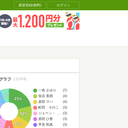
新規登録(無料)
ログイン
グラフ
上位10名
一色 さゆり
(7)
6
垣谷 美雨
(4)
6
21
%
原田 マハ
(4)
町田 そのこ
(3)
12
ジェーン・スー
…
(3)
%
原田 ひ香
(3)
12
%
早見 和真
(3)
9
9