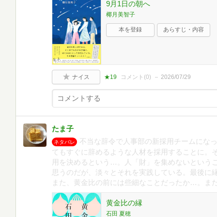
9月1日の朝へ
椰月美智子
本を登録
あらすじ・内容
ナイス
★19
コメント(
0
)
2026/07/29
たま子
不当な辞令で人事部の新採用チームにな
ネタバレ
てもすぐに辞めるような人材を採用することに。
用を決めるという…。人「財」を集めないという
思うのだが、淡々とそれを実践している。最後に
また、黄金比の前には些細なことだったか…。ま
黄金比の縁
石田 夏穂