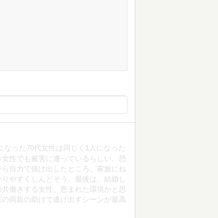
になった70代女性は同じく1人になった
齢女性でも被害に遭っているらしい。恐
から自力で抜け出したところ、家族にね
かりやすくしんどそう。最後は、結婚し
の共働きする女性。恵まれた環境かと思
実の両親の助けで逃げ出すシーンが最高