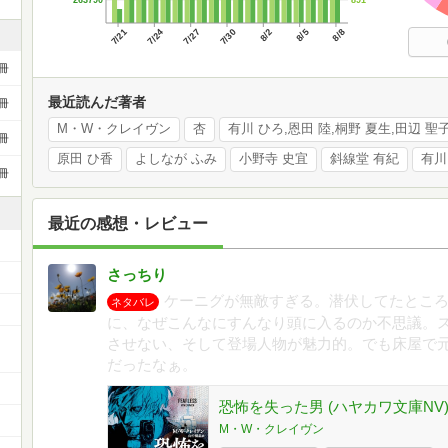
7/21
7/24
7/27
7/30
8/2
8/5
8/8
冊
最近読んだ著者
冊
M・W・クレイヴン
杏
冊
原田 ひ香
よしなが ふみ
小野寺 史宜
斜線堂 有紀
有川
冊
最近の感想・レビュー
さっちり
ケーニグが無敵すぎる。潜伏してたとこ
ネタバレ
に、なぜこんなにすんなり頭に入るのか不思議。
ー
させない、そして登場人物が魅力的。でも床屋で元
だったなぁ。
恐怖を失った男 (ハヤカワ文庫NV
M・W・クレイヴン