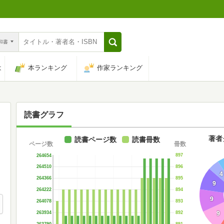
n和書
は
本ランキング
作家ランキング
読書グラフ
著者
読書ページ数
読書冊数
ページ数
冊数
897
264654
896
264510
4
895
264366
9
894
264222
9
893
264078
9
892
263934
891
263790