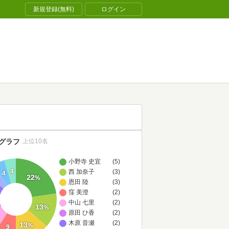
新規登録(無料)
ログイン
グラフ
上位10名
小野寺 史宜
(5)
4
西 加奈子
(3)
4
22
%
恩田 陸
(3)
窪 美澄
(2)
中山 七里
(2)
13
%
原田 ひ香
(2)
木原 音瀬
(2)
13
%
9