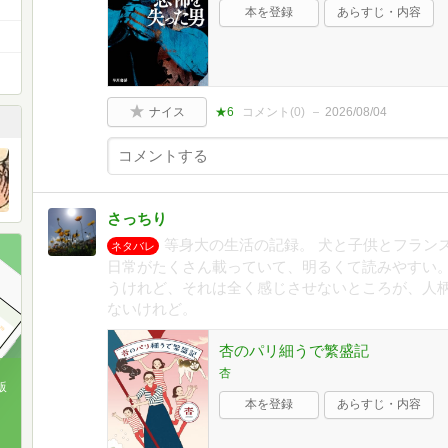
本を登録
あらすじ・内容
ナイス
★6
コメント(
0
)
2026/08/04
さっちり
等身大の生活の記録。 犬と子供とフラン
ネタバレ
日常がたくさん載っていて、明るくて読みやすい。
うけれど、それは全く感じさせないところが、人
ないけれど。
杏のパリ細うで繁盛記
杏
版
本を登録
あらすじ・内容
、