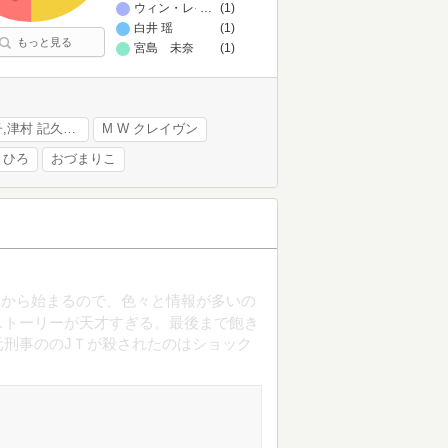
ウィン・レイナー/夫が出資した親友の会社が倒産し、自
…
(1)
白井 瑶
(1)
もっと見る
宮島 未奈
(1)
有川 ひろ,恩田 陸,桐野 夏生,田辺 聖子,津村 記久子,山本 文緒,綿矢 りさ
M W クレイヴン
 ひろ
おづまりこ
ろから始まるので、色々と情報が多いの
ストーリーが天才すぎる。最後まで飽き
刑事ののJＴが殺されたのはショック
)