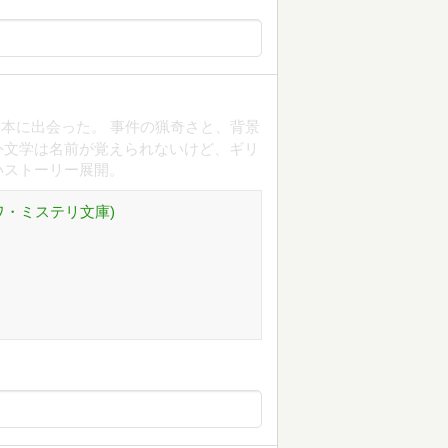
本に出会った。 事件の猟奇さと、背景
外文学は名前が覚えられないけど、ギリ
いストーリー展開。
ワ・ミステリ文庫)