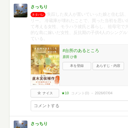
さっちり
失踪した友人が置いていった娘と住む話
ネタバレ
リー。 冷蔵庫が壊れたことで、買った当初を思い
て考える女性、モラハラ彼氏と暮らし、祖母宅で
的な島に嫁いだ女性、反抗期の子供4人のシングル
ている。
#台所のあるところ
原田 ひ香
本を登録
あらすじ・内容
ナイス
★10
コメント(
0
)
2026/07/04
さっちり