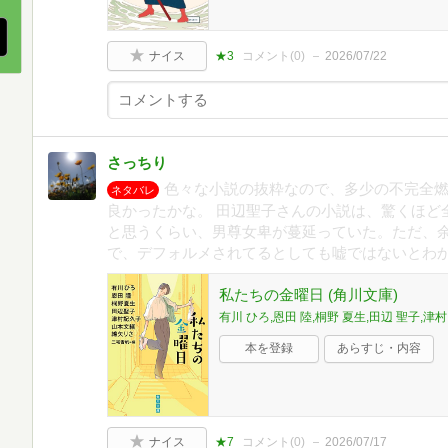
ナイス
★3
コメント(
0
)
2026/07/22
さっちり
色々な小説の抜粋なので、多少の不完全燃
ネタバレ
良かったかな。 田辺聖子さんの小説は、驚くほど
と思うくらい、男尊女卑が蔓延っていた。ただ、
で、デフォルメされてるとしても嘘ではないとわか
私たちの金曜日 (角川文庫)
有川 ひろ,恩田 陸,桐野 夏生,田辺 聖子,津村
本を登録
あらすじ・内容
ナイス
★7
コメント(
0
)
2026/07/17