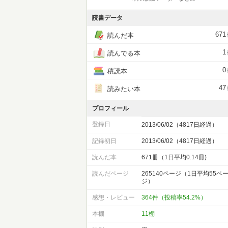
読書データ
671
読んだ本
1
読んでる本
0
積読本
47
読みたい本
プロフィール
登録日
2013/06/02（4817日経過）
記録初日
2013/06/02（4817日経過）
読んだ本
671冊（1日平均0.14冊)
読んだページ
265140ページ（1日平均55ペ
ジ）
感想・レビュー
364件（投稿率54.2%）
本棚
11棚