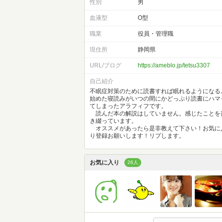
性別
男
血液型
O型
職業
役員・管理職
現住所
静岡県
URL/ブログ
https://ameblo.jp/tetsu3307
自己紹介
不眠症対策のために読書すれば眠れるようになる
始めた寝読みがいつの間にかどっぷり読書にハマ
てしまったアラフィフです。
読んだ本の解説はしていません。感じたことを
き綴っています。
オススメがあったら是非教えて下さい！お気に
り登録お願いします！リプします。
お気に入り
26人