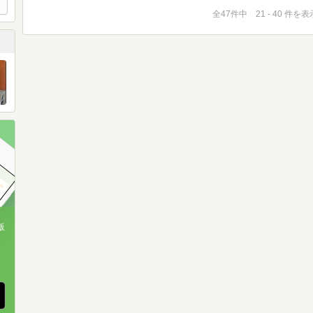
全47件中 21 - 40 件を表
版
、