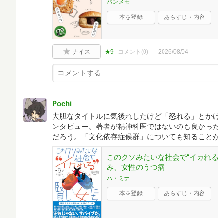
パンメモ
本を登録
あらすじ・内容
ナイス
★9
コメント(
0
)
2026/08/04
Pochi
大胆なタイトルに気後れしたけど「怒れる」とか
ンタビュー。著者が精神科医ではないのも良かっ
だろう。「文化依存症候群」についても知ること
このクソみたいな社会で“イカれ
み、女性のうつ病
ハ・ミナ
本を登録
あらすじ・内容