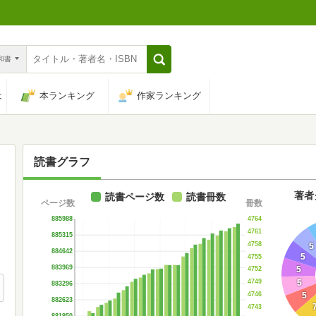
n和書
は
本ランキング
作家ランキング
読書グラフ
著者
読書ページ数
読書冊数
ページ数
冊数
4764
885988
4761
885315
4758
5
884642
5
4755
883969
5
4752
5
4749
883296
5
4746
882623
4743
881950