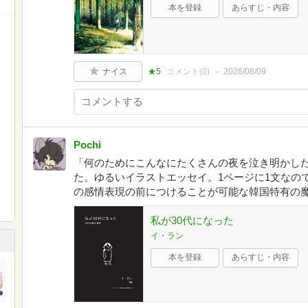
本を登録
あらすじ・内容
ナイス
★5
コメント(
0
)
2026/08/09
Pochi
「何のためにこんなにたくさんの夜を泣き明かし
た。ゆるいイラストエッセイ。1ページに1文なの
の感情表現の前につけることが可能な韓国特有の
私が30代になった
イ・ラン
本を登録
あらすじ・内容