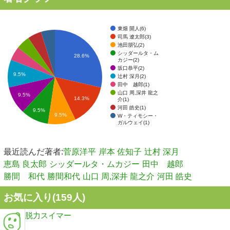
東畑 開人(6)
司馬 遼太郎(3)
池田朋弘(2)
シッダールタ・ム
28.6%
カジー(2)
坂口恭平(2)
9.5%
辻村 深月(2)
田中 越郎(1)
山口 周,深井 龍之
9.5%
14.3%
介(1)
河田 皓史(1)
9.5%
9.5%
W・ティモシー・
ガルウェイ(1)
最近読んだ著者:
菅原洋平
岸本 佐知子
辻村 深月
恵島 良太郎
シッダールタ・ムカジー
田中 越郎
勝間 和代
勝間和代
山口 周,深井 龍之介
河田 皓史
お気に入り(
159
人)
脱力スイマー