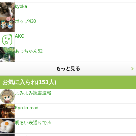
kyoka
ポップ430
AKG
あっちゃん52
もっと見る
お気に入られ(
153
人)
よみよみ読書速報
Kyo-to-read
明るい表通りで🎶