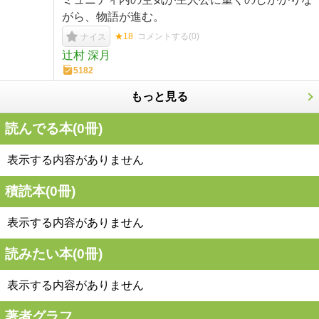
がら、物語が進む。
★18
コメントする(
0
)
ナイス
辻村 深月
5182
もっと見る
読んでる本(
0
冊)
表示する内容がありません
積読本(
0
冊)
表示する内容がありません
読みたい本(
0
冊)
表示する内容がありません
著者グラフ