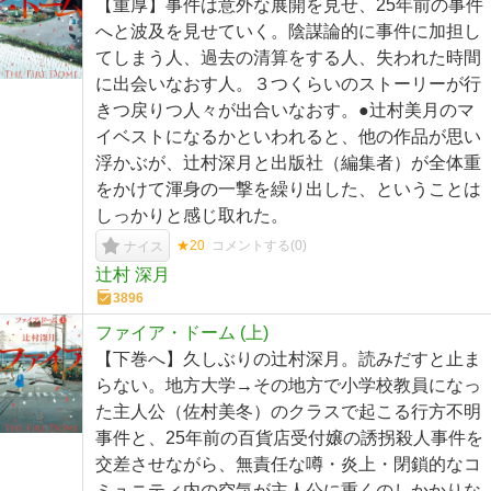
【重厚】事件は意外な展開を見せ、25年前の事件
へと波及を見せていく。陰謀論的に事件に加担し
てしまう人、過去の清算をする人、失われた時間
に出会いなおす人。３つくらいのストーリーが行
きつ戻りつ人々が出合いなおす。●辻村美月のマ
イベストになるかといわれると、他の作品が思い
浮かぶが、辻村深月と出版社（編集者）が全体重
をかけて渾身の一撃を繰り出した、ということは
しっかりと感じ取れた。
★20
コメントする(
0
)
ナイス
辻村 深月
3896
ファイア・ドーム (上)
【下巻へ】久しぶりの辻村深月。読みだすと止ま
らない。地方大学→その地方で小学校教員になっ
た主人公（佐村美冬）のクラスで起こる行方不明
事件と、25年前の百貨店受付嬢の誘拐殺人事件を
交差させながら、無責任な噂・炎上・閉鎖的なコ
ミュニティ内の空気が主人公に重くのしかかりな