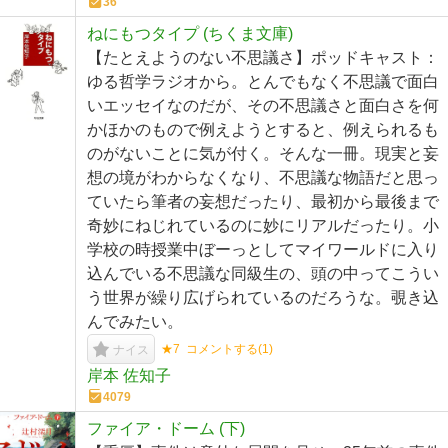
36
ねにもつタイプ (ちくま文庫)
【たとえようのない不思議さ】ポッドキャスト：
ゆる哲学ラジオから。とんでもなく不思議で面白
いエッセイなのだが、その不思議さと面白さを何
かほかのもので例えようとすると、例えられるも
のがないことに気が付く。そんな一冊。現実と妄
想の境がわからなくなり、不思議な物語だと思っ
ていたら筆者の妄想だったり、最初から最後まで
奇妙にねじれているのに妙にリアルだったり。小
学校の時授業中ぼーっとしてマイワールドに入り
込んでいる不思議な同級生の、頭の中ってこうい
う世界が繰り広げられているのだろうな。覗き込
んでみたい。
★7
コメントする(
1
)
ナイス
岸本 佐知子
4079
ファイア・ドーム (下)