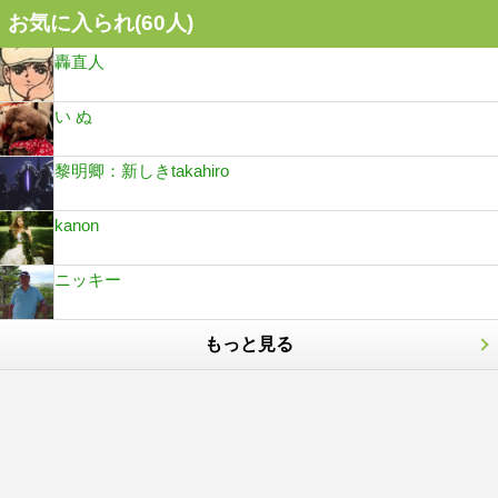
お気に入られ(
60
人)
轟直人
い ぬ
黎明卿：新しきtakahiro
kanon
ニッキー
もっと見る