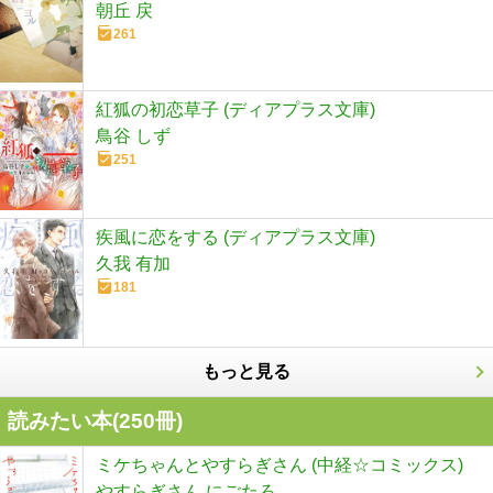
朝丘 戻
261
紅狐の初恋草子 (ディアプラス文庫)
鳥谷 しず
251
疾風に恋をする (ディアプラス文庫)
久我 有加
181
もっと見る
読みたい本(
250
冊)
ミケちゃんとやすらぎさん (中経☆コミックス)
やすらぎさん,にごたろ