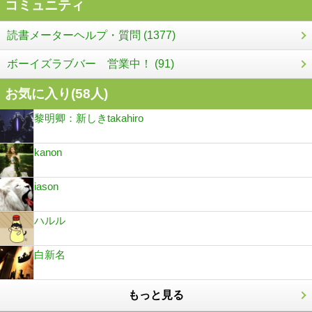
コミュニティ
読書メーターヘルプ・質問 (1377)
ボーイズラブバー 営業中！ (91)
お気に入り(
58
人)
黎明卿：新しきtakahiro
kanon
iason
ハルル
白新名
もっと見る