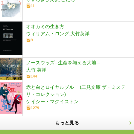
11
オオカミの生き方
ウィリアム・ロング,大竹英洋
9
ノースウッズ─生命を与える大地─
大竹 英洋
144
赤と白とロイヤルブルー (二見文庫 ザ・ミステ
リ・コレクション)
ケイシー・マクイストン
1279
もっと見る