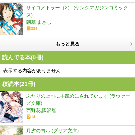
サイコメトラー（2） (ヤングマガジンコミック
ス)
朝基 まさし
334
もっと見る
読んでる本(
0
冊)
表示する内容がありません
積読本(
21
冊)
ふたりの上司に手籠めにされています (ラヴァー
ズ文庫)
西野花,國沢智
14
月夕のヨル (ダリア文庫)