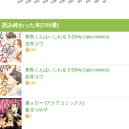
7/22
7/28
8/3
7/18
7/24
7/30
8/5
7/20
7/26
8/1
8/7
読み終わった本(
705
冊)
青島くんはいじわる 3 (Only Lips comics)
吉井ユウ
160
青島くんはいじわる 2 (Only Lips comics)
吉井ユウ
186
腐ォロー (アクアコミックス)
葉月つや子
2