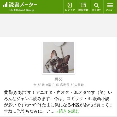
ログイン
新規登録
本を探
黄葵
女
53歳
A型
主婦
広島県
60人登録
黄葵(きあ)です！アニオタ・声オタ・BLオタです（笑）い
ろんなジャンル読みます！今は、コミック・BL漫画小説
が多いですね〜(^.^) たまに気になる小説があれば買ってま
すね…(^.^) ちなみに、ア…
→続きを読む