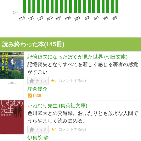
144
7/23
7/29
8/4
7/19
7/25
7/31
8/6
7/21
7/27
8/2
8/8
読み終わった本(
145
冊)
記憶喪失になったぼくが見た世界 (朝日文庫)
記憶喪失となりすべてを新しく感じる著者の感覚
がすごい
★6
コメントする(
0
)
ナイス
坪倉優介
1439
いねむり先生 (集英社文庫)
色川武大との交遊録。おふたりとも放埒な人間で
うらやましく読み進める。
★4
コメントする(
0
)
ナイス
伊集院 静