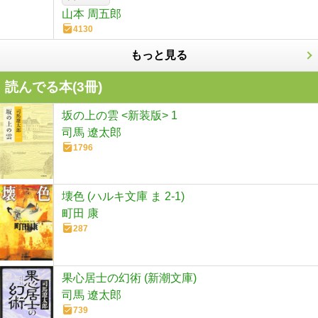
山本 周五郎
4130
もっと見る
読んでる本(
3
冊)
坂の上の雲 <新装版> 1
司馬 遼太郎
1796
壊色 (ハルキ文庫 ま 2-1)
町田 康
287
果心居士の幻術 (新潮文庫)
司馬 遼太郎
739