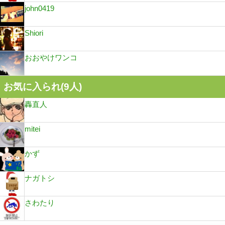
john0419
Shiori
おおやけワンコ
お気に入られ(
9
人)
轟直人
mitei
かず
ナガトシ
さわたり