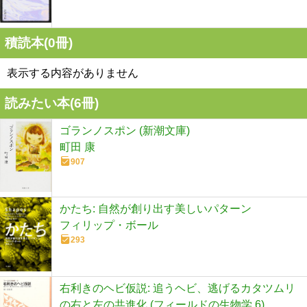
積読本(
0
冊)
表示する内容がありません
読みたい本(
6
冊)
ゴランノスポン (新潮文庫)
町田 康
907
かたち: 自然が創り出す美しいパターン
フィリップ・ボール
293
右利きのヘビ仮説: 追うヘビ、逃げるカタツムリ
の右と左の共進化 (フィールドの生物学 6)