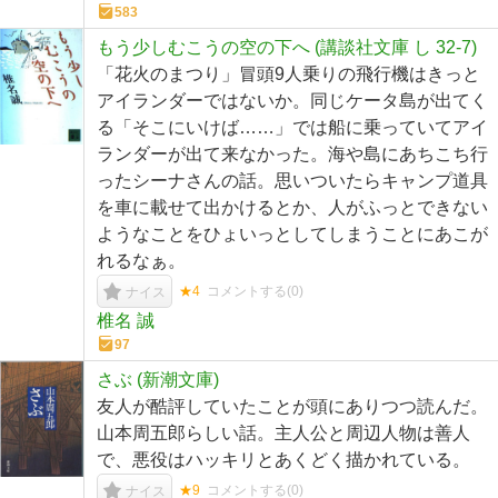
583
もう少しむこうの空の下へ (講談社文庫 し 32-7)
「花火のまつり」冒頭9人乗りの飛行機はきっと
アイランダーではないか。同じケータ島が出てく
る「そこにいけば……」では船に乗っていてアイ
ランダーが出て来なかった。海や島にあちこち行
ったシーナさんの話。思いついたらキャンプ道具
を車に載せて出かけるとか、人がふっとできない
ようなことをひょいっとしてしまうことにあこが
れるなぁ。
★4
コメントする(
0
)
ナイス
椎名 誠
97
さぶ (新潮文庫)
友人が酷評していたことが頭にありつつ読んだ。
山本周五郎らしい話。主人公と周辺人物は善人
で、悪役はハッキリとあくどく描かれている。
★9
コメントする(
0
)
ナイス