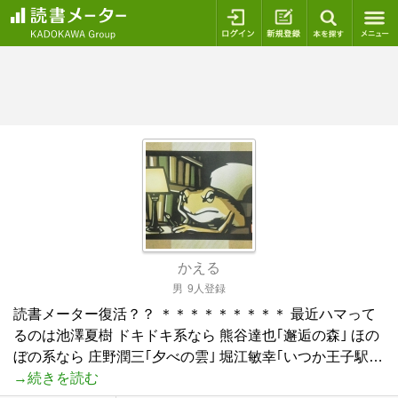
ログイン
新規登録
本を探
かえる
男
9人登録
読書メーター復活？？ ＊＊＊＊＊＊＊＊＊ 最近ハマって
るのは池澤夏樹 ドキドキ系なら 熊谷達也｢邂逅の森｣ ほの
ぼの系なら 庄野潤三｢夕べの雲｣ 堀江敏幸｢いつか王子駅…
→続きを読む