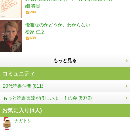
細 将貴
284
優雅なのかどうか、わからない
松家 仁之
639
もっと見る
コミュニティ
20代読書仲間 (811)
もっと読書友達がほしいよ！！の会 (6970)
お気に入り(
4
人)
ナガトシ