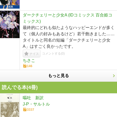
ダークチェリーと少女A (IDコミックス 百合姫コ
ミックス)
最終的にどれも似たようなハッピーエンドが多く
て（個人の好みもあるけど）若干飽きました……
タイトルと同名の短編「ダークチェリーと少女
A」はすごく良かったです。
コメントする(
0
)
ナイス
ちさこ
146
もっと見る
読んでる本(
4
冊)
嘔吐 新訳
J‐P・サルトル
3337