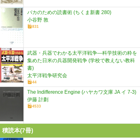
バカのための読書術 (ちくま新書 280)
小谷野 敦
831
武器・兵器でわかる太平洋戦争―科学技術の粋を
集めた日米の兵器開発戦争 (学校で教えない教科
書)
太平洋戦争研究会
44
The Indifference Engine (ハヤカワ文庫 JA イ 7-3)
伊藤 計劃
4533
積読本(
7
冊)