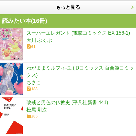
もっと見る
読みたい本(
16
冊)
スーパーエレガント (電撃コミックス EX 156-1)
大川 ぶくぶ
61
わがままミルフィ-ユ (IDコミックス 百合姫コミッ
クス)
ちさこ
188
破戒と男色の仏教史 (平凡社新書 441)
松尾 剛次
205