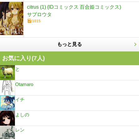
citrus (1) (IDコミックス 百合姫コミックス)
サブロウタ
1015
もっと見る
お気に入り(
7
人)
と
Otamaro
イチ
よしの
レン