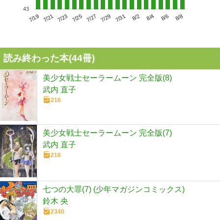
43
7/23
7/29
8/4
7/19
7/25
7/31
8/6
7/21
7/27
8/2
8/8
読み終わった本(
44
冊)
美少女戦士セーラームーン 完全版(8)
武内 直子
216
美少女戦士セーラームーン 完全版(7)
武内 直子
216
七つの大罪(7) (少年マガジンコミックス)
鈴木 央
2340