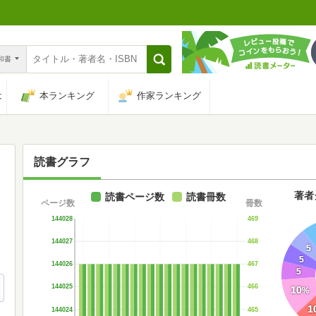
n和書
は
本ランキング
作家ランキング
読書グラフ
著者
読書ページ数
読書冊数
ページ数
冊数
144028
469
144027
468
5
5
144026
467
5
144025
466
10
%
1
144024
465