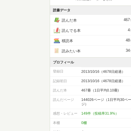
読書データ
467
読んだ本
4
読んでる本
48
積読本
34
読みたい本
プロフィール
登録日
2013/10/16（4678日経過）
記録初日
2013/10/16（4678日経過）
読んだ本
467冊（1日平均0.10冊)
読んだページ
144026ページ（1日平均30ペ
ジ）
感想・レビュー
149件（投稿率31.9%）
本棚
0棚