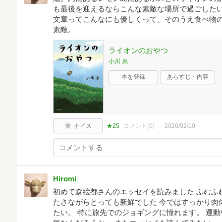
も最後を迎えるならこんな素敵な場所で過ごしたい
文章ってこんなにも優しくって、そのうえ食べ物
素敵。
ライオンのおやつ
小川 糸
本を登録
あらすじ・内容
ナイス
★25
コメント(
0
)
2026/02/10
Hiromi
初めて森絵都さんのエッセイを読みました ふむふ
たさながらとっても新鮮でした 今ではすっかり肉
たい。 特に旅先でのジョギングに憧れます。 運