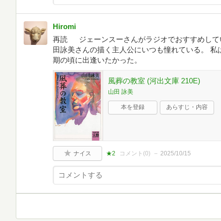
Hiromi
再読 ジェーンスーさんがラジオでおすすめして
田詠美さんの描く主人公にいつも憧れている。 私
期の頃に出逢いたかった。
風葬の教室 (河出文庫 210E)
山田 詠美
本を登録
あらすじ・内容
ナイス
★2
コメント(
0
)
2025/10/15