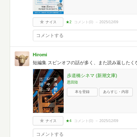
ナイス
★2
コメント(
0
)
2025/12/09
Hiromi
短編集 スピンオフの話が多く、また読み返したく
歩道橋シネマ (新潮文庫)
恩田陸
本を登録
あらすじ・内容
ナイス
★4
コメント(
0
)
2025/12/09