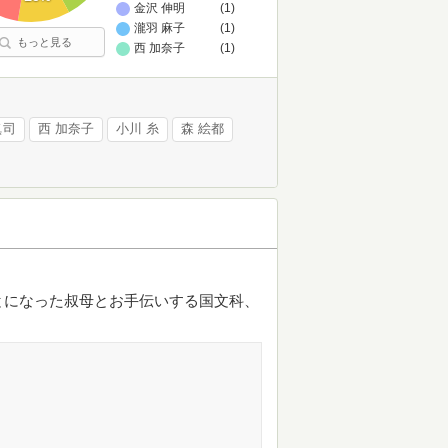
金沢 伸明
(1)
瀧羽 麻子
(1)
もっと見る
西 加奈子
(1)
眞司
西 加奈子
小川 糸
森 絵都
とになった叔母とお手伝いする国文科、