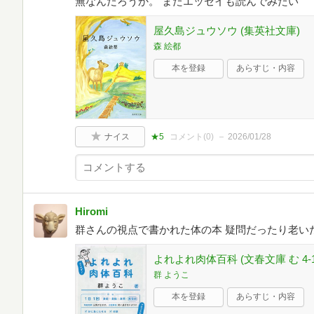
無なんだろうか。 またエッセイも読んでみたい
屋久島ジュウソウ (集英社文庫)
森 絵都
本を登録
あらすじ・内容
ナイス
★5
コメント(
0
)
2026/01/28
Hiromi
群さんの視点で書かれた体の本 疑問だったり老い
よれよれ肉体百科 (文春文庫 む 4-1
群 ようこ
本を登録
あらすじ・内容