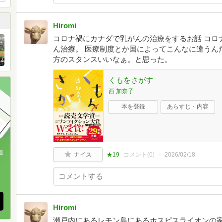
Hiromi
コロナ禍にカナダで乳がんの治療をするお話 コロ
ん治療。 医療制度とか国によってこんなに違うん
方のスタンスいいなぁ。と思った。
くもをさがす
西 加奈子
本を登録
あらすじ・内容
版
ナイス
★19
コメント(
0
)
2026/02/18
、
Hiromi
瀬戸内にあるレモン島にあるホスピスライオンの家