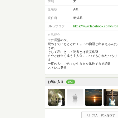
性別
女
血液型
A型
現住所
新潟県
URL/ブログ
https://www.facebook.com/hiro
自己紹介
主に長湯の友。
死ぬまでにあとどれくらいの物語と出会えるんだ
うか。
そして私にとって読書とは現実逃避
自分とは全く違う主人公にいつでもなれたつもり
す
一度の人生で色々な生き方を体験できる読書
ストレス発散
お気に入り
19人
知人・友人を探す