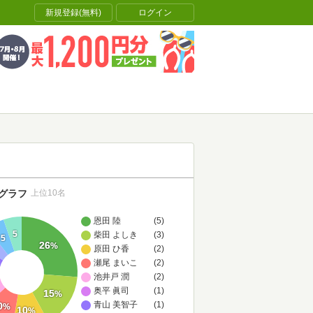
新規登録(無料)
ログイン
グラフ
上位10名
恩田 陸
(5)
5
柴田 よしき
(3)
5
26
%
原田 ひ香
(2)
瀬尾 まいこ
(2)
池井戸 潤
(2)
奥平 眞司
(1)
15
%
青山 美智子
(1)
0
%
10
%