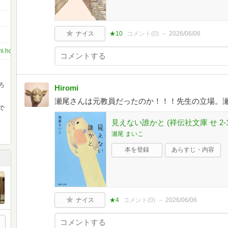
ナイス
★10
コメント(
0
)
2026/06/06
mi.honma.7
ろ
Hiromi
瀬尾さんは元教員だったのか！！！先生の立場。
で
見えない誰かと (祥伝社文庫 せ 2-1
瀬尾 まいこ
本を登録
あらすじ・内容
ナイス
★4
コメント(
0
)
2026/06/06