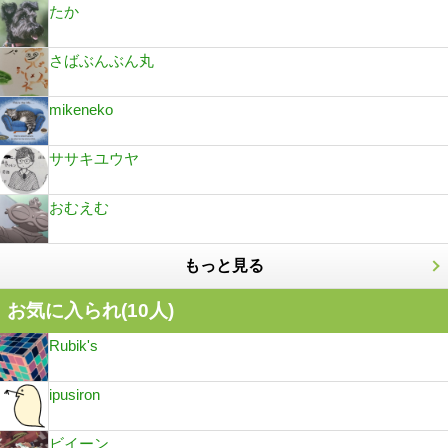
たか
さばぶんぶん丸
mikeneko
ササキユウヤ
おむえむ
もっと見る
お気に入られ(
10
人)
Rubik's
ipusiron
ビイーン