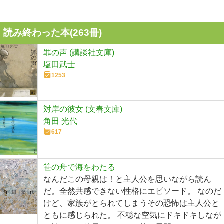
読み終わった本(
263
冊)
罪の声 (講談社文庫)
塩田武士
1253
対岸の彼女 (文春文庫)
角田 光代
617
笹の舟で海をわたる
なんだこの母親は！と主人公を思いながら読ん
だ。全然共感できない性格にエピソード。 なのだ
けど、家族がとられてしまうその恐怖は主人公と
ともに感じられた。 不穏な空気にドキドキしなが