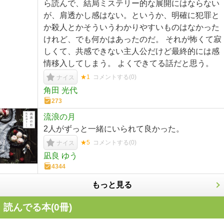
ら読んで、結局ミステリー的な展開にはならない
が、肩透かし感はない。というか、明確に犯罪と
か殺人とかそういうわかりやすいものはなかった
けれど、でも何かはあったのだ。 それが怖くて寂
しくて、共感できない主人公だけど最終的には感
情移入してしまう。 よくできてる話だと思う。
★1
コメントする(
0
)
ナイス
角田 光代
273
流浪の月
2人がずっと一緒にいられて良かった。
★5
コメントする(
0
)
ナイス
凪良 ゆう
4344
もっと見る
読んでる本(
0
冊)