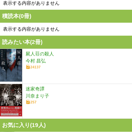
表示する内容がありません
積読本(
0
冊)
表示する内容がありません
読みたい本(
2
冊)
屍人荘の殺人
今村 昌弘
24137
迷家奇譚
川奈まり子
257
お気に入り(
19
人)