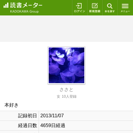
ログイン
新規登録
本を探
ささと
女
10人登録
本好き
記録初日
2013/11/07
経過日数
4659日経過