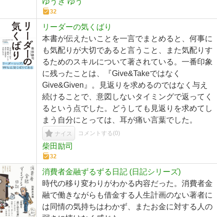
ゆうき ゆう
32
リーダーの気くばり
本書が伝えたいことを一言でまとめると、何事に
も気配りが大切であると言うこと、また気配りす
るためのスキルについて著されている。一番印象
に残ったことは、『Give&Takeではなく
Give&Given』。見返りを求めるのではなく与え
続けることで、意図しないタイミングで返ってく
るという点でした。どうしても見返りを求めてし
まう自分にとっては、耳が痛い言葉でした。
コメントする(
0
)
ナイス
柴田励司
32
消費者金融ずるずる日記 (日記シリーズ)
時代の移り変わりがわかる内容だった。消費者金
融で働きながらも借金する人生計画のない著者に
は同情の気持ちはわかず、またお金に対する人の