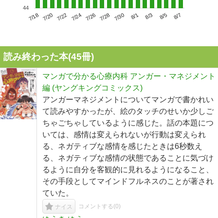
44
7/22
7/28
8/3
7/18
7/24
7/30
8/5
7/20
7/26
8/1
8/7
読み終わった本(
45
冊)
マンガで分かる心療内科 アンガー・マネジメント
編 (ヤングキングコミックス)
アンガーマネジメントについてマンガで書かれい
て読みやすかったが、絵のタッチのせいか少しご
ちゃごちゃしているように感じた。話の本題につ
いては、感情は変えられないが行動は変えられ
る、ネガティブな感情を感じたときは6秒数え
る、ネガティブな感情の状態であることに気づけ
るように自分を客観的に見れるようになること、
その手段としてマインドフルネスのことが著され
ていた。
コメントする(
0
)
ナイス