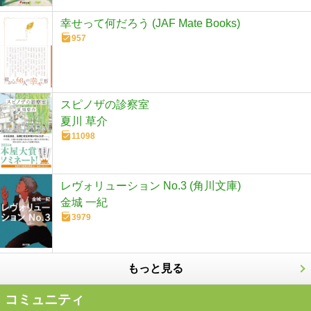
幸せって何だろう (JAF Mate Books)
957
スピノザの診察室
夏川 草介
11098
レヴォリューション No.3 (角川文庫)
金城 一紀
3979
もっと見る
コミュニティ