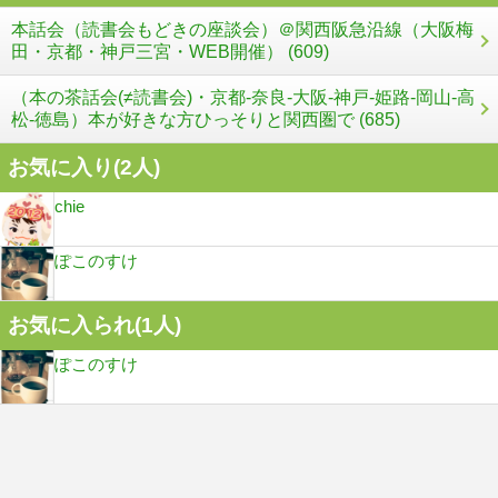
本話会（読書会もどきの座談会）＠関西阪急沿線（大阪梅
田・京都・神戸三宮・WEB開催） (609)
（本の茶話会(≠読書会)・京都-奈良-大阪-神戸-姫路-岡山-高
松-徳島）本が好きな方ひっそりと関西圏で (685)
お気に入り(
2
人)
chie
ぽこのすけ
お気に入られ(
1
人)
ぽこのすけ