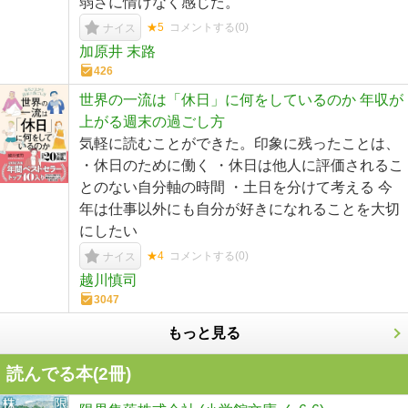
弱さに情けなく感じた。
★5
コメントする(
0
)
ナイス
加原井 末路
426
世界の一流は「休日」に何をしているのか 年収が
上がる週末の過ごし方
気軽に読むことができた。印象に残ったことは、
・休日のために働く ・休日は他人に評価されるこ
とのない自分軸の時間 ・土日を分けて考える 今
年は仕事以外にも自分が好きになれることを大切
にしたい
★4
コメントする(
0
)
ナイス
越川慎司
3047
もっと見る
読んでる本(
2
冊)