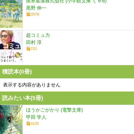
限界集落株式会社 (小学館文庫 く 6-6)
黒野 伸一
3578
超コミュ力
田村 淳
721
積読本(
0
冊)
表示する内容がありません
読みたい本(
5
冊)
ほうかごがかり (電撃文庫)
甲田 学人
1132