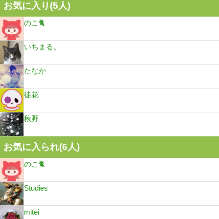
お気に入り(
5
人)
のこ🐈
いちまる。
たなか
徒花
秋野
お気に入られ(
6
人)
のこ🐈
Studies
mitei