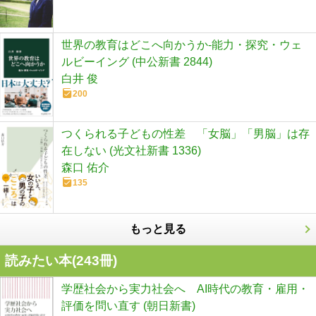
世界の教育はどこへ向かうか-能力・探究・ウェ
ルビーイング (中公新書 2844)
白井 俊
200
つくられる子どもの性差 「女脳」「男脳」は存
在しない (光文社新書 1336)
森口 佑介
135
もっと見る
読みたい本(
243
冊)
学歴社会から実力社会へ AI時代の教育・雇用・
評価を問い直す (朝日新書)