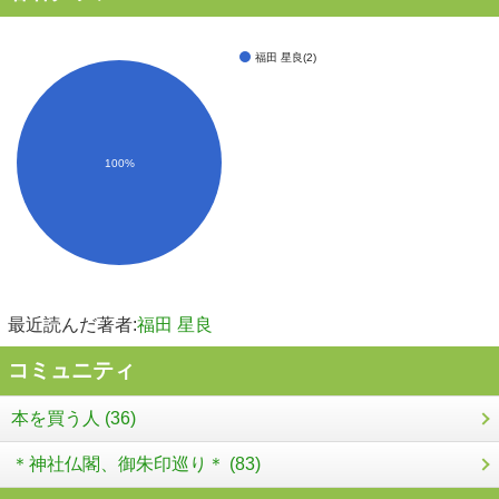
福田 星良(2)
100%
最近読んだ著者:
福田 星良
コミュニティ
本を買う人 (36)
＊神社仏閣、御朱印巡り＊ (83)