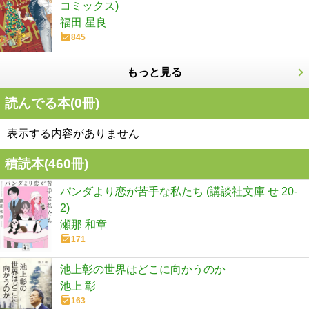
コミックス)
福田 星良
845
もっと見る
読んでる本(
0
冊)
表示する内容がありません
積読本(
460
冊)
パンダより恋が苦手な私たち (講談社文庫 せ 20-
2)
瀬那 和章
171
池上彰の世界はどこに向かうのか
池上 彰
163