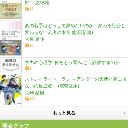
野口 悠紀雄
13
あの若手はどうして辞めないのか 変わる社会と
変わらない若者の本音 (朝日新書)
古屋 星斗
26
学力の心理学: 何をどう育み,どう評価するのか
2
ストレイライト・ラン ―アンダーの天使と死に損
ないの反逆者― (電撃文庫)
尖崎 枯樹
198
もっと見る
著者グラフ