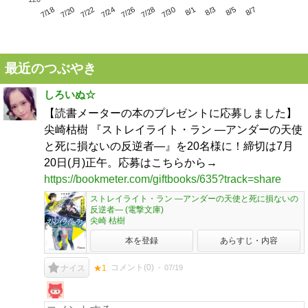
7/22
7/28
8/3
7/18
7/24
7/30
8/5
7/20
7/26
8/1
8/7
最近のつぶやき
しろいぬ☆
【読書メーターの本のプレゼントに応募しました】
尖崎枯樹 『ストレイライト・ラン ―アンダーの天使
と死に損ないの反逆者―』を20名様に！締切は7月
20日(月)正午。応募はこちらから→
https://bookmeter.com/giftbooks/635?track=share
ストレイライト・ラン ―アンダーの天使と死に損ないの
反逆者― (電撃文庫)
尖崎 枯樹
本を登録
あらすじ・内容
コメント(
0
)
07/19
ナイス
★1