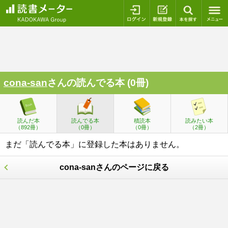
ログイン
新規登録
本を探
cona-san
さんの読んでる本 (0冊)
読んだ本
読んでる本
積読本
読みたい本
（892冊）
（0冊）
（0冊）
（2冊）
まだ「読んでる本」に登録した本はありません。
cona-sanさんのページに戻る