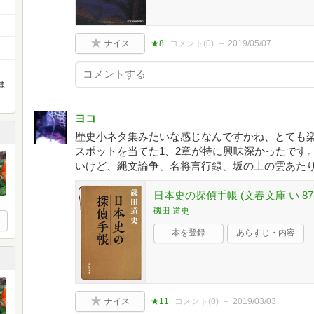
ナイス
★8
コメント(
0
)
2019/05/07
ま
ヨコ
歴史小ネタ集みたいな感じなんですかね、とても
スポットを当てた1、2章が特に興味深かったです。
いけど、縄文論争、名将言行録、坂の上の雲あた
日本史の探偵手帳 (文春文庫 い 87-
磯田 道史
本を登録
あらすじ・内容
ナイス
★11
コメント(
0
)
2019/03/03