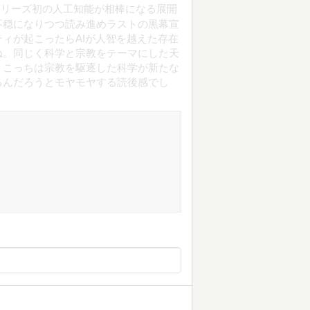
シリーズ初の人工知能が相棒になる展開
不穏になりつつ読み進めラストの黒幕宣
ィが起こったらAIが人智を越えた存在
ね。同じく科学と宗教をテーマにした天
、こっちは宗教を駆逐した科学が新たな
るんだろうとモヤモヤする読後感でし