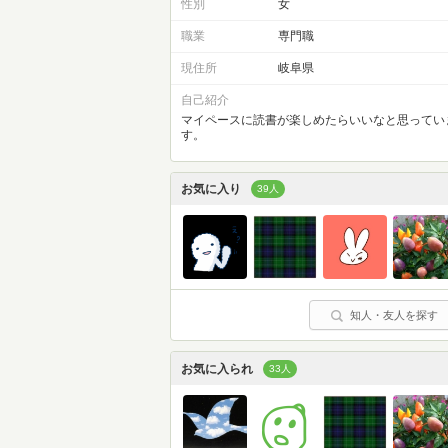
性別
女
職業
専門職
現住所
岐阜県
自己紹介
マイペースに読書が楽しめたらいいなと思ってい
す。
お気に入り
39人
知人・友人を探す
お気に入られ
33人