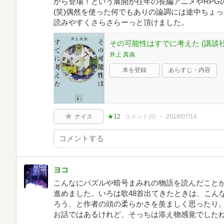
から登場！という展開が往年の長編アニメやRPG
(笑)偶然を使った何でもありの論調には途中ちょ
読みやすくさらさらーっと頂けました。
その可能性はすでに考えた (講談社文庫
井上 真偽
本を登録
あらすじ・内容
ナイス
★12
コメント(
0
)
2018/07/14
ヨコ
こんなにパズルや暗号まみれの物語を読んだこと
進めました。いろは歌48首出てきたときは、こん
ろう、と作者の頭の柔らかさを羨ましく思ったり
お話ではあるけれど、そっちは添え物感覚でした