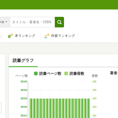
n和書
は
本ランキング
作家ランキング
読書グラフ
著者
読書ページ数
読書冊数
ページ数
冊数
38165
106
38164
105
38163
104
38162
103
38161
102