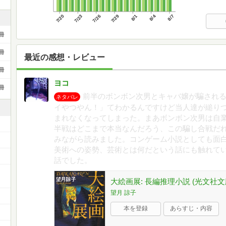
7/20
7/23
7/26
7/29
8/1
8/4
8/7
冊
冊
最近の感想・レビュー
冊
ヨコ
冊
前半のボンボン次男とキャバ嬢が騙され
ネタバレ
イやつやん！」てわかるんですけど当人達が縋り
まれなくなってしまった。まあボンボン次男は自
半戦はどこまで本当なんだろう、この騙し合戦だ
みながら読みました。コンゲーム小説としても面
美術への姿勢、芸術とは何だという話にも触れて
話でした。
大絵画展: 長編推理小説 (光文社文庫 
望月 諒子
本を登録
あらすじ・内容