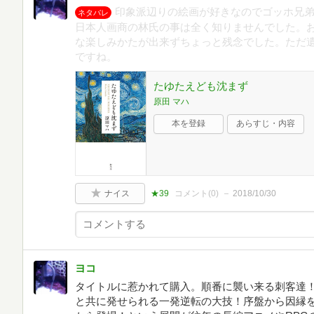
印象派辺りの絵画が好きなのでゴッホ兄
ネタバレ
日本人画商の林氏の事は全く知りませんでした。お陰
な楽しみかたが出来ずちょっと残念でした。ただ
ですね。
たゆたえども沈まず
原田 マハ
本を登録
あらすじ・内容
ナイス
★39
コメント(
0
)
2018/10/30
ヨコ
タイトルに惹かれて購入。順番に襲い来る刺客達
と共に発せられる一発逆転の大技！序盤から因縁