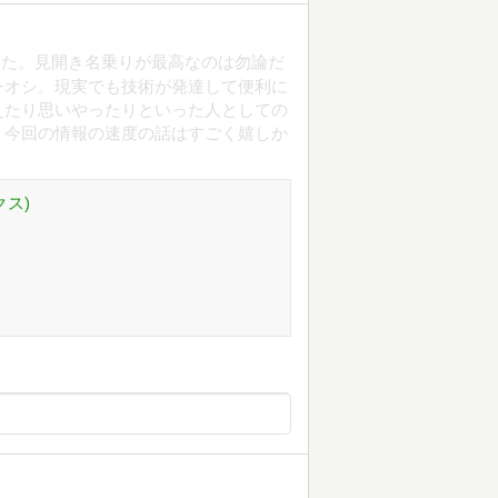
した。見開き名乗りが最高なのは勿論だ
チオシ。現実でも技術が発達して便利に
えたり思いやったりといった人としての
、今回の情報の速度の話はすごく嬉しか
ックス)