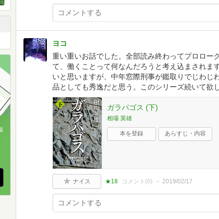
ヨコ
重い重いお話でした。全部読み終わってプロロー
て、働くことって何なんだろうと考え込まされま
いと思いますが、中年窓際刑事が鑑取りでじわじ
品としても秀逸だと思う。このシリーズ続いて欲
ガラパゴス (下)
相場 英雄
版
本を登録
あらすじ・内容
、
ナイス
★18
コメント(
0
)
2019/02/17