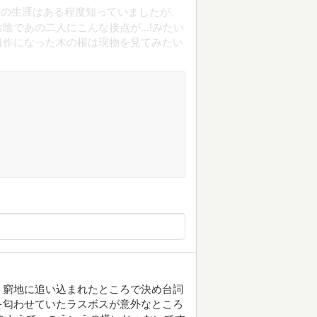
弟の生涯はある程度知っていましたが、
であの二人にこんな接点が...!みたい
遺作になった木の根は現物を見てみたい
！窮地に追い込まれたところで決め台詞
を匂わせていたラスボスが意外なところ