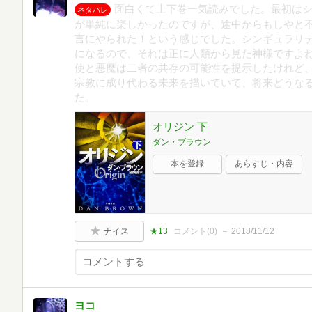
面白くて上下巻一気読みでした。最初は
ネタバレ
が単純に楽しかったのですが、途中からもしやと
言にやられた！という感じでした。シンギュラリテ
になるので、それは正に人類から見た神様ですよ
使と悪魔は二者の共存の可能性を提示したけれど
宗教に成り代わる未来を描いていて、将来どうな
た。
オリジン 下
ダン・ブラウン
本を登録
あらすじ・内容
ナイス
★13
コメント(
0
)
2018/11/12
ヨコ