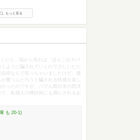
もっと見る
るくだり、端から見れば「ほらこれヤバ
つくように騙されていくので少しいたた
業自得なんで笑っちゃいましたけど。後
れが勝つんだろうと騙される快感を楽し
白かったのですが、バブル期日本の西洋
いて、私個人の嗜好的にも満たされるお
も 20-1)