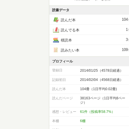
読書データ
104
読んだ本
1
読んでる本
3
積読本
109
読みたい本
プロフィール
登録日
2014/01/25（4578日経過）
記録初日
2014/02/04（4568日経過）
読んだ本
104冊（1日平均0.02冊)
読んだページ
38163ページ（1日平均8ペー
ジ）
感想・レビュー
61件（投稿率58.7%）
本棚
6棚