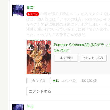
ヨコ
内容が濃くて読むのに力が入りまくりで
ネタバレ
けど、個人的には「アリスの味方」のコマががイ
なることで逆に機械の速度に追われてしまい、考
活動が殺がれていっているように感じていたので
った。やっぱりこの作者さん好きだ。
Pumpkin Scissors(22) (KCデラ
岩永 亮太郎
本を登録
あらすじ・内容
ナイス
★11
コメント(
0
)
2019/01/05
ヨコ