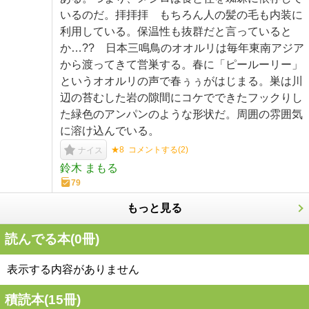
いるのだ。拝拝拝 もちろん人の髪の毛も内装に
利用している。保温性も抜群だと言っていると
か…?? 日本三鳴鳥のオオルリは毎年東南アジア
から渡ってきて営巣する。春に「ピールーリー」
というオオルリの声で春ぅぅがはじまる。巣は川
辺の苔むした岩の隙間にコケでできたフックりし
た緑色のアンパンのような形状だ。周囲の雰囲気
に溶け込んでいる。
★8
コメントする(
2
)
ナイス
鈴木 まもる
79
もっと見る
読んでる本(
0
冊)
表示する内容がありません
積読本(
15
冊)