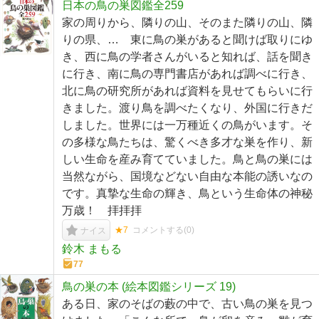
日本の鳥の巣図鑑全259
家の周りから、隣りの山、そのまた隣りの山、隣
りの県、… 東に鳥の巣があると聞けば取りにゆ
き、西に鳥の学者さんがいると知れば、話を聞き
に行き、南に鳥の専門書店があれば調べに行き、
北に鳥の研究所があれば資料を見せてもらいに行
きました。渡り鳥を調べたくなり、外国に行きだ
しました。世界には一万種近くの鳥がいます。そ
の多様な鳥たちは、驚くべき多才な巣を作り、新
しい生命を産み育てていました。鳥と鳥の巣には
当然ながら、国境などない自由な本能の誘いなの
です。真摯な生命の輝き、鳥という生命体の神秘
万歳！ 拝拝拝
★7
コメントする(
0
)
ナイス
鈴木 まもる
77
鳥の巣の本 (絵本図鑑シリーズ 19)
ある日、家のそばの藪の中で、古い鳥の巣を見つ