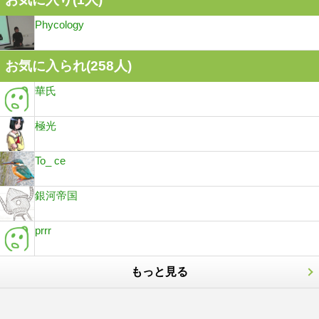
Phycology
お気に入られ(
258
人)
華氏
極光
To_ ce
銀河帝国
prrr
もっと見る