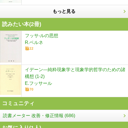
もっと見る
読みたい本(
2
冊)
フッサ-ルの思想
R.ベルネ
22
イデーン―純粋現象学と現象学的哲学のための諸
構想 (1-2)
E.フッサール
70
コミュニティ
読書メーター 改善・修正情報 (686)
お気に入り(
1
人)