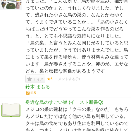
けました。「こんな所で、鳥が卵を産み、雛が育
っていたのか」と、うれしくなりました。そし
て、残された小さな鳥の巣の、なんとかわゆく
て、うまくできていることか…。「あの小さなく
ちばしだけでどうやってこんな巣を作るのだろ
う」と、とても不思議な気持ちになりました。
「鳥の巣」と言うとみんな同じ形をしていると思
っていましたが、そうではありませんでした。鳥
によって巣を作る場所も、使う材料もみな違って
います。鳥が春さえずることや、卵の形、エサな
ども、巣と密接な関係があるようです
★6
コメントする(
0
)
ナイス
鈴木 まもる
115
身近な鳥のすごい巣 (イースト新書Q)
メジロの巣の建材は「クモの巣」なのだ！もちろ
んメジロだけではなく他の小鳥も利用している。
クモは鳥の食材でもあり住にも利用しているので
ある。つまり、メジロは食と住を蜘蛛に依存して