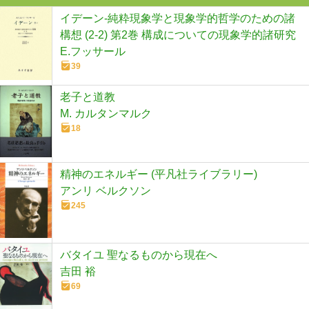
イデーン-純粋現象学と現象学的哲学のための諸
構想 (2-2) 第2巻 構成についての現象学的諸研究
E.フッサール
39
老子と道教
M. カルタンマルク
18
精神のエネルギー (平凡社ライブラリー)
アンリ ベルクソン
245
バタイユ 聖なるものから現在へ
吉田 裕
69