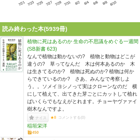
7/25
7/31
8/6
7/21
7/27
8/2
8/8
7/23
7/29
8/4
8/10
読み終わった本(
5939
冊)
植物に死はあるのか 生命の不思議をめぐる一週間
(SB新書 623)
なんで植物は動かないの? 植物と動物はどこが
違うの? 草ってなんだ 木は何本あるのか 木
は生きてるのか? 植物は死ぬのか? 植物は何か
らできているのか? さあ、みんなで考察しよ
う。。ソメイヨシノって実はクローンなのだ 横
にして植えて、出てきた芽ごとにカットして植れ
ばいくらでもなえがとれます。チョーヤヴァァイ
樹木なんですよ。
★8
コメントする(
0
)
ナイス
稲垣栄洋
450