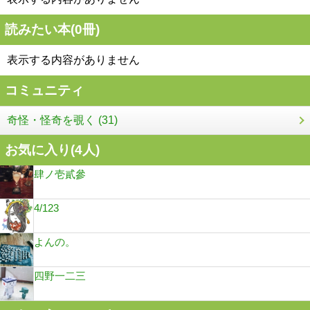
読みたい本(
0
冊)
表示する内容がありません
コミュニティ
奇怪・怪奇を覗く (31)
お気に入り(
4
人)
肆ノ壱貳參
4/123
よんの。
四野一二三