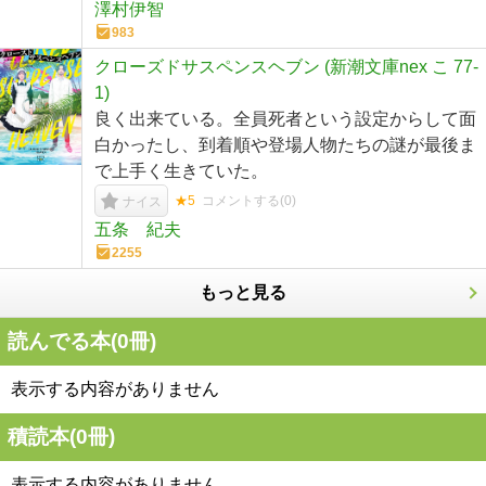
澤村伊智
983
クローズドサスペンスヘブン (新潮文庫nex こ 77-
1)
良く出来ている。全員死者という設定からして面
白かったし、到着順や登場人物たちの謎が最後ま
で上手く生きていた。
★5
コメントする(
0
)
ナイス
五条 紀夫
2255
もっと見る
読んでる本(
0
冊)
表示する内容がありません
積読本(
0
冊)
表示する内容がありません