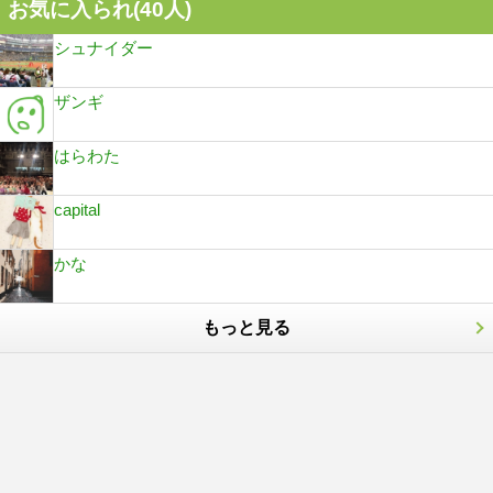
お気に入られ(
40
人)
シュナイダー
ザンギ
はらわた
capital
かな
もっと見る