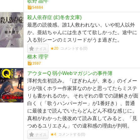
歌野 晶午
54684
殺人依存症 (幻冬舎文庫)
最悪の読後感。誰1人救われない、いや犯人以外
か。亜結ちゃんには生きてて欲しかった。途中に
入る別シーンのミスリードがうま過ぎた。
★20
コメントする(
0
)
ナイス
櫛木 理宇
3597
アウターQ 弱小Webマガジンの事件簿
澤村先生初読み。「ぼぎわんが、来る」のイメー
ジが強くホラー作家算なのかと思ってたらミステ
リも書かれるのか。 それぞれの章での謎解きが面
白く（「歌うハンバーガー」が1番好き）、普通
に最後まで読んでいたらどんどん不穏な感じに。
真相がわかった後改めて読み直してみると、「見
つめるユリエさん」での違和感の理由が判明。
★4
コメントする(
0
)
ナイス