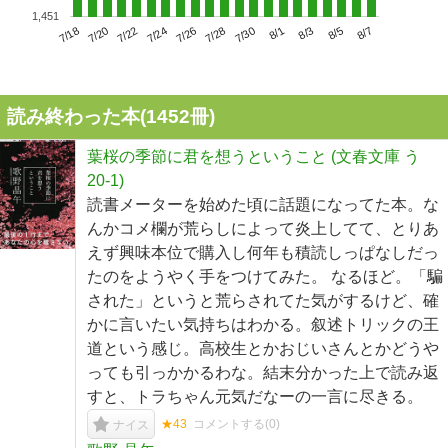
1,451
7/22
7/28
8/3
7/18
7/24
7/30
8/5
7/20
7/26
8/1
8/7
読み終わった本(
1452
冊)
葉桜の季節に君を想うということ (文春文庫 う
20-1)
読書メーターを始めた頃に話題になってた本。な
んかコメ欄が荒らしによって炎上してて、とりあ
えず興味本位で購入し何年も積読しっぱなしだっ
たのをようやく手をつけてみた。 なるほど。「騙
された」というと荒らされてた気がするけど、確
かに言いたい気持ちはわかる。叙述トリックの王
道という感じ。高校生とかおじいさんとかどうや
っても引っかかるわな。結末分かった上で読み返
すと、トラちゃん元気だなーの一言に尽きる。
★43
コメントする(
0
)
ナイス