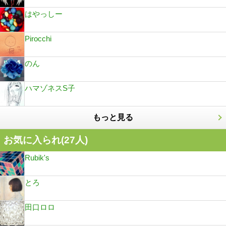
はやっしー
Pirocchi
のん
ハマゾネスS子
もっと見る
お気に入られ(
27
人)
Rubik's
とろ
田口ロロ