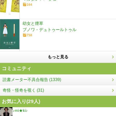
164
幼女と煙草
ブノワ・デュトゥールトゥル
758
もっと見る
コミュニティ
読書メーター不具合報告 (1339)
奇怪・怪奇を覗く (31)
お気に入り(
29
人)
♪mi★ki♪