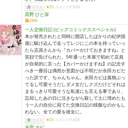
★21
コメントする(
0
)
ナイス
高野 ひと深
1984
一人交換日記 (ビッグコミックススペシャル)
本が発売されたと同時に開店したばかりの紀伊国
屋に駆け込んで走ってレジにこの本を持っていっ
たら店員さんから『カバーかけておきますね』と
笑顔で告げられた。5年通った本屋で初めて店員
が自発的に言った【カバーかけますね】の記念す
べき一冊目は偶然か意図かは不明だが永田カビだ
った訳です、ちゃんちゃん。永田カビは孤独ぶっ
てるし可愛そうだしダメ女だしクズだけどそれは
まるっきり可愛そうな私達にも言える事であり、
忘却したあの日に泣きながら殺して土に埋めたも
う一人の自分に宛てた交換日記の残骸なのかもし
れない。全ての愛を彼女に。
★23
コメントする(
0
)
ナイス
永田 カビ