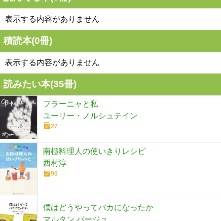
表示する内容がありません
積読本(
0
冊)
表示する内容がありません
読みたい本(
35
冊)
フラーニャと私
ユーリー・ノルシュテイン
27
南極料理人の使いきりレシピ
西村淳
90
僕はどうやってバカになったか
マルタン パージュ