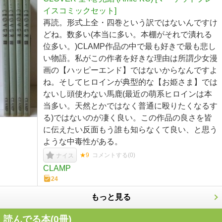
イスコミックセット]
再読。形式上全・四巻という訳ではないんですけ
どね。数多い(本当に多い。本棚がそれで潰れる
位多い。)CLAMP作品の中で最も好きで最も悲し
い物語。私がこの作者を好きな理由は所謂少女漫
画の【ハッピーエンド】ではないからなんですよ
ね。そしてヒロインが典型的な【お姫さま】では
ないし頭使わない馬鹿(最近の萌系ヒロインは本
当多い。天然とかではなく普通に殴りたくなるす
る)ではないのが凄く良い。この作品の良さを皆
に伝えたい反面もう誰も知らなくて良い、と思う
ような中毒性がある。
★9
コメントする(
0
)
ナイス
CLAMP
24
もっと見る
読んでる本(
0
冊)