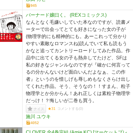
945
バーナード嬢曰く。 (REXコミックス)
なんとなく毛嫌いしていた本なのですが、読書メ
ーターで出会ってとても好きになった女の子が
(物理学的にも精神的にも。あーこれって分かり
やすい素敵なロマンスね)読んでいて私も読もう
かなと追ってカントリーロードしてみた作品。作
品中に出てくる女の子も熱弁してたけど、SFは
私の好きなジャンルなのですが『確かに何言って
るの分かんないけど面白いんだよなぁ、この作
者』というのを惜しげも辱しめもなくさらけ出し
てくれた作品。そう、そうなの！！すまん、粒子
物理学とか分からん！あれ正しくは素粒子物理学
だっけ！？悔しいが二巻も買う。
★31
コメントする(
0
)
ナイス
施川 ユウキ
4052
CLOVER 全4巻完結 (Amie KC) [マーケットプレ