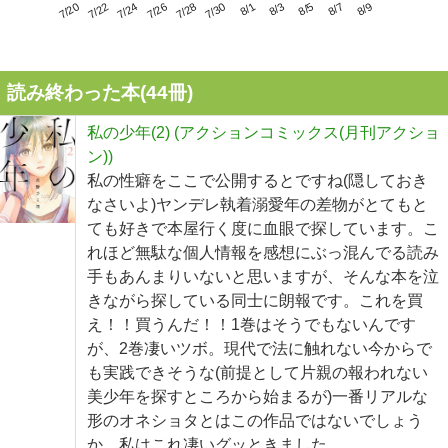
7/24
7/30
8/5
7/20
7/26
8/1
8/7
7/22
7/28
8/3
8/9
読み終わった本(
44
冊)
私の少年(2) (アクションコミックス(月刊アクショ
ン))
私の性癖をここで公開するとですね(隠しておき
なさいよ)ヤンデレ執着溺愛年の差物がとてもと
ても好きで本屋行く度に血眼で探しています。こ
れほど無駄な個人情報を感想にぶっ混んでる読み
手もあんまりいないと思いますが、そんな本を泣
きながら探している同士に朗報です。これを買
え！！買うんだ！！1巻はそうでもないんです
が、2巻凄いツボ。現代で法に触れない今からで
も実践できそうな(前提として片親の報われない
美少年を探すところから始まるが)一番リアルな
形のオネショタとはこの作品ではないでしょう
か。私はこれ凄いグッときました。