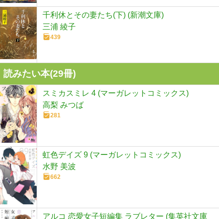
千利休とその妻たち(下) (新潮文庫)
三浦 綾子
439
読みたい本(
29
冊)
スミカスミレ 4 (マーガレットコミックス)
高梨 みつば
281
虹色デイズ 9 (マーガレットコミックス)
水野 美波
662
アルコ 恋愛女子短編集 ラブレター (集英社文庫