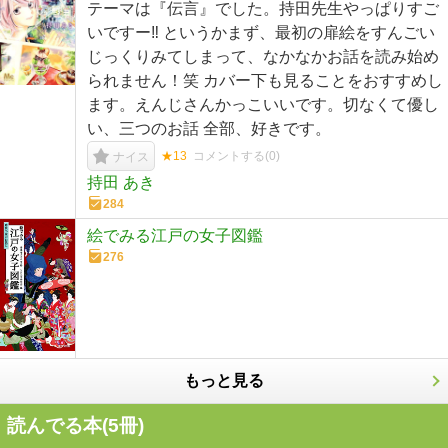
テーマは『伝言』でした。持田先生やっぱりすご
いですー‼︎ というかまず、最初の扉絵をすんごい
じっくりみてしまって、なかなかお話を読み始め
られません！笑 カバー下も見ることをおすすめし
ます。えんじさんかっこいいです。切なくて優し
い、三つのお話 全部、好きです。
★13
コメントする(
0
)
ナイス
持田 あき
284
絵でみる江戸の女子図鑑
276
もっと見る
読んでる本(
5
冊)