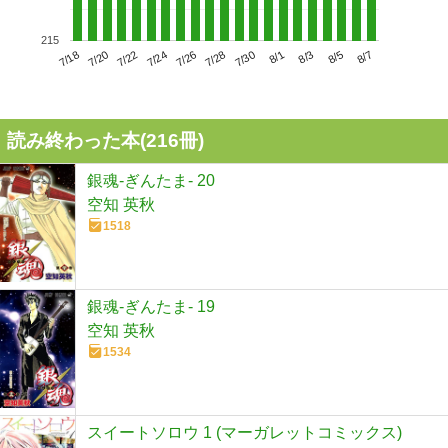
215
7/22
7/28
8/3
7/18
7/24
7/30
8/5
7/20
7/26
8/1
8/7
読み終わった本(
216
冊)
銀魂-ぎんたま- 20
空知 英秋
1518
銀魂-ぎんたま- 19
空知 英秋
1534
スイートソロウ 1 (マーガレットコミックス)