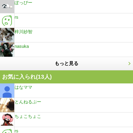
ぽっぴー
rs
梓川紗智
nasuka
もっと見る
お気に入られ(
13
人)
はなママ
とんねるぷー
ちょこちょこ
rs