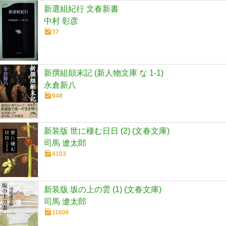
新選組紀行 文春新書
中村 彰彦
37
新撰組顛末記 (新人物文庫 な 1-1)
永倉新八
948
新装版 世に棲む日日 (2) (文春文庫)
司馬 遼太郎
4103
新装版 坂の上の雲 (1) (文春文庫)
司馬 遼太郎
11606