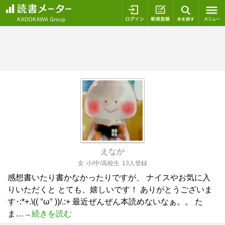
ログイン
新規登録
本を探
えなが
女
小/中/高校生
13人登録
感想書いたり書かなかったりですが、 ナイスやお気に入
りいただくと とても、嬉しいです！ ありがとうございま
す･:*+.\(( °ω° ))/.:+ 最近ぜんぜん本読めないなぁ。。 た
ま…
→続きを読む