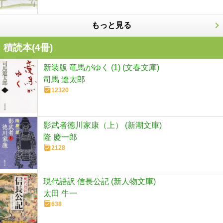
もっと見る
積読本(
4
冊)
新装版 竜馬がゆく (1) (文春文庫)
司馬 遼太郎
12320
影武者徳川家康（上） (新潮文庫)
隆 慶一郎
2128
現代語訳 信長公記 (新人物文庫)
太田 牛一
638