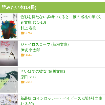
読みたい本(
14
冊)
色彩を持たない多崎つくると、彼の巡礼の年 (文
春文庫 む 5-13)
村上 春樹
10757
ジャイロスコープ (新潮文庫)
伊坂 幸太郎
14662
さいはての彼女 (角川文庫)
原田 マハ
12516
新装版 コインロッカー・ベイビーズ (講談社文庫
む 3-30)