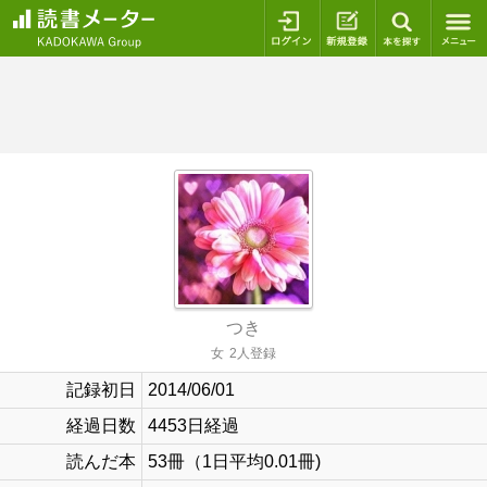
ログイン
新規登録
本を探
つき
女
2人登録
記録初日
2014/06/01
経過日数
4453日経過
読んだ本
53冊（1日平均0.01冊)