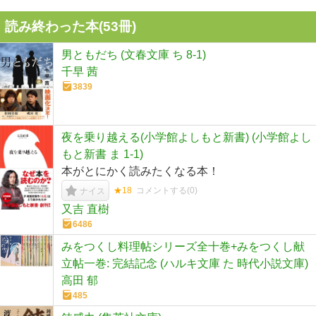
読み終わった本(
53
冊)
男ともだち (文春文庫 ち 8-1)
千早 茜
3839
夜を乗り越える(小学館よしもと新書) (小学館よし
もと新書 ま 1-1)
本がとにかく読みたくなる本！
★18
コメントする(
0
)
ナイス
又吉 直樹
6486
みをつくし料理帖シリーズ全十巻+みをつくし献
立帖一巻: 完結記念 (ハルキ文庫 た 時代小説文庫)
高田 郁
485