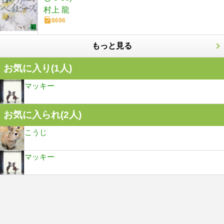
村上 龍
8696
もっと見る
お気に入り(
1
人)
マッキー
お気に入られ(
2
人)
こうじ
マッキー