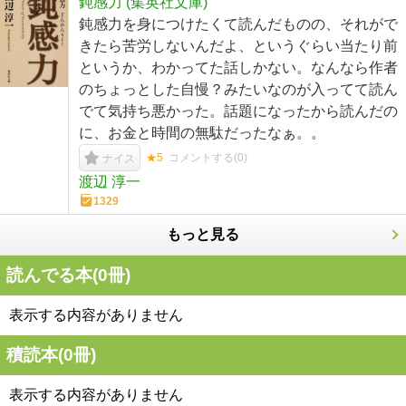
鈍感力 (集英社文庫)
鈍感力を身につけたくて読んだものの、それがで
きたら苦労しないんだよ、というぐらい当たり前
というか、わかってた話しかない。なんなら作者
のちょっとした自慢？みたいなのが入ってて読ん
でて気持ち悪かった。話題になったから読んだの
に、お金と時間の無駄だったなぁ。。
★5
コメントする(
0
)
ナイス
渡辺 淳一
1329
もっと見る
読んでる本(
0
冊)
表示する内容がありません
積読本(
0
冊)
表示する内容がありません