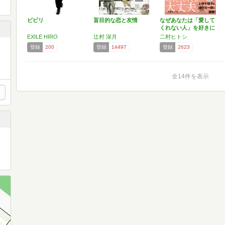
ビビリ
盲目的な恋と友情
なぜあなたは「愛して
くれない人」を好きに
なる…
EXILE HIRO
辻村 深月
二村ヒトシ
登録
200
登録
14497
登録
2623
全14件を表示