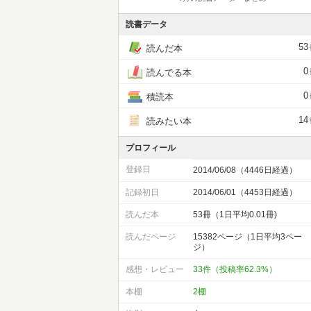
読書データ
53
読んだ本
0
読んでる本
0
積読本
14
読みたい本
プロフィール
登録日
2014/06/08（4446日経過）
記録初日
2014/06/01（4453日経過）
読んだ本
53冊（1日平均0.01冊)
読んだページ
15382ページ（1日平均3ペー
ジ）
感想・レビュー
33件（投稿率62.3%）
本棚
2棚