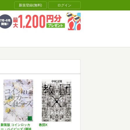
新規登録(無料)
ログイン
新装版 コインロッカ
教団X
ー・ベイビーズ (講談