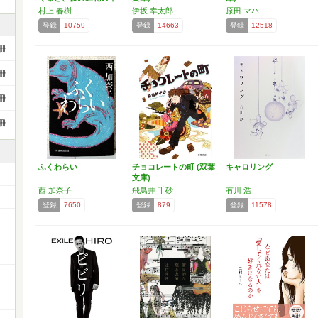
(…
村上 春樹
伊坂 幸太郎
原田 マハ
登録
10759
登録
14663
登録
12518
冊
冊
冊
冊
ふくわらい
チョコレートの町 (双葉
キャロリング
文庫)
西 加奈子
飛鳥井 千砂
有川 浩
登録
7650
登録
879
登録
11578