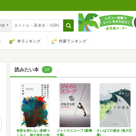
n和書
は
本ランキング
作家ランキング
読みたい本
14
色彩を持たない多崎つ
ジャイロスコープ (新潮
さいはての彼女 (角川文
くると、彼の巡礼の年
文庫)
庫)