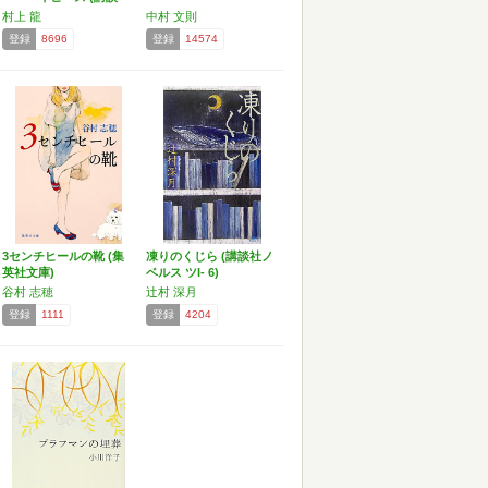
社…
村上 龍
中村 文則
登録
8696
登録
14574
3センチヒールの靴 (集
凍りのくじら (講談社ノ
英社文庫)
ベルス ツI- 6)
谷村 志穂
辻村 深月
登録
1111
登録
4204