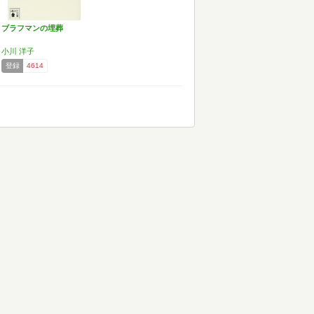
ブラフマンの埋葬
小川 洋子
登録
4614