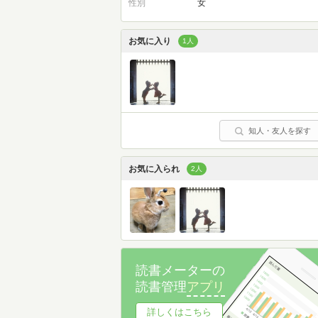
性別
女
お気に入り
1人
知人・友人を探す
お気に入られ
2人
読書メーターの
読書管理
アプリ
詳しくはこちら