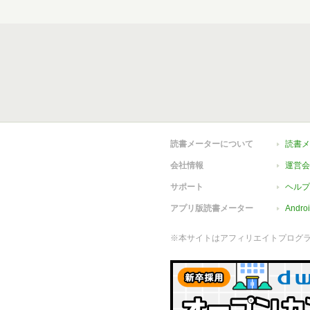
読書メーターについて
読書メ
会社情報
運営会
サポート
ヘルプ
アプリ版読書メーター
Andr
※本サイトはアフィリエイトプログ