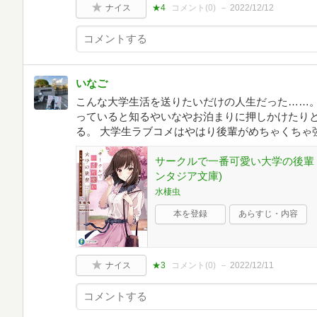
ナイス
★4
コメント(
0
)
2022/12/12
いなご
こんな大学生活を送りたいだけの人生だった……。
っていると知るやいなやお泊まりに押しかけたり
る。 大学生ラブコメはやはり後輩がめちゃくちゃ
サークルで一番可愛い大学の後輩 
ンタジア文庫)
水棲虫
本を登録
あらすじ・内容
ナイス
★3
コメント(
0
)
2022/12/11