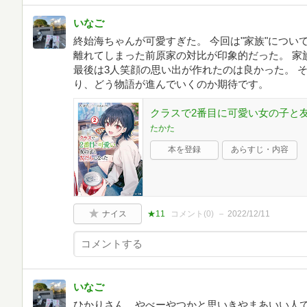
いなご
終始海ちゃんが可愛すぎた。 今回は"家族"につ
離れてしまった前原家の対比が印象的だった。 家
最後は3人笑顔の思い出が作れたのは良かった。 
り、どう物語が進んでいくのか期待です。
クラスで2番目に可愛い女の子と友
たかた
本を登録
あらすじ・内容
ナイス
★11
コメント(
0
)
2022/12/11
いなご
ひかりさん、やべーやつかと思いきやまあいい人で