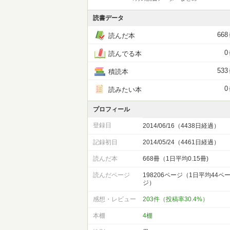
読書データ
668
読んだ本
0
読んでる本
533
積読本
0
読みたい本
プロフィール
登録日
2014/06/16（4438日経過）
記録初日
2014/05/24（4461日経過）
読んだ本
668冊（1日平均0.15冊)
読んだページ
198206ページ（1日平均44ペ
ジ）
感想・レビュー
203件（投稿率30.4%）
本棚
4棚