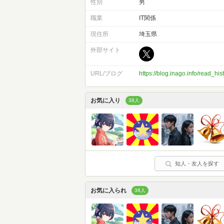
性別
男
職業
IT関係
現住所
埼玉県
外部サイト
URL/ブログ
https://blog.inago.info/read_his
お気に入り
38人
知人・友人を探す
お気に入られ
38人