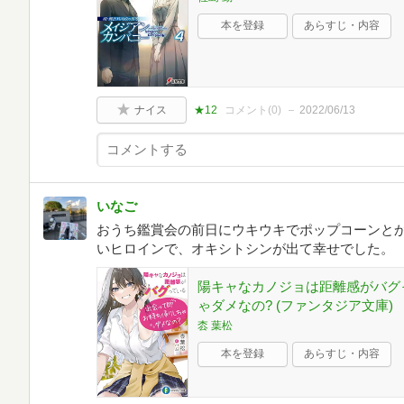
本を登録
あらすじ・内容
ナイス
★12
コメント(
0
)
2022/06/13
いなご
おうち鑑賞会の前日にウキウキでポップコーンと
いヒロインで、オキシトシンが出て幸せでした。
陽キャなカノジョは距離感がバグ
ゃダメなの? (ファンタジア文庫)
枩 葉松
本を登録
あらすじ・内容