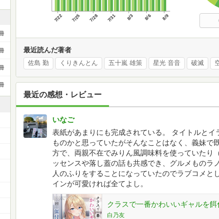
7/22
7/25
7/28
7/31
8/3
8/6
8/9
冊
最近読んだ著者
冊
佐島 勤
くりきんとん
五十嵐 雄策
星光 音音
破滅
冊
冊
最近の感想・レビュー
いなご
表紙があまりにも完成されている。 タイトルとイ
ものかと思っていたがそんなことはなく、義妹で既
方で、両親不在でみりん風調味料を使っていたり
ッセンスや落し蓋の話も共感でき、グルメものラノ
ー
人のふりをすることになっていたのでラブコメと
インが可愛ければ全てよし。
クラスで一番かわいいギャルを餌付けして
白乃友