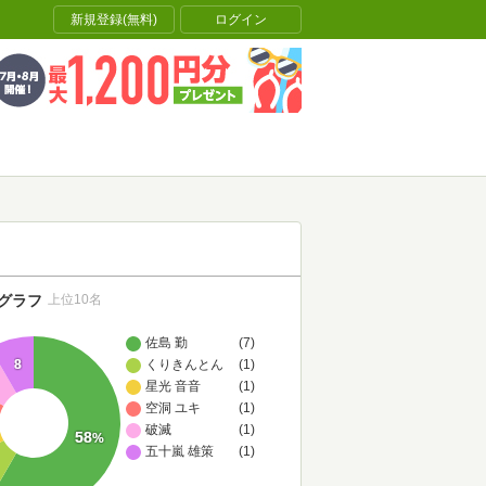
新規登録(無料)
ログイン
グラフ
上位10名
佐島 勤
(7)
8
くりきんとん
(1)
星光 音音
(1)
空洞 ユキ
(1)
破滅
(1)
58
%
五十嵐 雄策
(1)