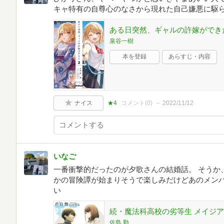
キャ特有の自尊心のなさから現れた自己嫌悪に駆
ある日突然、ギャルの許嫁ができた 
泉谷一樹
本を登録
あらすじ・内容
ナイス
★4
コメント(
0
)
2022/11/12
いなご
一番衝撃的だったのが夕歌さんの結婚話。 そうか
かの冒険譚が始まりそうで楽しみだけどあのメン
い
続・魔法科高校の劣等生 メイジアン
佐島 勤