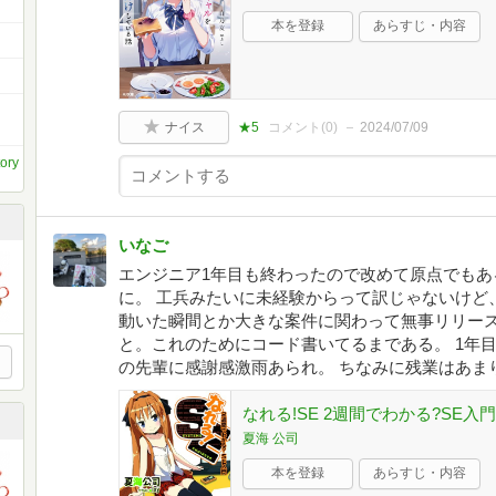
本を登録
あらすじ・内容
ナイス
★5
コメント(
0
)
2024/07/09
tory
いなご
エンジニア1年目も終わったので改めて原点でもあ
に。 工兵みたいに未経験からって訳じゃないけど
動いた瞬間とか大きな案件に関わって無事リリー
と。これのためにコード書いてるまである。 1年目
の先輩に感謝感激雨あられ。 ちなみに残業はあま
なれる!SE 2週間でわかる?SE入門
夏海 公司
本を登録
あらすじ・内容