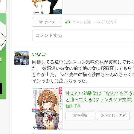
ナイス
★3
コメント(
0
)
2023/06/28
いなご
版
同棲してる途中にシスコン気味の妹が突撃してわ
た。 嫉妬深い彼女の前で他の女に寝癖直してもら
、
と声が出た。 シソ先生の描く沙由ちゃんめちゃく
インっぷりに泣いちゃった。
甘えたい幼馴染は「なんでも言う
と迫ってくる (ファンタジア文庫)
朝陽 千早
本を登録
あらすじ・内容