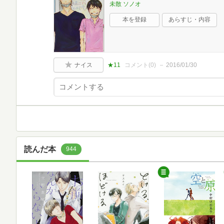
未散 ソノオ
本を登録
あらすじ・内容
ナイス
★11
コメント(
0
)
2016/01/30
読んだ本
944