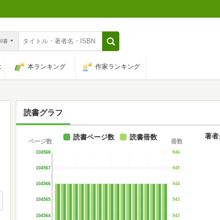
n和書
は
本ランキング
作家ランキング
読書グラフ
著者
読書ページ数
読書冊数
ページ数
冊数
104568
946
104567
945
104566
944
104565
943
104564
942