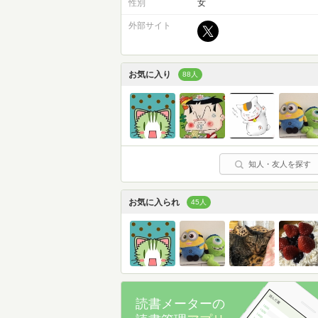
性別
女
外部サイト
お気に入り
88人
知人・友人を探す
お気に入られ
45人
読書メーターの