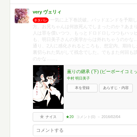
very ヴェリィ
一気に上下巻読破。バッドエンドを予期
ネタバレ
方。お兄ちゃんは何故死んでしまったのか？あまり
人は罪を償いつつ、もっとドロドロしつつもハッ
も、明日美子さんの美学からは外れちゃうのかな
通り、2人に感化されるところも、想定内。期待し
裏切られた気がして残念でした。でもまた何回も
のかな……。
薫りの継承 (下) (ビーボーイコミ
中村 明日美子
本を登録
あらすじ・内容
ナイス
★20
コメント(
0
)
2016/02/04