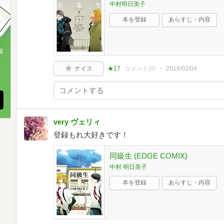
中村明日美子
本を登録
あらすじ・内容
版
ナイス
★17
コメント(
0
)
2016/02/04
、
very ヴェリィ
登録もれ大好きです！
同級生 (EDGE COMIX)
中村 明日美子
本を登録
あらすじ・内容