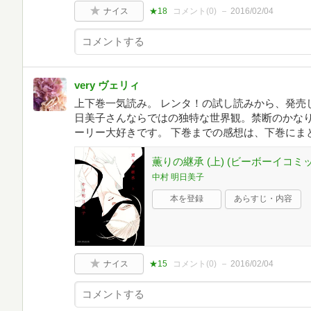
ナイス
★18
コメント(
0
)
2016/02/04
very ヴェリィ
上下巻一気読み。 レンタ！の試し読みから、発売
日美子さんならではの独特な世界観。禁断のかなり
ーリー大好きです。 下巻までの感想は、下巻にま
薫りの継承 (上) (ビーボーイコミ
中村 明日美子
本を登録
あらすじ・内容
ナイス
★15
コメント(
0
)
2016/02/04