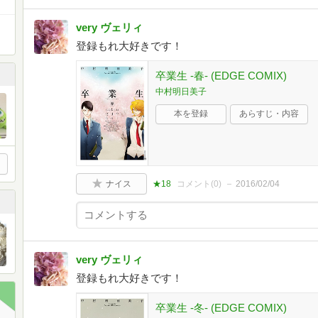
very ヴェリィ
登録もれ大好きです！
卒業生 -春- (EDGE COMIX)
中村明日美子
本を登録
あらすじ・内容
ナイス
★18
コメント(
0
)
2016/02/04
very ヴェリィ
登録もれ大好きです！
卒業生 -冬- (EDGE COMIX)