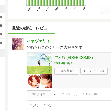
7/21
7/24
7/27
7/30
8/2
8/5
8/8
冊
冊
最近の感想・レビュー
冊
very ヴェリィ
冊
登録もれこのシリーズ大好きです！
空と原 (EDGE COMIX)
中村 明日美子
本を登録
あらすじ・内容
ー
ナイス
★19
コメント(
0
)
2016/02/04