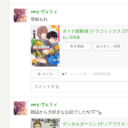
very ヴェリィ
登録もれ
オトナ経験値 (ドラコミックス 177
ねこ田米蔵
本を登録
あらすじ・内容
ナイス
★7
コメント(
0
)
2016/01/30
very ヴェリィ
雑誌から大好きなお話でした٩(ˊᗜˋ*)و
デンタルダーリン (ディアプラス