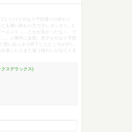
していたけどやはり予想通りの終わり
にも儚い終わり方で少しガッカリ。2
ピーエンド……とかが良かったな～。で
……。と勝手に妄想。息子もやはり予想
た割にあっさり終了したところが少し
読み返したらまた違う味わいが出てくる
ックスデラックス)