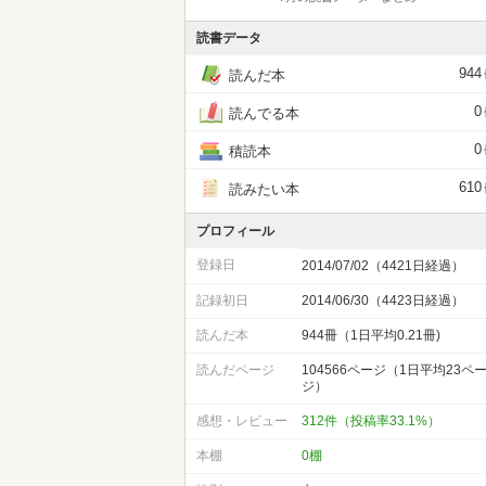
読書データ
944
読んだ本
0
読んでる本
0
積読本
610
読みたい本
プロフィール
登録日
2014/07/02（4421日経過）
記録初日
2014/06/30（4423日経過）
読んだ本
944冊（1日平均0.21冊)
読んだページ
104566ページ（1日平均23ペ
ジ）
感想・レビュー
312件（投稿率33.1%）
本棚
0棚