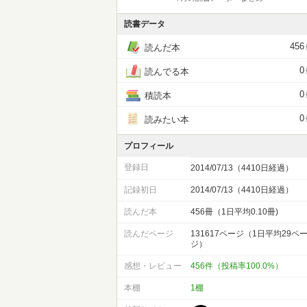
読書データ
456
読んだ本
0
読んでる本
0
積読本
0
読みたい本
プロフィール
登録日
2014/07/13（4410日経過）
記録初日
2014/07/13（4410日経過）
読んだ本
456冊（1日平均0.10冊)
読んだページ
131617ページ（1日平均29ペ
ジ）
感想・レビュー
456件（投稿率100.0%）
本棚
1棚