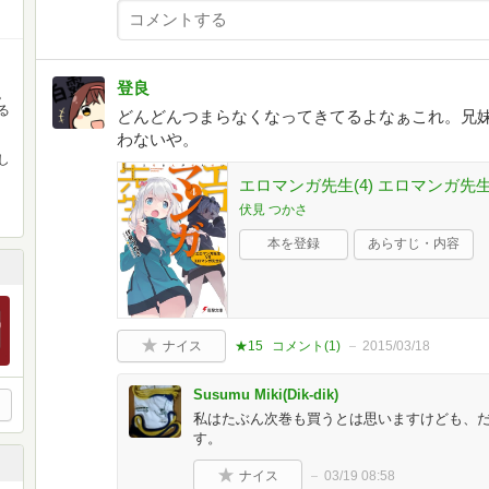
登良
。
る
どんどんつまらなくなってきてるよなぁこれ。兄
わないや。
し
エロマンガ先生(4) エロマンガ先生
伏見 つかさ
本を登録
あらすじ・内容
ナイス
★15
コメント(
1
)
2015/03/18
Susumu Miki(Dik-dik)
私はたぶん次巻も買うとは思いますけども、
す。
ナイス
03/19 08:58