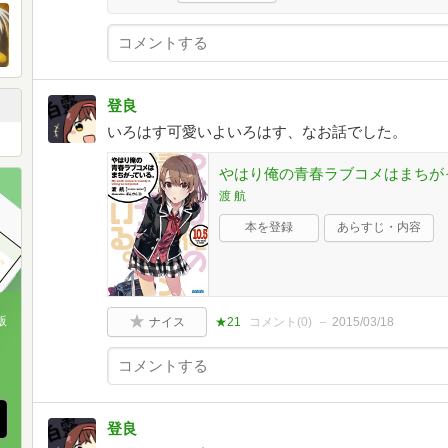
登良
いろはす可愛いよいろはす、なお話でした。
やはり俺の青春ラブコメはまちがっている
渡 航
本を登録
あらすじ・内容
版
ナイス
★21
コメント(
0
)
2015/03/18
、
登良