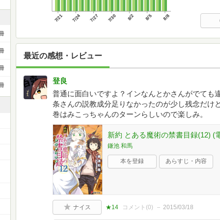
7/21
7/24
7/27
7/30
8/2
8/5
8/8
冊
冊
最近の感想・レビュー
冊
登良
冊
普通に面白いですよ？インなんとかさんがでても
条さんの説教成分足りなかったのが少し残念だけ
巻はみこっちゃんのターンらしいので楽しみ。
新約 とある魔術の禁書目録(12) (
鎌池 和馬
本を登録
あらすじ・内容
ー
ナイス
★14
コメント(
0
)
2015/03/18