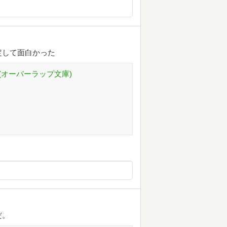
定して面白かった
(オーバーラップ文庫)
だ。