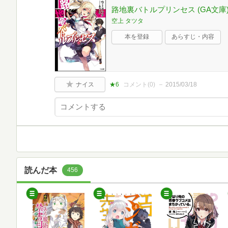
路地裏バトルプリンセス (GA文庫
空上 タツタ
本を登録
あらすじ・内容
ナイス
★6
コメント(
0
)
2015/03/18
読んだ本
456