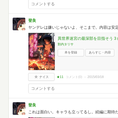
登良
ヤンデレは嫌いじゃないよ、そこまで。内容は安
異世界迷宮の最深部を目指そう 3 
割内タリサ
本を登録
あらすじ・内容
ナイス
★11
コメント(
0
)
2015/03/18
登良
これは面白い。キャラも立ってるし。続編に期待