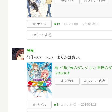
本を登録
あらすじ・内容
ナイス
★16
コメント(
0
)
2015/03/18
登良
前作のシースルーよりかは良い。
続・我が家のダンジョン 学校のダン
天羽伊吹清
本を登録
あらすじ・内容
ナイス
★3
コメント(
0
)
2015/03/18