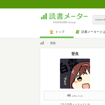
Amazo
トップ
読書メーターと
トップ
登良
登良
48
お気に入られ
7月の読書メーターまとめ