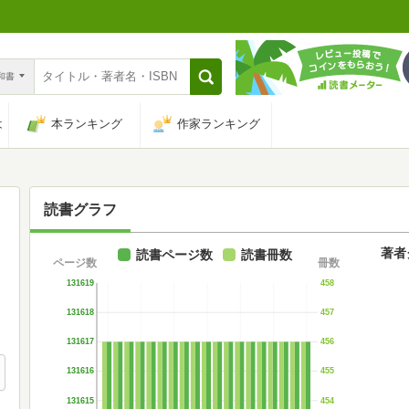
n和書
は
本ランキング
作家ランキング
読書グラフ
著者
読書ページ数
読書冊数
ページ数
冊数
131619
458
131618
457
131617
456
131616
455
131615
454