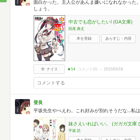
面白かった。主人公があんま嫌いになれなかった。ｲ
しょう。
中古でも恋がしたい! (GA文庫)
田尾 典丈
本を登録
あらすじ・内容
ナイス
★14
コメント(
0
)
2015/03/18
登良
平坂先生やべえわ。これ好みが別れそうだな...私
妹さえいればいい。 (ガガガ文庫 ひ 
平坂 読