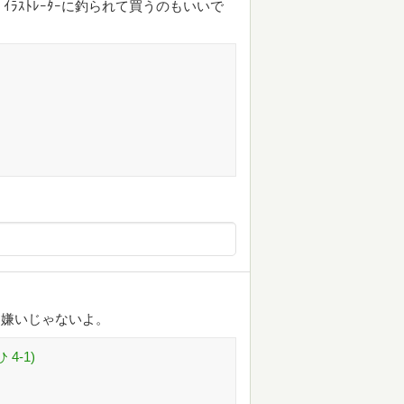
ﾗｽﾄﾚｰﾀｰに釣られて買うのもいいで
は嫌いじゃないよ。
4-1)