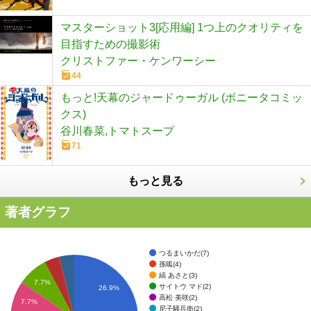
マスターショット3[応用編] 1つ上のクオリティを
目指すための撮影術
クリストファー・ケンワーシー
44
もっと!天幕のジャードゥーガル (ボニータコミッ
クス)
谷川春菜,トマトスープ
71
もっと見る
著者グラフ
つるまいかだ(7)
孫呱(4)
縞 あさと(3)
7.7%
サイトウ マド(2)
26.9%
高松 美咲(2)
7.7%
尼子騒兵衛(2)