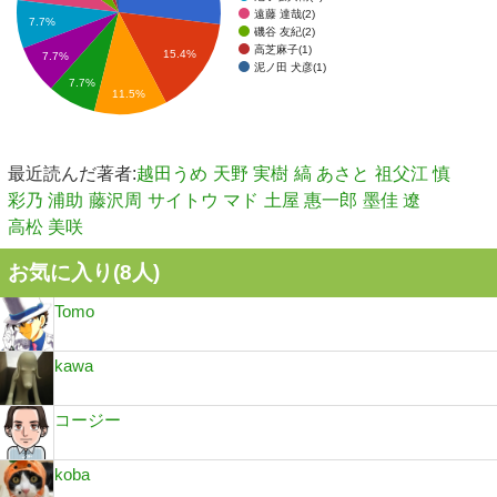
遠藤 達哉(2)
7.7%
磯谷 友紀(2)
高芝麻子(1)
15.4%
7.7%
泥ノ田 犬彦(1)
7.7%
11.5%
最近読んだ著者:
越田うめ
天野 実樹
縞 あさと
祖父江 慎
彩乃 浦助
藤沢周
サイトウ マド
土屋 惠一郎
墨佳 遼
高松 美咲
お気に入り(
8
人)
Tomo
kawa
コージー
koba