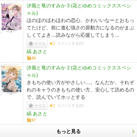
汐風と竜のすみか 3 (花とゆめコミックススペシ
ャル)
ほのほのほわほわの恋心、かわいいなーとおもっ
てたけど、前に進む強さの原動力になるのがまぶ
しくてよき…読みながら応援してしまう…
★2
コメントする(
0
)
ナイス
縞 あさと
58
汐風と竜のすみか 2 (花とゆめコミックススペシ
ャル)
きもちの使い方がやさしい…。なんだか、それぞ
れのキャラのきもちの使い方、安心して読めるの
で、読んでいてホッとする
★2
コメントする(
0
)
ナイス
縞 あさと
97
もっと見る