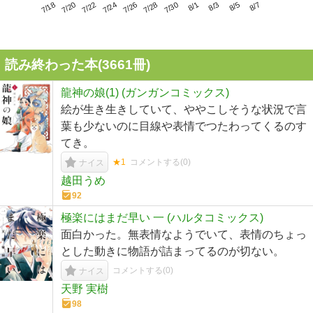
7/22
7/28
8/3
7/18
7/24
7/30
8/5
7/20
7/26
8/1
8/7
読み終わった本(
3661
冊)
龍神の娘(1) (ガンガンコミックス)
絵が生き生きしていて、ややこしそうな状況で言
葉も少ないのに目線や表情でつたわってくるのす
てき。
★1
コメントする(
0
)
ナイス
越田うめ
92
極楽にはまだ早い 一 (ハルタコミックス)
面白かった。無表情なようでいて、表情のちょっ
とした動きに物語が詰まってるのが切ない。
コメントする(
0
)
ナイス
天野 実樹
98