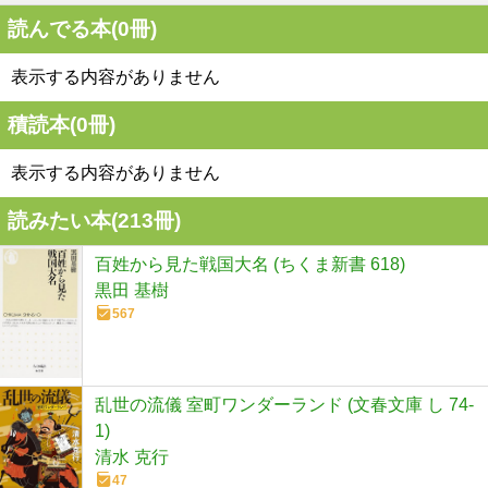
読んでる本(
0
冊)
表示する内容がありません
積読本(
0
冊)
表示する内容がありません
読みたい本(
213
冊)
百姓から見た戦国大名 (ちくま新書 618)
黒田 基樹
567
乱世の流儀 室町ワンダーランド (文春文庫 し 74-
1)
清水 克行
47