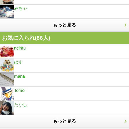
みちゃ
もっと見る
お気に入られ(
86
人)
neimu
はす
mana
Tomo
たかし
もっと見る