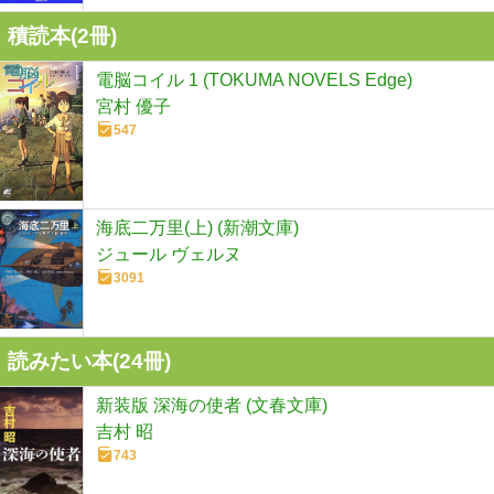
積読本(
2
冊)
電脳コイル 1 (TOKUMA NOVELS Edge)
宮村 優子
547
海底二万里(上) (新潮文庫)
ジュール ヴェルヌ
3091
読みたい本(
24
冊)
新装版 深海の使者 (文春文庫)
吉村 昭
743