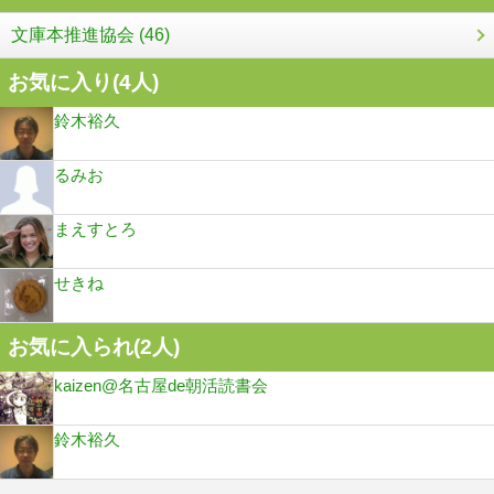
文庫本推進協会 (46)
お気に入り(
4
人)
鈴木裕久
るみお
まえすとろ
せきね
お気に入られ(
2
人)
kaizen@名古屋de朝活読書会
鈴木裕久