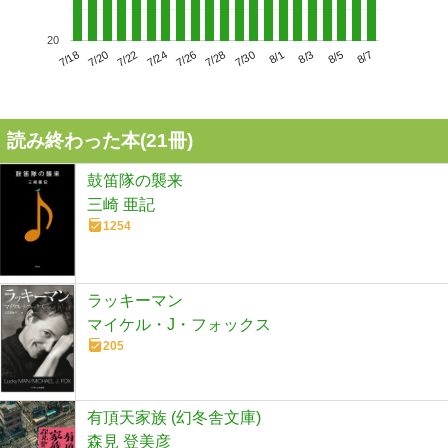
20
7/22
7/28
8/3
7/18
7/24
7/30
8/5
7/20
7/26
8/1
8/7
読み終わった本(
21
冊)
鼓笛隊の襲来
三崎 亜記
1254
ラッキーマン
マイケル・J・フォックス
205
有頂天家族 (幻冬舎文庫)
森見 登美彦