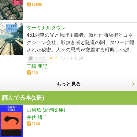
19965
ターミナルタウン
451列車の光と原理主義者、寂れた商店街とコネ
クション会社、影無き者と隧道の闇、タワーに隠
された秘密。人々の思惑が交差する町興し小説。
★12
コメントする(
0
)
ナイス
三崎 亜記
916
もっと見る
読んでる本(
1
冊)
山椒魚 (新潮文庫)
井伏 鱒二
3740