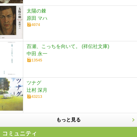
太陽の棘
原田 マハ
4074
百瀬、こっちを向いて。 (祥伝社文庫)
中田 永一
13545
ツナグ
辻村 深月
43213
もっと見る
コミュニティ