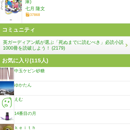
庫)
七月 隆文
37868
コミュニティ
英ガーディアン紙が選ぶ「死ぬまでに読むべき」必読小説
1000冊を読破しよう！ (2179)
お気に入り(
115
人)
中玉ケビン砂糖
ゆかたん
えむ
14番目の月
ｋｅｉｔｈ