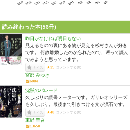
7/23
7/29
8/4
7/19
7/25
7/31
8/6
7/21
7/27
8/2
8/8
読み終わった本(
56
冊)
昨日がなければ明日もない
見えるものの裏にある物が見える杉村さんが好き
です。 何故離婚したのか忘れたので、遡って読ん
でみようと思っています。
★35
コメントする(
0
)
ナイス
宮部 みゆき
6084
沈黙のパレード
久しぶりの読書メーターです。ガリレオシリーズ
も久しぶり。最後まで引きつける文が流石です。
★48
コメントする(
0
)
ナイス
東野 圭吾
13650