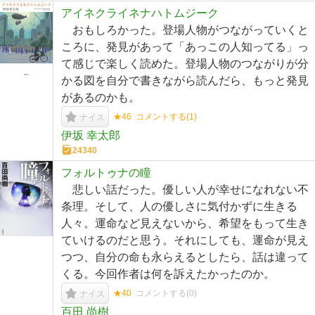
アイネクライネナハトムジーク
おもしろかった。登場人物がつながっていくと
ころに、発見があって「あっこの人知ってる」っ
て感じで楽しく読めた。登場人物のつながりが分
かる図を自分で書きながら読んだら、もっと発見
があるのかも。
★46
コメントする(
1
)
ナイス
伊坂 幸太郎
24340
フォルトゥナの瞳
悲しい話だった。優しい人が幸せになれない不
条理。そして、人の優しさに気付かずに生きる
人々。運命など見えないから、希望をもって生き
ていけるのだと思う。それにしても、運命が見え
つつ、自分の命も永らえるとしたら、話は違って
くる。今回作者は何を訴えたかったのか。
★40
コメントする(
0
)
ナイス
百田 尚樹