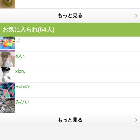
もっと見る
お気に入られ(
54
人)
♡
めい
xion,
Rubik's
みひい
もっと見る