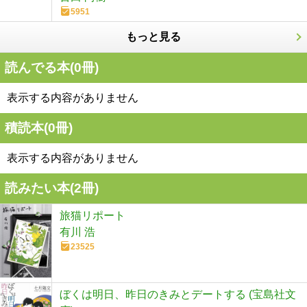
5951
もっと見る
読んでる本(
0
冊)
表示する内容がありません
積読本(
0
冊)
表示する内容がありません
読みたい本(
2
冊)
旅猫リポート
有川 浩
23525
ぼくは明日、昨日のきみとデートする (宝島社文