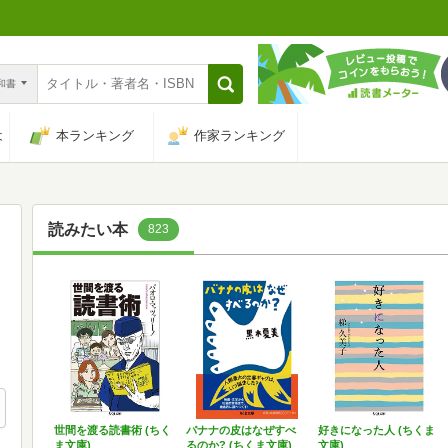
n和書
は
本ランキング
作家ランキング
読みたい本
823
世間を渡る読書術 (ちく
バナナの皮はなぜすべ
好きになった人 (ちくま
ま文庫)
るのか? (ちくま文庫)
文庫)