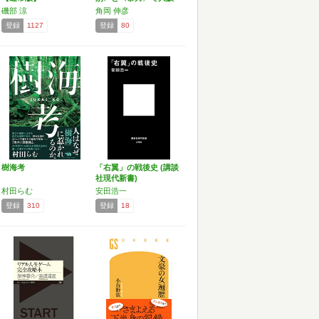
を…
磯部 涼
角岡 伸彦
登録
1127
登録
80
樹海考
「右翼」の戦後史 (講談
社現代新書)
村田らむ
安田浩一
登録
310
登録
18