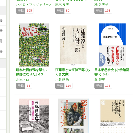
パオロ・マッツァリーノ
黒木 夏美
梯 久美子
登録
155
登録
80
登録
193
冊
冊
冊
冊
晴れた日は鴨を撃ちに
江藤淳と大江健三郎 (ち
日本衆愚社会 (小学館新
猟師になりたい! 3
くま文庫)
書 く 6-1)
北尾トロ
小谷野 敦
呉 智英
登録
33
登録
114
登録
173