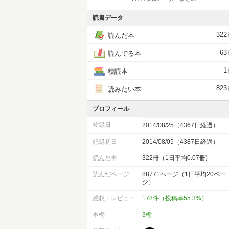
読書データ
322
読んだ本
63
読んでる本
1
積読本
823
読みたい本
プロフィール
登録日
2014/08/25（4367日経過）
記録初日
2014/08/05（4387日経過）
読んだ本
322冊（1日平均0.07冊)
読んだページ
88771ページ（1日平均20ペー
ジ）
感想・レビュー
178件（投稿率55.3%）
本棚
3棚