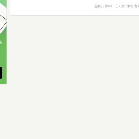
全823件中 1 - 20 件を表
版
、