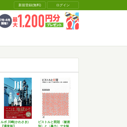
新規登録(無料)
ログイン
ルポ 川崎(かわさき)
ピストルと荊冠 〈被差
【通常版】
別〉と〈暴力〉で大阪