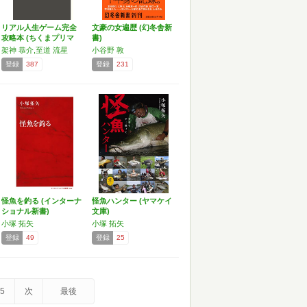
リアル人生ゲーム完全
文豪の女遍歴 (幻冬舎新
攻略本 (ちくまプリマ
書)
ー…
架神 恭介,至道 流星
小谷野 敦
登録
387
登録
231
怪魚を釣る (インターナ
怪魚ハンター (ヤマケイ
ショナル新書)
文庫)
小塚 拓矢
小塚 拓矢
登録
49
登録
25
5
次
最後