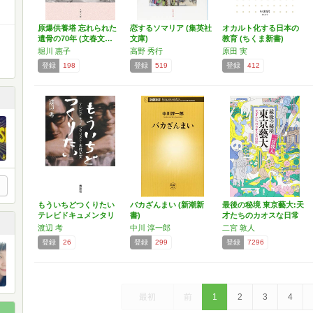
原爆供養塔 忘れられた
恋するソマリア (集英社
オカルト化する日本の
遺骨の70年 (文春文…
文庫)
教育 (ちくま新書)
堀川 惠子
高野 秀行
原田 実
登録
198
登録
519
登録
412
もういちどつくりたい
バカざんまい (新潮新
最後の秘境 東京藝大:天
テレビドキュメンタリ
書)
才たちのカオスな日常
ス…
渡辺 考
中川 淳一郎
二宮 敦人
登録
26
登録
299
登録
7296
最初
前
1
2
3
4