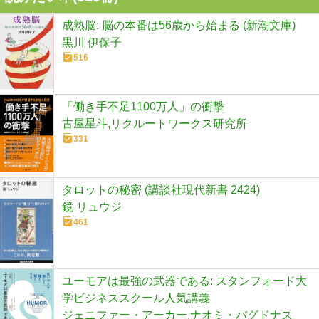
成熟脳: 脳の本番は56歳から始まる (新潮文庫)
黒川 伊保子
516
「働き手不足1100万人」の衝撃
古屋星斗,リクルートワークス研究所
331
タロットの秘密 (講談社現代新書 2424)
鏡 リュウジ
461
ユーモアは最強の武器である: スタンフォード大
学ビジネススクール人気講義
ジェニファー・アーカー,ナオミ・バグドナス