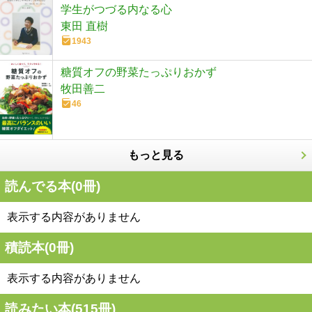
学生がつづる内なる心
東田 直樹
1943
糖質オフの野菜たっぷりおかず
牧田善二
46
もっと見る
読んでる本(
0
冊)
表示する内容がありません
積読本(
0
冊)
表示する内容がありません
読みたい本(
515
冊)