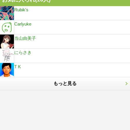
Rubik's
Carlyuke
当山由美子
にらさき
T K
もっと見る