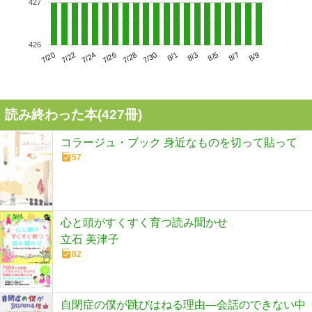
427
426
7/24
7/30
8/5
7/20
7/26
8/1
8/7
7/22
7/28
8/3
8/9
読み終わった本(
427
冊)
コラージュ・ブック 身近なものを切って貼って
57
心と頭がすくすく育つ読み聞かせ
立石 美津子
82
自閉症の僕が跳びはねる理由―会話のできない中