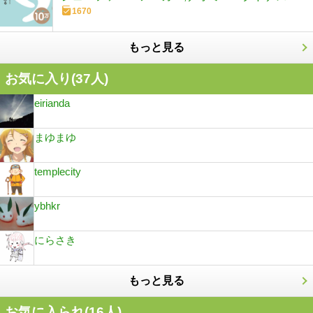
1670
もっと見る
お気に入り(
37
人)
eirianda
まゆまゆ
templecity
ybhkr
にらさき
もっと見る
お気に入られ(
16
人)