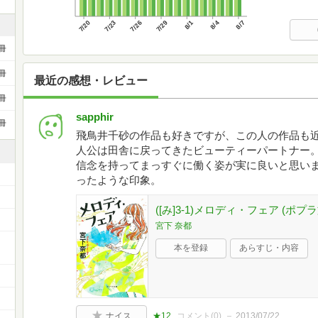
7/20
7/23
7/26
7/29
8/1
8/4
8/7
冊
冊
最近の感想・レビュー
冊
sapphir
冊
飛鳥井千砂の作品も好きですが、この人の作品も
人公は田舎に戻ってきたビューティーパートナー
信念を持ってまっすぐに働く姿が実に良いと思い
ったような印象。
([み]3-1)メロディ・フェア (ポプ
宮下 奈都
ー
本を登録
あらすじ・内容
ナイス
★12
コメント(
0
)
2013/07/22