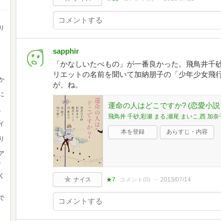
り
sapphir
「かなしいたべもの」が一番良かった。飛鳥井千
リエットの名前を聞いて加納朋子の「少年少女飛
か
が、ね。
に
運命の人はどこですか? (恋愛小説
。
飛鳥井 千砂,彩瀬 まる,瀬尾 まいこ,西 加奈
イ
本を登録
あらすじ・内容
り
ア
。
く
ナイス
★7
コメント(
0
)
2013/07/14
で