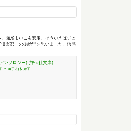
砂、瀬尾まいこも安定。そういえばジュ
行倶楽部」の樹絵里を思い出した。語感
アンソロジー) (祥伝社文庫)
子,南 綾子,柚木 麻子