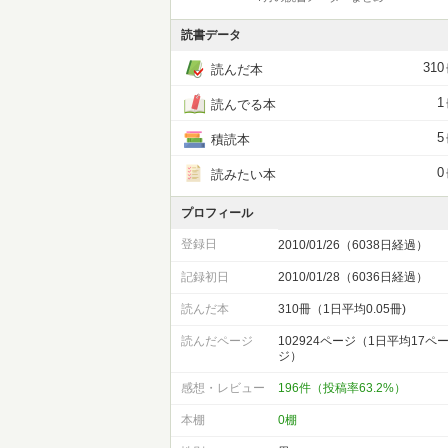
読書データ
310
読んだ本
1
読んでる本
5
積読本
0
読みたい本
プロフィール
登録日
2010/01/26（6038日経過）
記録初日
2010/01/28（6036日経過）
読んだ本
310冊（1日平均0.05冊)
読んだページ
102924ページ（1日平均17ペ
ジ）
感想・レビュー
196件（投稿率63.2%）
本棚
0棚