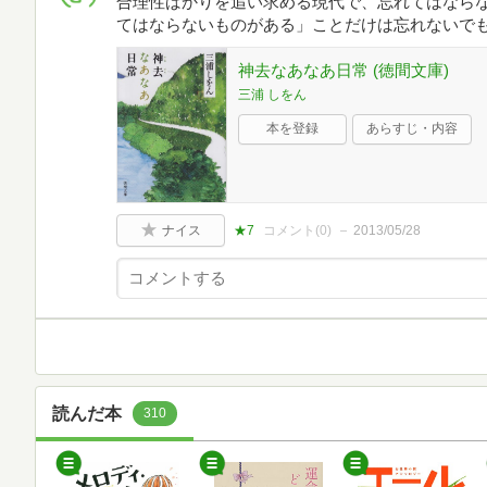
合理性ばかりを追い求める現代で、忘れてはなら
てはならないものがある」ことだけは忘れないで
神去なあなあ日常 (徳間文庫)
三浦 しをん
本を登録
あらすじ・内容
ナイス
★7
コメント(
0
)
2013/05/28
読んだ本
310