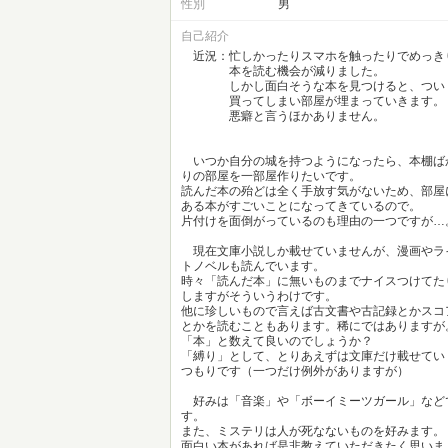
性別
男
自己紹介
近況：忙しかったりスマホを触ったりでめっき
本を読む機会が減りました。
しかし面白そうな本を見つけると、つい
買ってしまい部屋が埋まっていきます。
悪癖と言うほかありません。
いつか自分の城を持つようになったら、本棚ば
りの部屋を一部屋作りたいです。
読んだ本の殆どは全く手放す気がないため、部屋
ある本がすごいことになってきているので。
片付けを面倒がっているのも理由の一つですが…
現在文庫小説しか載せていませんが、漫画やラ
トノベルも読んでいます。
時々「読んだ本」に無いものまでナイスつけてた
しますがそういうわけです。
他に珍しいもので言えば古文書や古記録とかスコ
とかを読むこともあります。稀にではありますが
「本」と数えて良いのでしょうか？
「縛り」として、とりあえずは文庫だけ載せてい
つもりです（一つだけ例外がありますが）
好みは「音楽」や「ボーイミーツガール」など
す。
また、ミステリは人が死なないものを好みます。
面白い本があれば是非教えていただきたく思いま