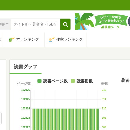
n和書
は
本ランキング
作家ランキング
読書グラフ
著者
読書ページ数
読書冊数
ページ数
冊数
102926
312
102925
311
102924
310
102923
309
102922
308