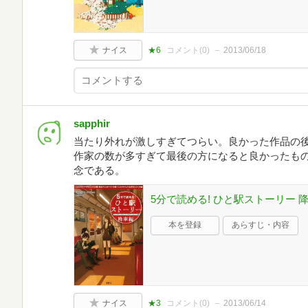
ナイス
★6
コメント(
0
)
2013/06/18
sapphir
当たり外れが激しすぎてつらい。良かった作品の
作家の数が多すぎて最後の方になると良かったも
念である。
5分で読める! ひと駅ストーリー 降
本を登録
あらすじ・内容
ナイス
★3
コメント(
0
)
2013/06/14