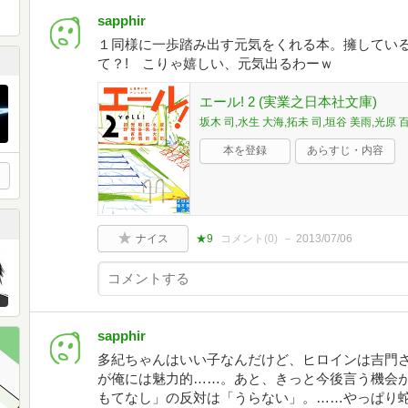
sapphir
１同様に一歩踏み出す元気をくれる本。擁してい
て？! こりゃ嬉しい、元気出るわーｗ
エール! 2 (実業之日本社文庫)
坂木 司,水生 大海,拓未 司,垣谷 美雨,光原 
本を登録
あらすじ・内容
ナイス
★9
コメント(
0
)
2013/07/06
sapphir
多紀ちゃんはいい子なんだけど、ヒロインは吉門
が俺には魅力的……。あと、きっと今後言う機会
もてなし」の反対は「うらない」。……やっぱり