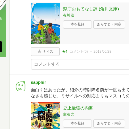
県庁おもてなし課 (角川文庫)
有川 浩
版
本を登録
あらすじ・内容
、
ナイス
★4
コメント(
0
)
2013/06/28
sapphir
面白くはあったが、紹介の時以降名前が一度も出
なさも感じた。ミサイルへの対応よりもマスコミ
史上最強の内閣
室積 光
本を登録
あらすじ・内容